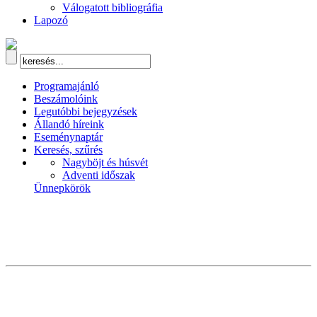
Válogatott bibliográfia
Lapozó
Programajánló
Beszámolóink
Legutóbbi bejegyzések
Állandó híreink
Eseménynaptár
Keresés, szűrés
Nagyböjt és húsvét
Adventi időszak
Ünnepkörök