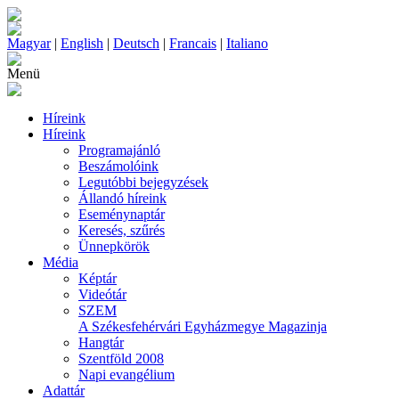
Magyar
|
English
|
Deutsch
|
Francais
|
Italiano
Menü
Híreink
Híreink
Programajánló
Beszámolóink
Legutóbbi bejegyzések
Állandó híreink
Eseménynaptár
Keresés, szűrés
Ünnepkörök
Média
Képtár
Videótár
SZEM
A Székesfehérvári Egyházmegye Magazinja
Hangtár
Szentföld 2008
Napi evangélium
Adattár