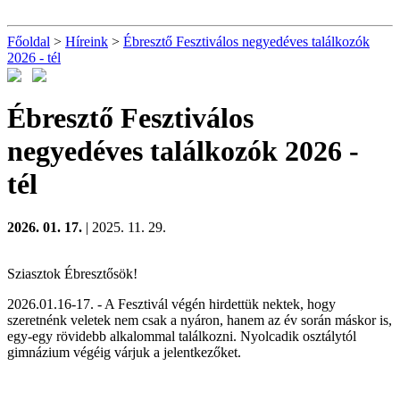
Főoldal
>
Híreink
>
Ébresztő Fesztiválos negyedéves találkozók
2026 - tél
Ébresztő Fesztiválos
negyedéves találkozók 2026 -
tél
2026. 01. 17.
| 2025. 11. 29.
Sziasztok Ébresztősök!
2026.01.16-17. - A Fesztivál végén hirdettük nektek, hogy
szeretnénk veletek nem csak a nyáron, hanem az év során máskor is,
egy-egy rövidebb alkalommal találkozni. Nyolcadik osztálytól
gimnázium végéig várjuk a jelentkezőket.