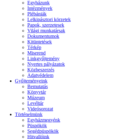
Egyházunk
Intézmények
Plébániák
Lelkipásztori körzetek
Papok, szerzetesek
Világi munkatársak
Dokumentumok
Kitüntetések
Térkép
Miserend
Linkgyűjtemény
Nyertes pályázatok
Közbeszerzés
Adatvédelem
Gyűjteményeink
Bemutatás
Könyvtár
Múzeum
Levéltár
Videósorozat
Történelmünk
Egyházmegyénk
Püspökök
Segédpüspökök
Hitvallóink