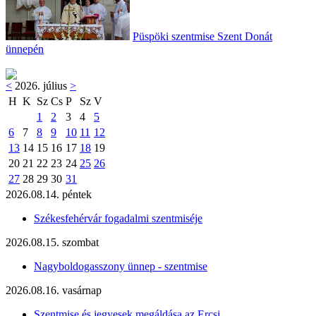
Püspöki szentmise Szent Donát
ünnepén
<
2026. július
>
H
K
Sz
Cs
P
Sz
V
1
2
3
4
5
6
7
8
9
10
11
12
13
14
15
16
17
18
19
20
21
22
23
24
25
26
27
28
29
30
31
2026.08.14. péntek
Székesfehérvár fogadalmi szentmiséje
2026.08.15. szombat
Nagyboldogasszony ünnep - szentmise
2026.08.16. vasárnap
Szentmise és jegyesek megáldása az Ercsi