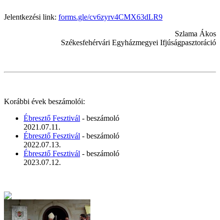
Jelentkezési link:
forms.gle/cv6zyrv4CMX63dLR9
Szlama Ákos
Székesfehérvári Egyházmegyei Ifjúságpasztoráció
Korábbi évek beszámolói:
Ébresztő Fesztivál
- beszámoló
2021.07.11.
Ébresztő Fesztivál
- beszámoló
2022.07.13.
Ébresztő Fesztivál
- beszámoló
2023.07.12.