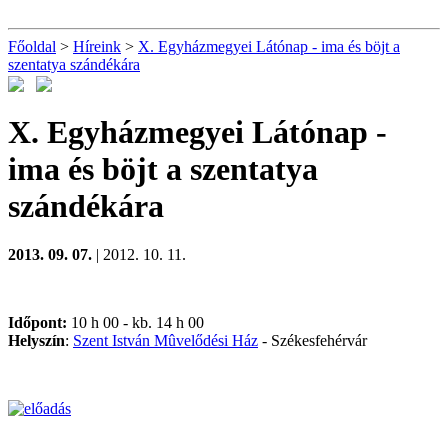
Főoldal
>
Híreink
>
X. Egyházmegyei Látónap - ima és böjt a
szentatya szándékára
X. Egyházmegyei Látónap -
ima és böjt a szentatya
szándékára
2013. 09. 07.
| 2012. 10. 11.
Időpont:
10 h 00 - kb. 14 h 00
Helyszín
:
Szent István Mûvelődési Ház
- Székesfehérvár