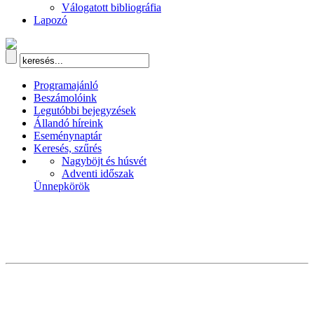
Válogatott bibliográfia
Lapozó
Programajánló
Beszámolóink
Legutóbbi bejegyzések
Állandó híreink
Eseménynaptár
Keresés, szűrés
Nagyböjt és húsvét
Adventi időszak
Ünnepkörök