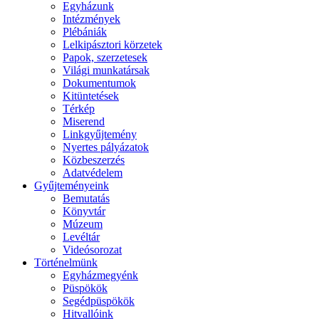
Egyházunk
Intézmények
Plébániák
Lelkipásztori körzetek
Papok, szerzetesek
Világi munkatársak
Dokumentumok
Kitüntetések
Térkép
Miserend
Linkgyűjtemény
Nyertes pályázatok
Közbeszerzés
Adatvédelem
Gyűjteményeink
Bemutatás
Könyvtár
Múzeum
Levéltár
Videósorozat
Történelmünk
Egyházmegyénk
Püspökök
Segédpüspökök
Hitvallóink