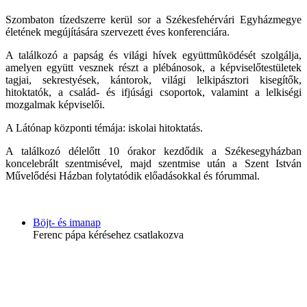
Szombaton tízedszerre kerül sor a Székesfehérvári Egyházmegye
életének megújítására szervezett éves konferenciára.
A találkozó a papság és világi hívek együttmûködését szolgálja,
amelyen együtt vesznek részt a plébánosok, a képviselőtestületek
tagjai, sekrestyések, kántorok, világi lelkipásztori kisegítők,
hitoktatók, a család- és ifjúsági csoportok, valamint a lelkiségi
mozgalmak képviselői.
A Látónap központi témája: iskolai hitoktatás.
A találkozó délelőtt 10 órakor kezdődik a Székesegyházban
koncelebrált szentmisével, majd szentmise után a Szent István
Művelődési Házban folytatódik előadásokkal és fórummal.
Böjt- és imanap
Ferenc pápa kérésehez csatlakozva