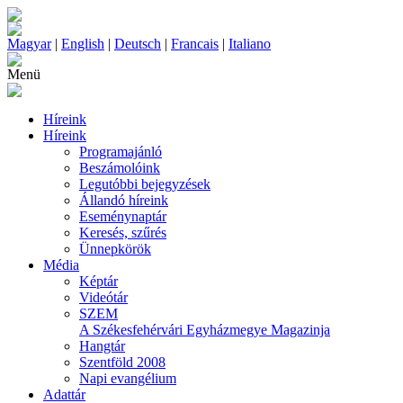
Magyar
|
English
|
Deutsch
|
Francais
|
Italiano
Menü
Híreink
Híreink
Programajánló
Beszámolóink
Legutóbbi bejegyzések
Állandó híreink
Eseménynaptár
Keresés, szűrés
Ünnepkörök
Média
Képtár
Videótár
SZEM
A Székesfehérvári Egyházmegye Magazinja
Hangtár
Szentföld 2008
Napi evangélium
Adattár