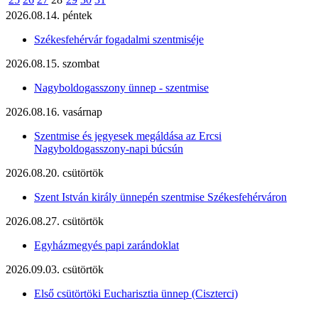
2026.08.14. péntek
Székesfehérvár fogadalmi szentmiséje
2026.08.15. szombat
Nagyboldogasszony ünnep - szentmise
2026.08.16. vasárnap
Szentmise és jegyesek megáldása az Ercsi
Nagyboldogasszony-napi búcsún
2026.08.20. csütörtök
Szent István király ünnepén szentmise Székesfehérváron
2026.08.27. csütörtök
Egyházmegyés papi zarándoklat
2026.09.03. csütörtök
Első csütörtöki Eucharisztia ünnep (Ciszterci)