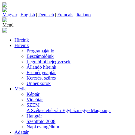
Magyar
|
English
|
Deutsch
|
Francais
|
Italiano
Menü
Híreink
Híreink
Programajánló
Beszámolóink
Legutóbbi bejegyzések
Állandó híreink
Eseménynaptár
Keresés, szűrés
Ünnepkörök
Média
Képtár
Videótár
SZEM
A Székesfehérvári Egyházmegye Magazinja
Hangtár
Szentföld 2008
Napi evangélium
Adattár