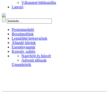
Válogatott bibliográfia
Lapozó
Programajánló
Beszámolóink
Legutóbbi bejegyzések
Állandó híreink
Eseménynaptár
Keresés, szűrés
Nagyböjt és húsvét
Adventi időszak
Ünnepkörök