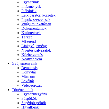
Egyházunk
Intézmények
Plébániák
Lelkipásztori körzetek
Papok, szerzetesek
Világi munkatársak
Dokumentumok
Kitüntetések
Térkép
Miserend
Linkgyűjtemény
Nyertes pályázatok
Közbeszerzés
Adatvédelem
Gyűjteményeink
Bemutatás
Könyvtár
Múzeum
Levéltár
Videósorozat
Történelmünk
Egyházmegyénk
Püspökök
Segédpüspökök
Hitvallóink