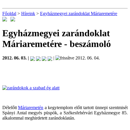
Főoldal
>
Híreink
>
Egyházmegyei zarándoklat Máriaremetére
Egyházmegyei zarándoklat
Máriaremetére
- beszámoló
2012. 06. 03. |
|
2012. 06. 04.
Délelőtt
Máriaremetén
a kegytemplom előtt tartott ünnepi szentmisét
Spányi Antal megyés püspök, a Székesfehérvári Egyházmegye 85.
alkalommal meghirdetett zarándoklatán.