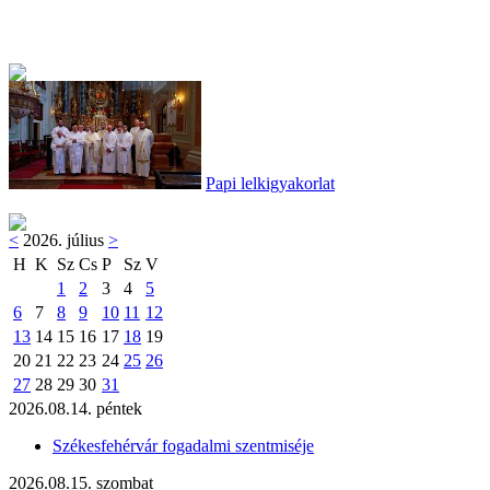
Papi lelkigyakorlat
<
2026. július
>
H
K
Sz
Cs
P
Sz
V
1
2
3
4
5
6
7
8
9
10
11
12
13
14
15
16
17
18
19
20
21
22
23
24
25
26
27
28
29
30
31
2026.08.14. péntek
Székesfehérvár fogadalmi szentmiséje
2026.08.15. szombat