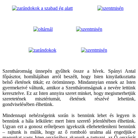
Szentháromság ünnepén gyűltek össze a hívek. Spányi Antal
főpásztor, homíliájában arról beszélt, hogy Isten kinyilatkoztatta
belső életének titkát; ez örömünnep. Mindannyian ennek az Isten
gyermekeivé váltunk, amikor a Szentháromságnak a nevére lettünk
keresztelve. Ez az Isten annyira szeret minket, hogy megismerhetjük
szeretetének misztériumát, életének részévé lehetünk,
gondviselésében élhetünk.
Mindennapi nehézségeink során is bennünk lehet és legyen is
bennünk a hála lelkülete: mert Isten szerető jelenlétében élhetünk.
Ugyan ezt a gonosz erőteljesen igyekszik ellehetetleníteni bennünk
– rajtunk is múlik, hogy az ő romboló uralma alá engedjük-e
magunkat vagy Isten országához akarunk-e tartozni, az Ő országát