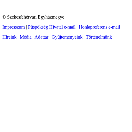
© Székesfehérvári Egyházmegye
Impresszum
|
Püspökség Hivatal e-mail
|
Honlapreferens e-mail
Híreink
|
Média
|
Adattár
|
Gyűjteményeink
|
Történelmünk