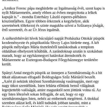
„Amikor Ferenc pápa meghirdette az Irgalmasság évét, szent kapu is
nyílt Máriaremetén, amely ebben az évben megnyitotta a lelkek
kapuját is.” - mondta Esterházy László esperes-plébános
köszöntőjében. Egyre többen érkeznek a kegyhelyre, akik
szeretnének töltekezni és szinte magukba szívni a Szűzanya jóságát,
értő szeretetét, és az Úr Jézus irgalmát.
A székesfehérvári hívek búcsújáró napját Prohászka Ottokár püspök
kezdeményezte és püspökutóda Shvoy Lajos hirdette meg. A két
püspök mélységes Mária tiszteletéről tanúskodnak a templom
oldalában elhelyezett kőtáblák. A zarándoknap azután is szokásban
maradt, hogy az egyházmegyei határokat átrendezték és
Máriaremete az Esztergom-Budapest Főegyházmegye területére
került.
Spányi Antal megyés püspök az ünnepen a Szentháromság és a hit
titkait alázatosan elfogadó Boldogságos Szűz Máriáról beszélt.
„Azért jó nekünk idejönni Szentháromság vasárnapján, mert egy
nagy titkot szemlélünk. Isten feltárta előttünk benső világának
legrejtettebb valóságát, amire magunktól nem jöttünk volna rá. Az
egy Isten létezését sokan felfogják, de azt, hogy ez egy
szentháromságos Isten, nehéz az embernek megérteni. A titokkal
szemben alázat kell, és kitől tudnánk jobban tanulni, mint a