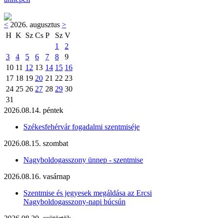
<
2026. augusztus
>
H
K
Sz
Cs
P
Sz
V
1
2
3
4
5
6
7
8
9
10
11
12
13
14
15
16
17
18
19
20
21
22
23
24
25
26
27
28
29
30
31
2026.08.14. péntek
Székesfehérvár fogadalmi szentmiséje
2026.08.15. szombat
Nagyboldogasszony ünnep - szentmise
2026.08.16. vasárnap
Szentmise és jegyesek megáldása az Ercsi
Nagyboldogasszony-napi búcsún