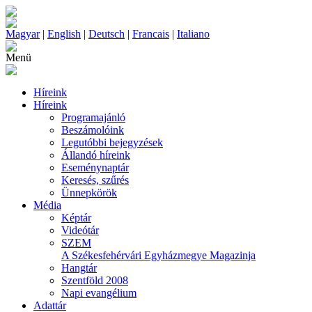
Magyar
|
English
|
Deutsch
|
Francais
|
Italiano
Menü
Híreink
Híreink
Programajánló
Beszámolóink
Legutóbbi bejegyzések
Állandó híreink
Eseménynaptár
Keresés, szűrés
Ünnepkörök
Média
Képtár
Videótár
SZEM
A Székesfehérvári Egyházmegye Magazinja
Hangtár
Szentföld 2008
Napi evangélium
Adattár