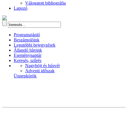
Válogatott bibliográfia
Lapozó
Programajánló
Beszámolóink
Legutóbbi bejegyzések
Állandó híreink
Eseménynaptár
Keresés, szűrés
Nagyböjt és húsvét
Adventi időszak
Ünnepkörök