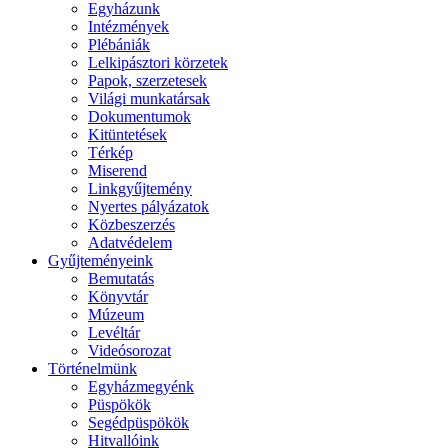
Egyházunk
Intézmények
Plébániák
Lelkipásztori körzetek
Papok, szerzetesek
Világi munkatársak
Dokumentumok
Kitüntetések
Térkép
Miserend
Linkgyűjtemény
Nyertes pályázatok
Közbeszerzés
Adatvédelem
Gyűjteményeink
Bemutatás
Könyvtár
Múzeum
Levéltár
Videósorozat
Történelmünk
Egyházmegyénk
Püspökök
Segédpüspökök
Hitvallóink