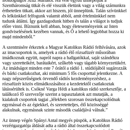
Boldogságos Szűz Máriától. Ha vele együtt ünnepeljük a
Szentháromság titkát és elé visszük életünk vagy a világ számunkra
érthetetlen titkait, akkor azt hiszem, jól ünneplünk. Talán szívünkkel
és lelkünkkel felfogunk valamit abból, amit értelmünkkel nem
tudunk átlátni. Így gazdagodunk hitben és talán a világot is tudjuk
előre vinni. Bíznunk kell abban, hogy életeseményeink az Isten
gondviselésének kezében vannak, és Ő a lehető legjobbat hozza ki
majd mindenből.”
A szentmisére érkeztek a Magyar Katolikus Rádió felhívására, azok
az imacsoportok is, amelyek a rádió élő rózsafüzér műsorában
imádkoznak együtt, napról napra a hallgatókkal, saját szándékra
vagy szeretteikért, barátaikért, szűkebb vagy tágabb környezetükért.
Az imádságot minden este 7 órától a rádió 1. stúdiójából sugározzák
és bárki csatlakozhat, aki minimum 5 fős csoporttal jelentkezne. A
nagy népszerűségnek örvendő rádiós kezdeményezéshez, a
rózsafüzér közös elimádkozásához a kezdetektől csatlakoztak
látássérültek is. Csókné Varga Hédi a katolikus rádió szerkesztője, a
találkozó fő szervezője szerint a tapasztalatok azt mutatják, a
kialakult csoportok tagjai „lélekben szorosan összekapcsolódnak
egymással és az égiekkel, és szeretetteljes, élő közösséggé
alakulnak, egymásnak szinte második családjává válnak.”
Az ünnep végén Spányi Antal megyés püspök, a Katolikus Rádió
vezérigazgatója áldását adta a rádió által összekapcsolódott