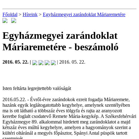
Főoldal
>
Híreink
>
Egyházmegyei zarándoklat Máriaremetére
Egyházmegyei zarándoklat
Máriaremetére
- beszámoló
2016. 05. 22. |
| 2016. 05. 22.
Isten feltárta legrejtettebb valóságát
2016.05.22. - Évről-évre zarándokok ezreit fogadja Máriaremete,
hazánk egyik leglátogatottabb kegyhelye, amelynek szentélyében
ma is ott látható a többszáz éves tölgyfa és rajta az aranyozott
keretbe foglalt csodatevő Remete Mária-kegykép. A Székesfehérvári
Egyházmegye 89. alkalommal hirdetett meg zarándoklatot a majd
kétszáz éves múltú kegyhelyre, amelyen a hagyományok szerint a
kültéri oltáránál a megyés főpásztor, Spányi Antal püspök tartott
szentmisét.