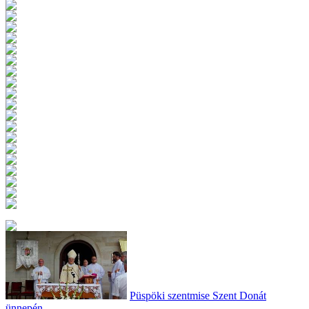
Püspöki szentmise Szent Donát
ünnepén