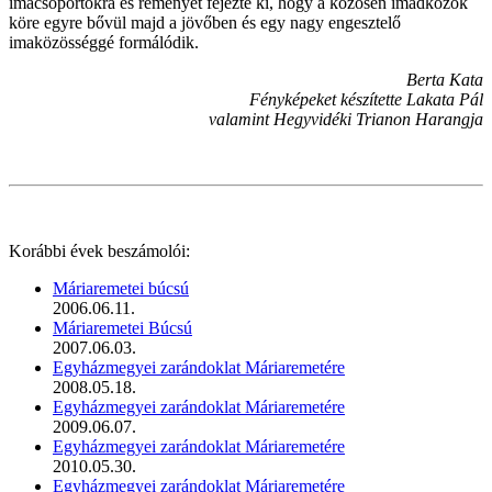
imacsoportokra és reményét fejezte ki, hogy a közösen imádkozók
köre egyre bővül majd a jövőben és egy nagy engesztelő
imaközösséggé formálódik.
Berta Kata
Fényképeket készítette Lakata Pál
valamint Hegyvidéki Trianon Harangja
Korábbi évek beszámolói:
Máriaremetei búcsú
2006.06.11.
Máriaremetei Búcsú
2007.06.03.
Egyházmegyei zarándoklat Máriaremetére
2008.05.18.
Egyházmegyei zarándoklat Máriaremetére
2009.06.07.
Egyházmegyei zarándoklat Máriaremetére
2010.05.30.
Egyházmegyei zarándoklat Máriaremetére