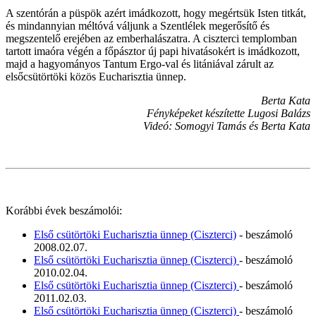
A szentórán a püspök azért imádkozott, hogy megértsük Isten titkát,
és mindannyian méltóvá váljunk a Szentlélek megerősítő és
megszentelő erejében az emberhalászatra. A ciszterci templomban
tartott imaóra végén a főpásztor új papi hivatásokért is imádkozott,
majd a hagyományos Tantum Ergo-val és litániával zárult az
elsőcsütörtöki közös Eucharisztia ünnep.
Berta Kata
Fényképeket készítette Lugosi Balázs
Videó: Somogyi Tamás és Berta Kata
Korábbi évek beszámolói:
Első csütörtöki Eucharisztia ünnep (Ciszterci)
- beszámoló
2008.02.07.
Első csütörtöki Eucharisztia ünnep (Ciszterci)
- beszámoló
2010.02.04.
Első csütörtöki Eucharisztia ünnep (Ciszterci)
- beszámoló
2011.02.03.
Első csütörtöki Eucharisztia ünnep (Ciszterci)
- beszámoló