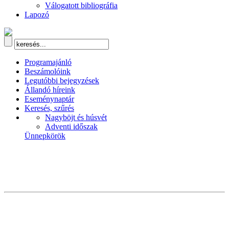
Válogatott bibliográfia
Lapozó
Programajánló
Beszámolóink
Legutóbbi bejegyzések
Állandó híreink
Eseménynaptár
Keresés, szűrés
Nagyböjt és húsvét
Adventi időszak
Ünnepkörök