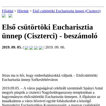
Főoldal
>
Híreink
>
Első csütörtöki Eucharisztia ünnep (Ciszterci)
Első csütörtöki Eucharisztia
ünnep (Ciszterci)
- beszámoló
2019. 09. 05. |
| 2019. 09. 06.
Jézus ma is hív, hogy emberhalászokká váljunk – Elsőcsütörtöki
Eucharisztia ünnep Székesfehérváron
2019.09.05. – A város papságával celebrált szentmisét Spányi Antal
megyés püspök a ciszterci Nagyboldogasszony-templomban a
hagyományos elsőcsütörtöki Eucharisztia ünnepen. A főpásztor az
imaalkalmon a város híveivel együtt fohászkodott a közelgő
Nemzetközi Eucharisztikus Kongresszusért, a magyar családokért,