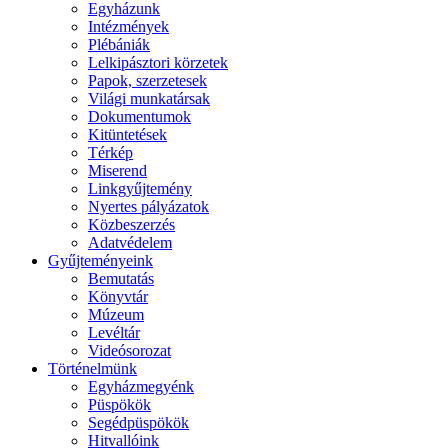
Egyházunk
Intézmények
Plébániák
Lelkipásztori körzetek
Papok, szerzetesek
Világi munkatársak
Dokumentumok
Kitüntetések
Térkép
Miserend
Linkgyűjtemény
Nyertes pályázatok
Közbeszerzés
Adatvédelem
Gyűjteményeink
Bemutatás
Könyvtár
Múzeum
Levéltár
Videósorozat
Történelmünk
Egyházmegyénk
Püspökök
Segédpüspökök
Hitvallóink