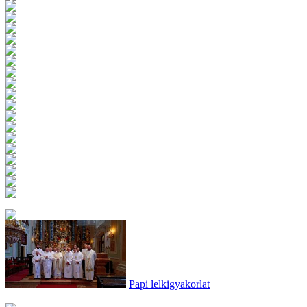
Papi lelkigyakorlat