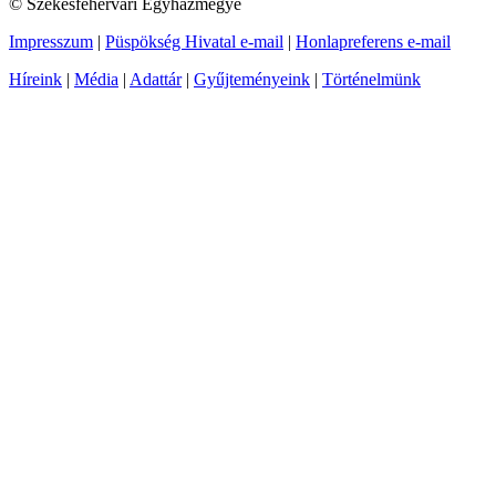
© Székesfehérvári Egyházmegye
Impresszum
|
Püspökség Hivatal e-mail
|
Honlapreferens e-mail
Híreink
|
Média
|
Adattár
|
Gyűjteményeink
|
Történelmünk