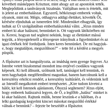
követheti másképpen Krisztust, mint ahogy azt az apostolok tették.
Meglepődünk a tanítványok bizalmán. Valójában nem is értették, mit
is jelent az emberhalászat. Egyszerű, hétköznapi emberek voltak,
olyanok, mint mi. Mégis, otthagyva addigi életüket, követték Őt,
kérésére elindultak az ismeretlen felé. Mindenüket elhagyták, így
tudtak az Úr szolgálatában emberhalászokká válni. „Jézus minden
embert ki akar halászni, bennünket is. Ott vagyunk látókörében mi
is. Keresi, hogyan tud segíteni nekünk, hogy az életünket mássá
tegyük, a lényegtelenről a lényegesre irányítsuk a figyelmünket és az
igazi értékek felé forduljunk. Isten keres bennünket. De mi hagyjuk-
e, hogy megtaláljon, megszólítson?” – tette fel a kérdést a megyés
püspök.
A főpásztor azt is hangsúlyozta, az imádság nem gyenge fegyver. Az
Istenbe vetett bizalommal mondott ima erejével csodákra vagyunk
képesek. Ki kell állnunk, szólnunk kell, tanúságot kell tennünk, és
nem hagyhatjuk megfélemlíteni magunkat, hanem harcolnunk kell a
keresztény erkölcsi rendért, a keresztény kultúráért, és védenünk kell
az Istentől megalkotott emberi természetet. „Kire tudom kivetni a
hálót, kit kell Istennek ajánlanom, Őhozzá segítenem? Jézus eljött,
hogy emberek halászaivá legyen, de Ő, a legfőbb „halász” minket is
ki akar halászni. Rajtunk múlik, benne leszünk-e a hálóban, és a
lelki gazdagság kegyelmi kincsei másokat megszólító értékké
válnak-e bennünk? – fejezte be beszédét a főpásztor.