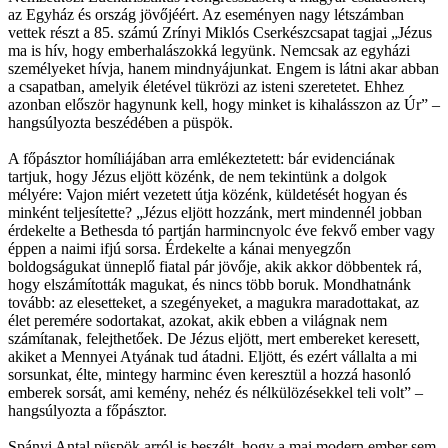
az Egyház és ország jövőjéért. Az eseményen nagy létszámban
vettek részt a 85. számú Zrínyi Miklós Cserkészcsapat tagjai „Jézus
ma is hív, hogy emberhalászokká legyünk. Nemcsak az egyházi
személyeket hívja, hanem mindnyájunkat. Engem is látni akar abban
a csapatban, amelyik életével tükrözi az isteni szeretetet. Ehhez
azonban először hagynunk kell, hogy minket is kihalásszon az Úr” –
hangsúlyozta beszédében a püspök.
A főpásztor homíliájában arra emlékeztetett: bár evidenciának
tartjuk, hogy Jézus eljött közénk, de nem tekintünk a dolgok
mélyére: Vajon miért vezetett útja közénk, küldetését hogyan és
minként teljesítette? „Jézus eljött hozzánk, mert mindennél jobban
érdekelte a Bethesda tó partján harmincnyolc éve fekvő ember vagy
éppen a naimi ifjú sorsa. Érdekelte a kánai menyegzőn
boldogságukat ünneplő fiatal pár jövője, akik akkor döbbentek rá,
hogy elszámították magukat, és nincs több boruk. Mondhatnánk
tovább: az elesetteket, a szegényeket, a magukra maradottakat, az
élet peremére sodortakat, azokat, akik ebben a világnak nem
számítanak, felejthetőek. De Jézus eljött, mert embereket keresett,
akiket a Mennyei Atyának tud átadni. Eljött, és ezért vállalta a mi
sorsunkat, élte, mintegy harminc éven keresztül a hozzá hasonló
emberek sorsát, ami kemény, nehéz és nélkülözésekkel teli volt” –
hangsúlyozta a főpásztor.
Spányi Antal püspök arról is beszélt, hogy a mai modern ember sem