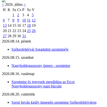
<
2026. július
>
H
K
Sz
Cs
P
Sz
V
1
2
3
4
5
6
7
8
9
10
11
12
13
14
15
16
17
18
19
20
21
22
23
24
25
26
27
28
29
30
31
2026.08.14. péntek
Székesfehérvár fogadalmi szentmiséje
2026.08.15. szombat
Nagyboldogasszony ünnep - szentmise
2026.08.16. vasárnap
Szentmise és jegyesek megáldása az Ercsi
Nagyboldogasszony-napi búcsún
2026.08.20. csütörtök
Szent István király ünnepén szentmise Székesfehérváron