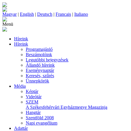
Magyar
|
English
|
Deutsch
|
Francais
|
Italiano
Menü
Híreink
Híreink
Programajánló
Beszámolóink
Legutóbbi bejegyzések
Állandó híreink
Eseménynaptár
Keresés, szűrés
Ünnepkörök
Média
Képtár
Videótár
SZEM
A Székesfehérvári Egyházmegye Magazinja
Hangtár
Szentföld 2008
Napi evangélium
Adattár