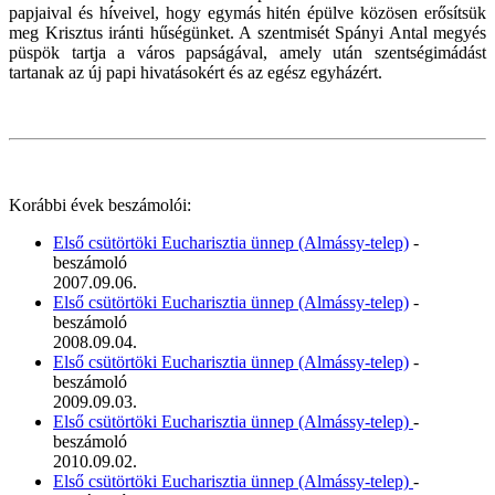
papjaival és híveivel, hogy egymás hitén épülve közösen erősítsük
meg Krisztus iránti hűségünket. A szentmisét Spányi Antal megyés
püspök tartja a város papságával, amely után szentségimádást
tartanak az új papi hivatásokért és az egész egyházért.
Korábbi évek beszámolói:
Első csütörtöki Eucharisztia ünnep (Almássy-telep)
-
beszámoló
2007.09.06.
Első csütörtöki Eucharisztia ünnep (Almássy-telep)
-
beszámoló
2008.09.04.
Első csütörtöki Eucharisztia ünnep (Almássy-telep)
-
beszámoló
2009.09.03.
Első csütörtöki Eucharisztia ünnep (Almássy-telep)
-
beszámoló
2010.09.02.
Első csütörtöki Eucharisztia ünnep (Almássy-telep)
-