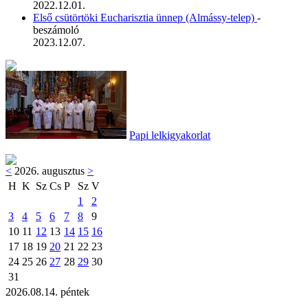
2022.12.01.
Első csütörtöki Eucharisztia ünnep (Almássy-telep)
-
beszámoló
2023.12.07.
Papi lelkigyakorlat
<
2026. augusztus
>
H
K
Sz
Cs
P
Sz
V
1
2
3
4
5
6
7
8
9
10
11
12
13
14
15
16
17
18
19
20
21
22
23
24
25
26
27
28
29
30
31
2026.08.14. péntek