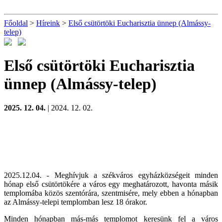
Főoldal
>
Híreink
>
Első csütörtöki Eucharisztia ünnep (Almássy-
telep)
Első csütörtöki Eucharisztia
ünnep (Almássy-telep)
2025. 12. 04.
| 2024. 12. 02.
2025.12.04. - Meghívjuk a székváros egyházközségeit minden
hónap első csütörtökére a város egy meghatározott, havonta másik
templomába közös szentórára, szentmisére, mely ebben a hónapban
az Almássy-telepi templomban lesz 18 órakor.
Minden hónapban más-más templomot keresünk fel a város