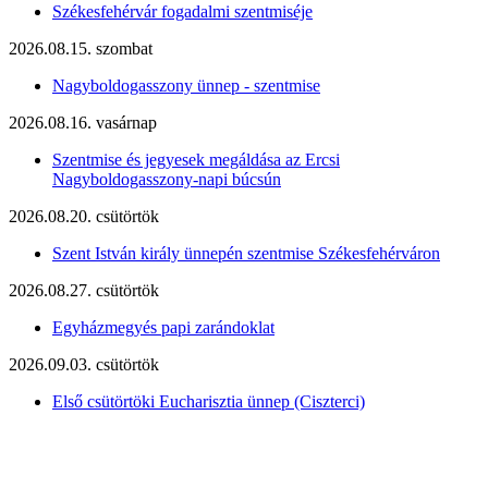
Székesfehérvár fogadalmi szentmiséje
2026.08.15. szombat
Nagyboldogasszony ünnep - szentmise
2026.08.16. vasárnap
Szentmise és jegyesek megáldása az Ercsi
Nagyboldogasszony-napi búcsún
2026.08.20. csütörtök
Szent István király ünnepén szentmise Székesfehérváron
2026.08.27. csütörtök
Egyházmegyés papi zarándoklat
2026.09.03. csütörtök
Első csütörtöki Eucharisztia ünnep (Ciszterci)