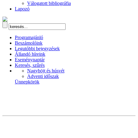
Válogatott bibliográfia
Lapozó
Programajánló
Beszámolóink
Legutóbbi bejegyzések
Állandó híreink
Eseménynaptár
Keresés, szűrés
Nagyböjt és húsvét
Adventi időszak
Ünnepkörök