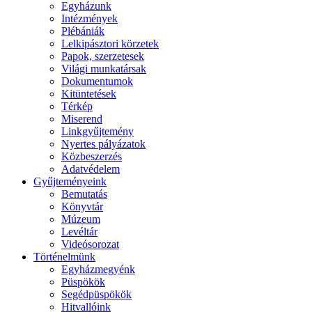
Egyházunk
Intézmények
Plébániák
Lelkipásztori körzetek
Papok, szerzetesek
Világi munkatársak
Dokumentumok
Kitüntetések
Térkép
Miserend
Linkgyűjtemény
Nyertes pályázatok
Közbeszerzés
Adatvédelem
Gyűjteményeink
Bemutatás
Könyvtár
Múzeum
Levéltár
Videósorozat
Történelmünk
Egyházmegyénk
Püspökök
Segédpüspökök
Hitvallóink