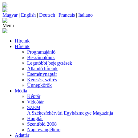
Magyar
|
English
|
Deutsch
|
Francais
|
Italiano
Menü
Híreink
Híreink
Programajánló
Beszámolóink
Legutóbbi bejegyzések
Állandó híreink
Eseménynaptár
Keresés, szűrés
Ünnepkörök
Média
Képtár
Videótár
SZEM
A Székesfehérvári Egyházmegye Magazinja
Hangtár
Szentföld 2008
Napi evangélium
Adattár