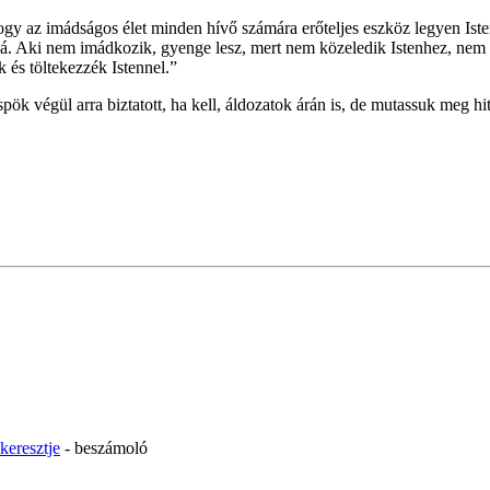
 hogy az imádságos élet minden hívő számára erőteljes eszköz legyen Is
 Aki nem imádkozik, gyenge lesz, mert nem közeledik Istenhez, nem fej
 és töltekezzék Istennel.”
ök végül arra biztatott, ha kell, áldozatok árán is, de mutassuk meg hit
keresztje
- beszámoló