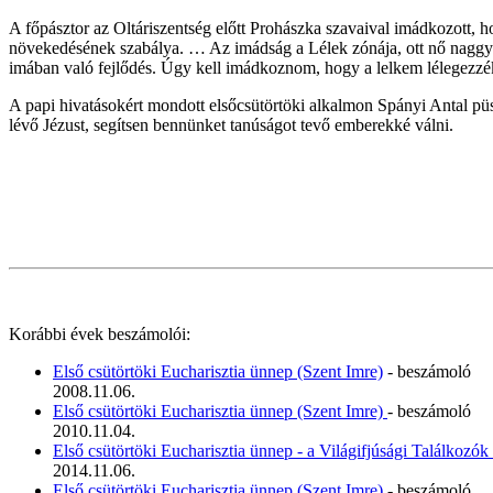
A főpásztor az Oltáriszentség előtt Prohászka szavaival imádkozott,
növekedésének szabálya. … Az imádság a Lélek zónája, ott nő naggyá.
imában való fejlődés. Úgy kell imádkoznom, hogy a lelkem lélegezzék
A papi hivatásokért mondott elsőcsütörtöki alkalmon Spányi Antal püsp
lévő Jézust, segítsen bennünket tanúságot tevő emberekké válni.
Korábbi évek beszámolói:
Első csütörtöki Eucharisztia ünnep (Szent Imre)
- beszámoló
2008.11.06.
Első csütörtöki Eucharisztia ünnep (Szent Imre)
- beszámoló
2010.11.04.
Első csütörtöki Eucharisztia ünnep - a Világifjúsági Találkozók 
2014.11.06.
Első csütörtöki Eucharisztia ünnep (Szent Imre)
- beszámoló