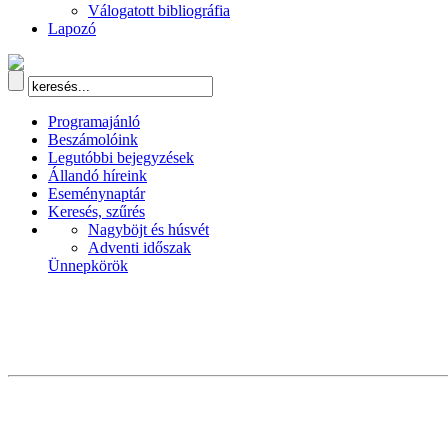
Válogatott bibliográfia
Lapozó
Programajánló
Beszámolóink
Legutóbbi bejegyzések
Állandó híreink
Eseménynaptár
Keresés, szűrés
Nagyböjt és húsvét
Adventi időszak
Ünnepkörök