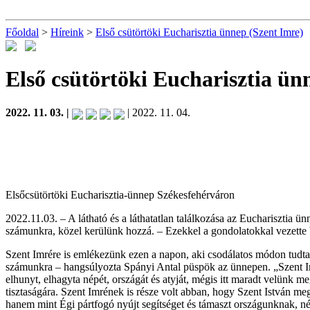
Főoldal
>
Híreink
>
Első csütörtöki Eucharisztia ünnep (Szent Imre)
Első csütörtöki Eucharisztia ün
2022. 11. 03. |
| 2022. 11. 04.
Elsőcsütörtöki Eucharisztia-ünnep Székesfehérváron
2022.11.03. – A látható és a láthatatlan találkozása az Eucharisztia 
számunkra, közel kerülünk hozzá. – Ezekkel a gondolatokkal vezette 
Szent Imrére is emlékezünk ezen a napon, aki csodálatos módon tudta Ist
számunkra – hangsúlyozta Spányi Antal püspök az ünnepen. „Szent Imre
elhunyt, elhagyta népét, országát és atyját, mégis itt maradt velünk 
tisztaságára. Szent Imrének is része volt abban, hogy Szent István m
hanem mint Égi pártfogó nyújt segítséget és támaszt országunknak, n