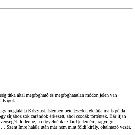
ntség titka által megfogható és megfoghatatlan módon jelen van
ádságot.
gy megtalálja Krisztust. Istenben beteljesedett életútja ma is példa
 sírjához sok zarándok érkezett, ahol csodák történtek. Bár ifjan
venségét. Jó lenne, ha figyelnénk szilárd jellemére, ragyogó
 … Szent Imre halála után már nem mint földi király, oltalmazó vezér,