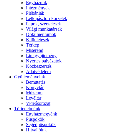
Egyházunk
Intézmények
Plébániák
Lelkipásztori körzetek
Papok, szerzetesek
Világi munkatársak
Dokumentumok
Kitüntetések
Térkép
Miserend
Linkgyűjtemény
Nyertes pályázatok
Közbeszerzés
Adatvédelem
Gyűjteményeink
Bemutatás
Könyvtár
Múzeum
Levéltár
Videósorozat
Történelmünk
Egyházmegyénk
Püspökök
Segédpüspökök
Hitvallóink