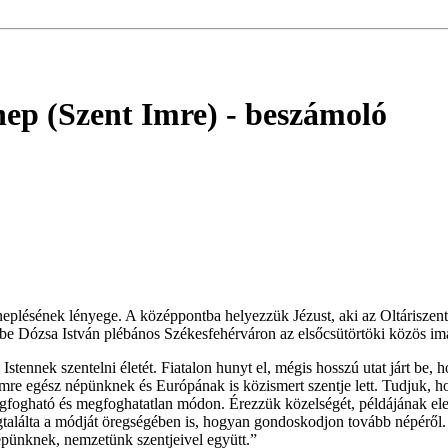
nep (Szent Imre)
- beszámoló
ünneplésének lényege. A középpontba helyezzük Jézust, aki az Oltárisze
be Dózsa István plébános Székesfehérváron az elsőcsütörtöki közös im
ennek szentelni életét. Fiatalon hunyt el, mégis hosszú utat járt be, ho
 egész népünknek és Európának is közismert szentje lett. Tudjuk, hogy
megfogható és megfoghatatlan módon. Érezzük közelségét, példájának ele
egtalálta a módját öregségében is, hogyan gondoskodjon tovább népéről.
épünknek, nemzetünk szentjeivel együtt.”