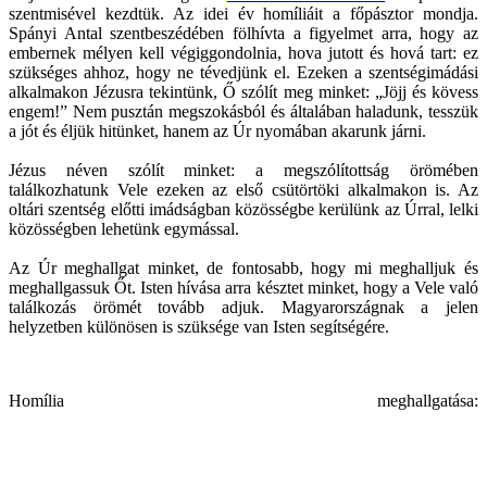
szentmisével kezdtük. Az idei év homíliáit a főpásztor mondja.
Spányi Antal szentbeszédében fölhívta a figyelmet arra, hogy az
embernek mélyen kell végiggondolnia, hova jutott és hová tart: ez
szükséges ahhoz, hogy ne tévedjünk el. Ezeken a szentségimádási
alkalmakon Jézusra tekintünk, Ő szólít meg minket: „Jöjj és kövess
engem!” Nem pusztán megszokásból és általában haladunk, tesszük
a jót és éljük hitünket, hanem az Úr nyomában akarunk járni.
Jézus néven szólít minket: a megszólítottság örömében
találkozhatunk Vele ezeken az első csütörtöki alkalmakon is. Az
oltári szentség előtti imádságban közösségbe kerülünk az Úrral, lelki
közösségben lehetünk egymással.
Az Úr meghallgat minket, de fontosabb, hogy mi meghalljuk és
meghallgassuk Őt. Isten hívása arra késztet minket, hogy a Vele való
találkozás örömét tovább adjuk. Magyarországnak a jelen
helyzetben különösen is szüksége van Isten segítségére.
Homília meghallgatása: