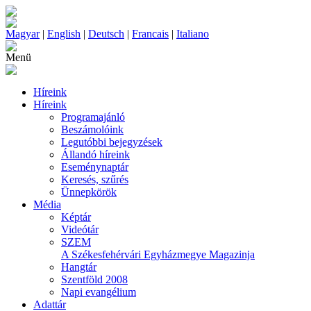
Magyar
|
English
|
Deutsch
|
Francais
|
Italiano
Menü
Híreink
Híreink
Programajánló
Beszámolóink
Legutóbbi bejegyzések
Állandó híreink
Eseménynaptár
Keresés, szűrés
Ünnepkörök
Média
Képtár
Videótár
SZEM
A Székesfehérvári Egyházmegye Magazinja
Hangtár
Szentföld 2008
Napi evangélium
Adattár