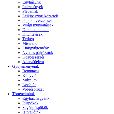
Egyházunk
Intézmények
Plébániák
Lelkipásztori körzetek
Papok, szerzetesek
Világi munkatársak
Dokumentumok
Kitüntetések
Térkép
Miserend
Linkgyűjtemény
Nyertes pályázatok
Közbeszerzés
Adatvédelem
Gyűjteményeink
Bemutatás
Könyvtár
Múzeum
Levéltár
Videósorozat
Történelmünk
Egyházmegyénk
Püspökök
Segédpüspökök
Hitvallóink