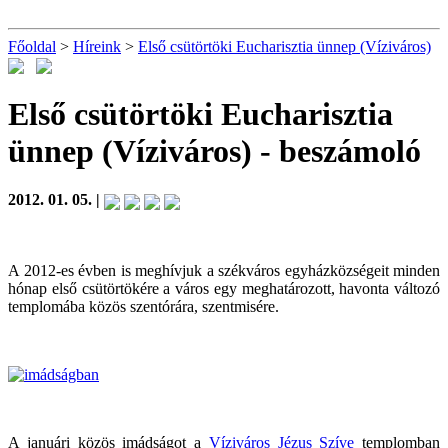
Főoldal
>
Híreink
>
Első csütörtöki Eucharisztia ünnep (Víziváros)
Első csütörtöki Eucharisztia
ünnep (Víziváros)
- beszámoló
2012. 01. 05. |
A 2012-es évben is meghívjuk a székváros egyházközségeit minden
hónap első csütörtökére a város egy meghatározott, havonta változó
templomába közös szentórára, szentmisére.
A januári közös imádságot a
Víziváros Jézus Szíve
templomban