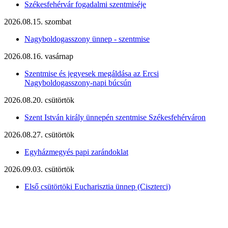
Székesfehérvár fogadalmi szentmiséje
2026.08.15. szombat
Nagyboldogasszony ünnep - szentmise
2026.08.16. vasárnap
Szentmise és jegyesek megáldása az Ercsi
Nagyboldogasszony-napi búcsún
2026.08.20. csütörtök
Szent István király ünnepén szentmise Székesfehérváron
2026.08.27. csütörtök
Egyházmegyés papi zarándoklat
2026.09.03. csütörtök
Első csütörtöki Eucharisztia ünnep (Ciszterci)