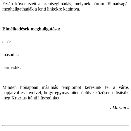
Eztán következett a szentségimádás, melynek három főimádságát
meghallgathatják a lenti linkekre kattintva.
Elmélkedések meghallgatása:
első:
második:
harmadik:
Minden hónapban más-más templomot keresünk fel a város
papjaival és híveivel, hogy egymás hitén épülve közösen erősítsük
meg Krisztus iránti hűségünket.
- Marian -