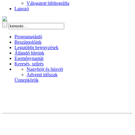
Válogatott bibliográfia
Lapozó
Programajánló
Beszámolóink
Legutóbbi bejegyzések
Állandó híreink
Eseménynaptár
Keresés, szűrés
Nagyböjt és húsvét
Adventi időszak
Ünnepkörök