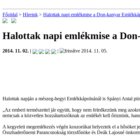
Főoldal
>
Híreink
>
Halottak napi emlékmise a Don-kanyar Emlékká
Halottak napi emlékmise a Do
2014. 11. 02. |
|
2014. 11. 05.
Halottak napján a mészeg-hegyi Emlékkápolnánál is Spányi Antal püsp
„Az emberi természettel jár együtt, hogy nem feledkezünk meg azokról
nemcsak a közvetlen hozzátartozóknak az emlékét kell őriznünk, hanem 
A kegyeleti megemlékezés végén koszorúkat helyeztek el a hősöket jel
Összhaderőnemi Parancsnokság törzsfőnöke és Deák Lajosné önkormá