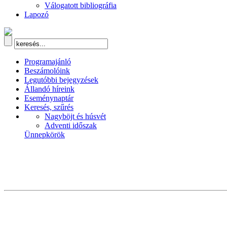
Válogatott bibliográfia
Lapozó
Programajánló
Beszámolóink
Legutóbbi bejegyzések
Állandó híreink
Eseménynaptár
Keresés, szűrés
Nagyböjt és húsvét
Adventi időszak
Ünnepkörök