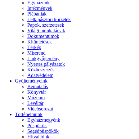
Egyházunk
Intézmények
Plébániák
Lelkipásztori körzetek
Papok, szerzetesek
Világi munkatársak
Dokumentumok
Kitüntetések
Térkép
Miserend
Linkgyűjtemény
Nyertes pályázatok
Közbeszerzés
Adatvédelem
Gyűjteményeink
Bemutatás
Könyvtár
Múzeum
Levéltár
Videósorozat
Történelmünk
Egyházmegyénk
Püspökök
Segédpüspökök
Hitvallóink