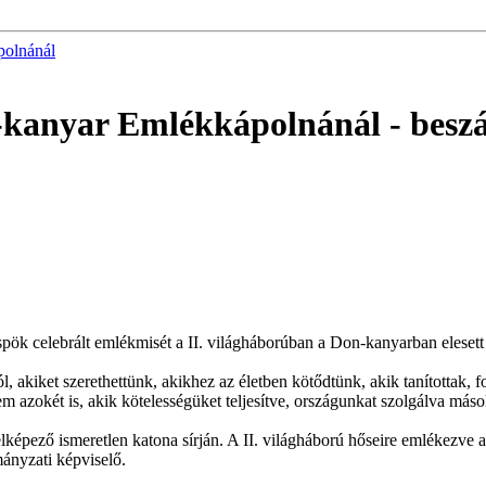
polnánál
n-kanyar Emlékkápolnánál
- besz
ök celebrált emlékmisét a II. világháborúban a Don-kanyarban elesett
, akiket szerethettünk, akikhez az életben kötődtünk, akik tanítottak, 
azokét is, akik kötelességüket teljesítve, országunkat szolgálva mások
képező ismeretlen katona sírján. A II. világháború hőseire emlékezve 
nyzati képviselő.