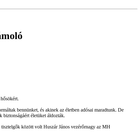
ámoló
 hősökért.
formáltak bennünket, és akinek az életben adósai maradtunk. De
 biztonságáért életüket áldozták.
a tisztelgők között volt Huszár János vezérőrnagy az MH