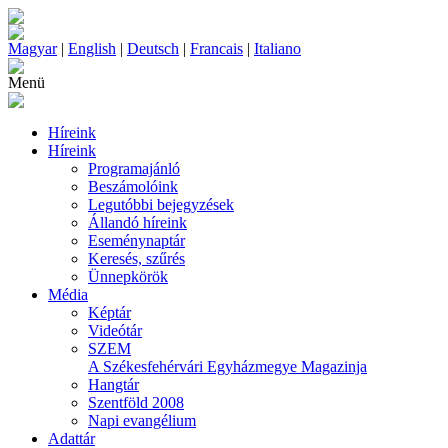
Magyar
|
English
|
Deutsch
|
Francais
|
Italiano
Menü
Híreink
Híreink
Programajánló
Beszámolóink
Legutóbbi bejegyzések
Állandó híreink
Eseménynaptár
Keresés, szűrés
Ünnepkörök
Média
Képtár
Videótár
SZEM
A Székesfehérvári Egyházmegye Magazinja
Hangtár
Szentföld 2008
Napi evangélium
Adattár