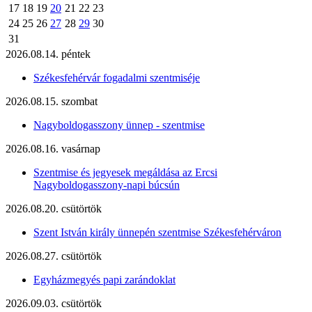
17
18
19
20
21
22
23
24
25
26
27
28
29
30
31
2026.08.14. péntek
Székesfehérvár fogadalmi szentmiséje
2026.08.15. szombat
Nagyboldogasszony ünnep - szentmise
2026.08.16. vasárnap
Szentmise és jegyesek megáldása az Ercsi
Nagyboldogasszony-napi búcsún
2026.08.20. csütörtök
Szent István király ünnepén szentmise Székesfehérváron
2026.08.27. csütörtök
Egyházmegyés papi zarándoklat
2026.09.03. csütörtök