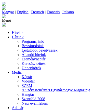
Magyar
|
English
|
Deutsch
|
Francais
|
Italiano
Menü
Híreink
Híreink
Programajánló
Beszámolóink
Legutóbbi bejegyzések
Állandó híreink
Eseménynaptár
Keresés, szűrés
Ünnepkörök
Média
Képtár
Videótár
SZEM
A Székesfehérvári Egyházmegye Magazinja
Hangtár
Szentföld 2008
Napi evangélium
Adattár