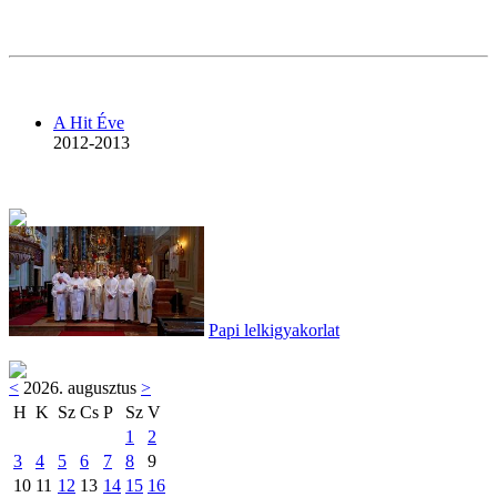
A Hit Éve
2012-2013
Papi lelkigyakorlat
<
2026. augusztus
>
H
K
Sz
Cs
P
Sz
V
1
2
3
4
5
6
7
8
9
10
11
12
13
14
15
16