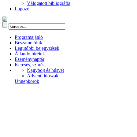
Válogatott bibliográfia
Lapozó
Programajánló
Beszámolóink
Legutóbbi bejegyzések
Állandó híreink
Eseménynaptár
Keresés, szűrés
Nagyböjt és húsvét
Adventi időszak
Ünnepkörök