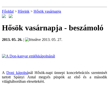
Főoldal
>
Híreink
>
Hősök vasárnapja
Hősök vasárnapja
- beszámoló
2013. 05. 26.
|
2013. 05. 27.
A
Doni kápolná
nál Hősök-napi ünnepi koncelebrációs szentmisét
tartott Spányi Antal megyés püspök az első és a második
világháborúban elesettekért.