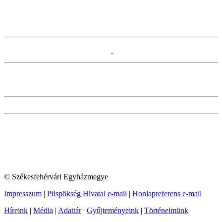
© Székesfehérvári Egyházmegye
Impresszum
|
Püspökség Hivatal e-mail
|
Honlapreferens e-mail
Híreink
|
Média
|
Adattár
|
Gyűjteményeink
|
Történelmünk