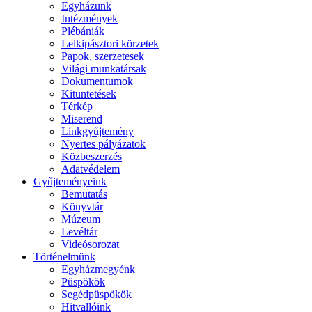
Egyházunk
Intézmények
Plébániák
Lelkipásztori körzetek
Papok, szerzetesek
Világi munkatársak
Dokumentumok
Kitüntetések
Térkép
Miserend
Linkgyűjtemény
Nyertes pályázatok
Közbeszerzés
Adatvédelem
Gyűjteményeink
Bemutatás
Könyvtár
Múzeum
Levéltár
Videósorozat
Történelmünk
Egyházmegyénk
Püspökök
Segédpüspökök
Hitvallóink