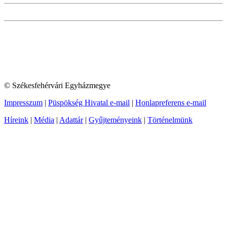
© Székesfehérvári Egyházmegye
Impresszum
|
Püspökség Hivatal e-mail
|
Honlapreferens e-mail
Híreink
|
Média
|
Adattár
|
Gyűjteményeink
|
Történelmünk