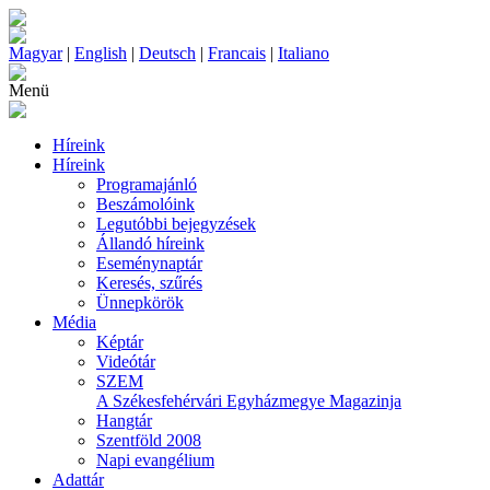
Magyar
|
English
|
Deutsch
|
Francais
|
Italiano
Menü
Híreink
Híreink
Programajánló
Beszámolóink
Legutóbbi bejegyzések
Állandó híreink
Eseménynaptár
Keresés, szűrés
Ünnepkörök
Média
Képtár
Videótár
SZEM
A Székesfehérvári Egyházmegye Magazinja
Hangtár
Szentföld 2008
Napi evangélium
Adattár