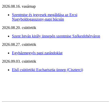
2026.08.16. vasárnap
Szentmise és jegyesek megáldása az Ercsi
Nagyboldogasszony-napi búcsún
2026.08.20. csütörtök
Szent István király ünnepén szentmise Székesfehérváron
2026.08.27. csütörtök
Egyházmegyés papi zarándoklat
2026.09.03. csütörtök
Első csütörtöki Eucharisztia ünnep (Ciszterci)