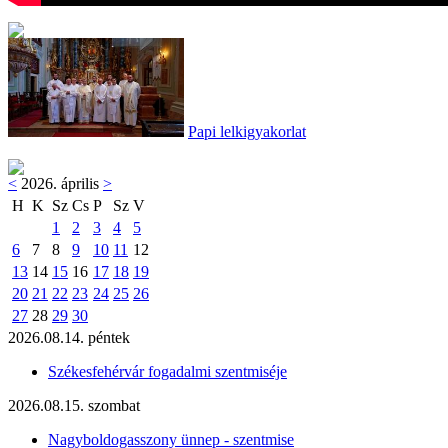
Papi lelkigyakorlat
<
2026. április
>
H
K
Sz
Cs
P
Sz
V
1
2
3
4
5
6
7
8
9
10
11
12
13
14
15
16
17
18
19
20
21
22
23
24
25
26
27
28
29
30
2026.08.14. péntek
Székesfehérvár fogadalmi szentmiséje
2026.08.15. szombat
Nagyboldogasszony ünnep - szentmise