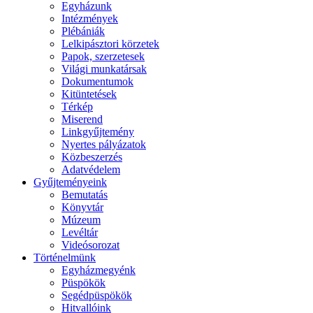
Egyházunk
Intézmények
Plébániák
Lelkipásztori körzetek
Papok, szerzetesek
Világi munkatársak
Dokumentumok
Kitüntetések
Térkép
Miserend
Linkgyűjtemény
Nyertes pályázatok
Közbeszerzés
Adatvédelem
Gyűjteményeink
Bemutatás
Könyvtár
Múzeum
Levéltár
Videósorozat
Történelmünk
Egyházmegyénk
Püspökök
Segédpüspökök
Hitvallóink