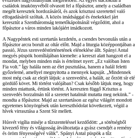
évtizedes hagyománynak megfelelően. Az egyes stációknál a
családok imakönyvéből olvasott fel a főpásztor, amely a családban
megélt keresztek hordozásáról, és azok krisztusi szeretettel való
elfogadásáról szóltak. A közös imádsággal és énekekkel járt
keresztút a Szentháromság temetőkápolnánál végződött, ahol a
főpásztor a város minden lakójáért imádkozott.
A Nagypéntek esti szertartás kezdetén, a csendes bevonulás után a
főpásztor arcra borult az oltár előtt. Majd a liturgia középpontjában a
passió, Jézus szenvedéstörténetének eléneklése állt. Spányi Antal
megyés püspök homíliájában kiemelte: a kereszt alatt hangzott el a
mondat, melyben minden más is értelmet nyert: „Ez valóban Isten
Fia volt.” Így halála nem az élet pusztulása, hanem a halál feletti
győzelemé, amellyel megnyitotta a mennyek kapuját. „Mindennek
most még csak az elejét látjuk: a szenvedést, a halált, az őrzött sír elé
gördülő követ. Mi történt valójában? Csak később látjuk meg, hogy
minden miattunk, értünk történt. A kereszten függő Krisztus a
szenvedés borzalmán túl a szeretet hatalmát mutatta meg nekünk.” -
mondta a főpásztor. Majd az szertartáson az egész világért mondott
egyetemes könyörgések után kereszthódolat következett, végül a
hívek virrasztása a Szent Sír mellett.
Húsvét vigília miséje a tűzszenteléssel kezdődött: „a sötétségből
kivezető fény és világosság átváltoztatja a gyász csendjét a remény
és öröm fényességévé válik”. Spányi Antal püspök a tűz