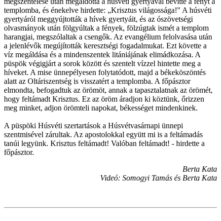
megszentelése után megáldotta a húsvéti gyertyával bevitte a fényt a
templomba, és énekelve hirdette: „Krisztus világossága!" A húsvéti
gyertyáról meggyújtották a hívek gyertyáit, és az ószövetségi
olvasmányok után fölgyúltak a fények, fölzúgtak ismét a templom
harangjai, megszólaltak a csengők. Az evangélium felolvasása után
a jelenlévők megújították keresztségi fogadalmukat. Ezt követte a
víz megáldása és a mindenszentek litániájának elimádkozása. A
püspök végigjárt a sorok között és szentelt vízzel hintette meg a
híveket. A mise ünnepélyesen folytatódott, majd a békeköszöntés
alatt az Oltáriszentség is visszatért a templomba. A főpásztor
elmondta, befogadtuk az örömöt, annak a tapasztalatnak az örömét,
hogy feltámadt Krisztus. Ez az öröm áradjon ki köztünk, őrizzen
meg minket, adjon örömteli napokat, békességet mindenkinek.
A püspöki Húsvéti szertartások a Húsvétvasárnapi ünnepi
szentmisével zárultak. Az apostolokkal együtt mi is a feltámadás
tanúi legyünk. Krisztus feltámadt! Valóban feltámadt! - hirdette a
főpásztor.
Berta Kata
Videó: Somogyi Tamás és Berta Kata