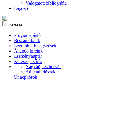
Válogatott bibliográfia
Lapozó
Programajánló
Beszámolóink
Legutóbbi bejegyzések
Állandó híreink
Eseménynaptár
Keresés, szűrés
Nagyböjt és húsvét
Adventi időszak
Ünnepkörök