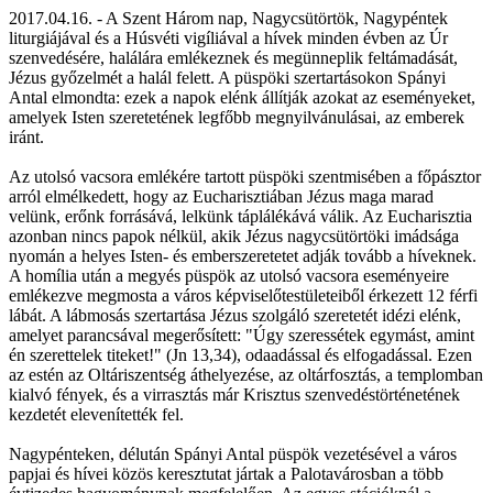
2017.04.16. - A Szent Három nap, Nagycsütörtök, Nagypéntek
liturgiájával és a Húsvéti vigíliával a hívek minden évben az Úr
szenvedésére, halálára emlékeznek és megünneplik feltámadását,
Jézus győzelmét a halál felett. A püspöki szertartásokon Spányi
Antal elmondta: ezek a napok elénk állítják azokat az eseményeket,
amelyek Isten szeretetének legfőbb megnyilvánulásai, az emberek
iránt.
Az utolsó vacsora emlékére tartott püspöki szentmisében a főpásztor
arról elmélkedett, hogy az Eucharisztiában Jézus maga marad
velünk, erőnk forrásává, lelkünk táplálékává válik. Az Eucharisztia
azonban nincs papok nélkül, akik Jézus nagycsütörtöki imádsága
nyomán a helyes Isten- és emberszeretetet adják tovább a híveknek.
A homília után a megyés püspök az utolsó vacsora eseményeire
emlékezve megmosta a város képviselőtestületeiből érkezett 12 férfi
lábát. A lábmosás szertartása Jézus szolgáló szeretetét idézi elénk,
amelyet parancsával megerősített: "Úgy szeressétek egymást, amint
én szerettelek titeket!" (Jn 13,34), odaadással és elfogadással. Ezen
az estén az Oltáriszentség áthelyezése, az oltárfosztás, a templomban
kialvó fények, és a virrasztás már Krisztus szenvedéstörténetének
kezdetét elevenítették fel.
Nagypénteken, délután Spányi Antal püspök vezetésével a város
papjai és hívei közös keresztutat jártak a Palotavárosban a több