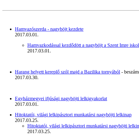
Hamvazószerda - nagyböjt kezdete
2017.03.01.
Hamvazkodással kezdődött a nagyböjt a Szent Imre isk
2017.03.01.
Harang helyett kereplő szól majd a Bazilika tornyából
- beszám
2017.03.30.
Egyházmegyei ifjúsági nagyböjti lelkigyakorlat
2017.03.01.
Hitoktatói, világi lelkipásztori munkatársi nagyböjti lelkinap
2017.03.25.
Hitoktatói, világi lelkipásztori munkatársi nagyböjti lelk
2017.03.25.