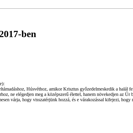
 2017-ben
e):
 feltámadáshoz, Húsvéthoz, amikor Krisztus győzedelmeskedik a halál fe
 Úrhoz, ne elégedjen meg a középszerű élettel, hanem növekedjen az Úr 
esen várja, hogy visszatérjünk hozzá, és e várakozással kifejezi, hogy