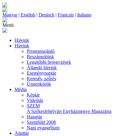
Magyar
|
English
|
Deutsch
|
Francais
|
Italiano
Menü
Híreink
Híreink
Programajánló
Beszámolóink
Legutóbbi bejegyzések
Állandó híreink
Eseménynaptár
Keresés, szűrés
Ünnepkörök
Média
Képtár
Videótár
SZEM
A Székesfehérvári Egyházmegye Magazinja
Hangtár
Szentföld 2008
Napi evangélium
Adattár