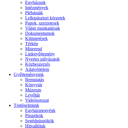
Egyházunk
Intézmények
Plébániák
Lelkipásztori körzetek
Papok, szerzetesek
Világi munkatársak
Dokumentumok
Kitüntetések
Térkép
Miserend
Linkgyűjtemény
Nyertes pályázatok
Közbeszerzés
Adatvédelem
Gyűjteményeink
Bemutatás
Könyvtár
Múzeum
Levéltár
Videósorozat
Történelmünk
Egyházmegyénk
Püspökök
Segédpüspökök
Hitvallóink