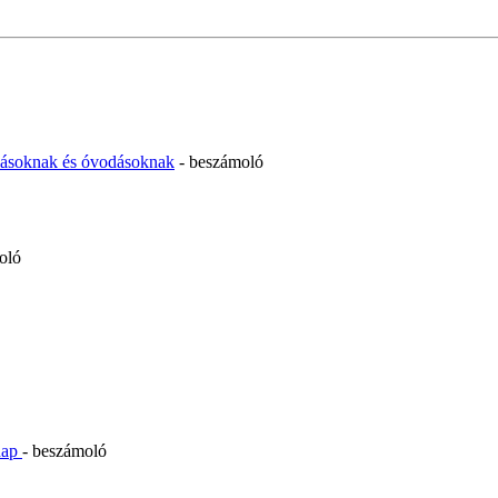
olásoknak és óvodásoknak
- beszámoló
oló
inap
- beszámoló