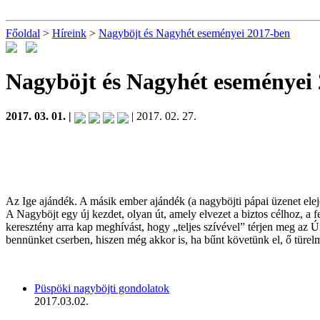
Főoldal
>
Híreink
>
Nagyböjt és Nagyhét eseményei 2017-ben
Nagyböjt és Nagyhét eseményei
2017. 03. 01. |
| 2017. 02. 27.
Az Ige ajándék. A másik ember ajándék (a nagyböjti pápai üzenet elej
A Nagyböjt egy új kezdet, olyan út, amely elvezet a biztos célhoz, a
keresztény arra kap meghívást, hogy „teljes szívével” térjen meg az
bennünket cserben, hiszen még akkor is, ha bűnt követünk el, ő türelm
Püspöki nagyböjti gondolatok
2017.03.02.