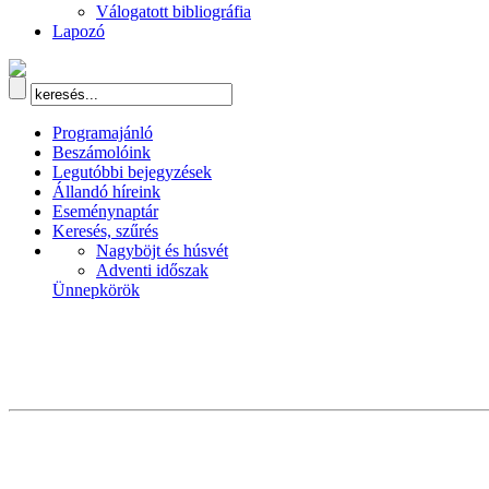
Válogatott bibliográfia
Lapozó
Programajánló
Beszámolóink
Legutóbbi bejegyzések
Állandó híreink
Eseménynaptár
Keresés, szűrés
Nagyböjt és húsvét
Adventi időszak
Ünnepkörök