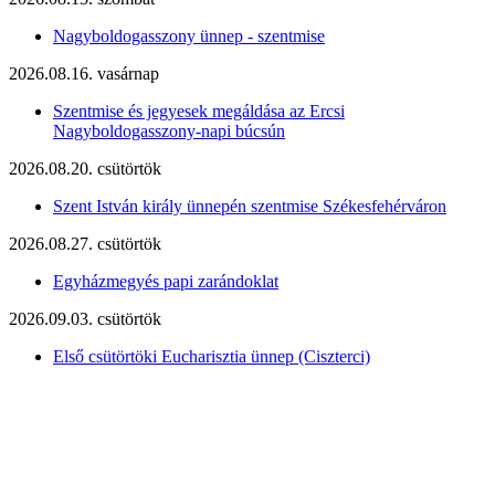
Nagyboldogasszony ünnep - szentmise
2026.08.16. vasárnap
Szentmise és jegyesek megáldása az Ercsi
Nagyboldogasszony-napi búcsún
2026.08.20. csütörtök
Szent István király ünnepén szentmise Székesfehérváron
2026.08.27. csütörtök
Egyházmegyés papi zarándoklat
2026.09.03. csütörtök
Első csütörtöki Eucharisztia ünnep (Ciszterci)