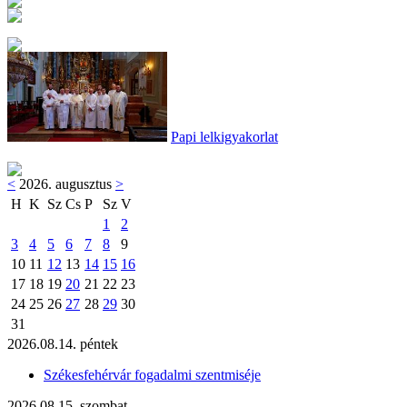
Papi lelkigyakorlat
<
2026. augusztus
>
H
K
Sz
Cs
P
Sz
V
1
2
3
4
5
6
7
8
9
10
11
12
13
14
15
16
17
18
19
20
21
22
23
24
25
26
27
28
29
30
31
2026.08.14. péntek
Székesfehérvár fogadalmi szentmiséje
2026.08.15. szombat