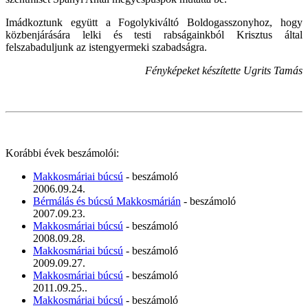
Imádkoztunk együtt a Fogolykiváltó Boldogasszonyhoz, hogy
közbenjárására lelki és testi rabságainkból Krisztus által
felszabaduljunk az istengyermeki szabadságra.
Fényképeket készítette Ugrits Tamás
Korábbi évek beszámolói:
Makkosmáriai búcsú
- beszámoló
2006.09.24.
Bérmálás és búcsú Makkosmárián
- beszámoló
2007.09.23.
Makkosmáriai búcsú
- beszámoló
2008.09.28.
Makkosmáriai búcsú
- beszámoló
2009.09.27.
Makkosmáriai búcsú
- beszámoló
2011.09.25..
Makkosmáriai búcsú
- beszámoló