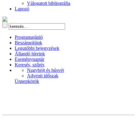
Válogatott bibliográfia
Lapozó
Programajánló
Beszámolóink
Legutóbbi bejegyzések
Állandó híreink
Eseménynaptár
Keresés, szűrés
Nagyböjt és húsvét
Adventi időszak
Ünnepkörök