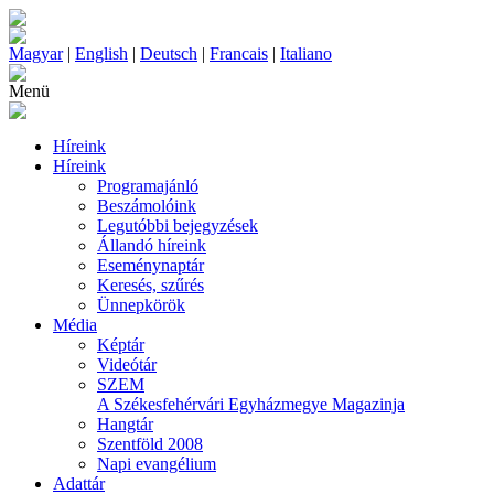
Magyar
|
English
|
Deutsch
|
Francais
|
Italiano
Menü
Híreink
Híreink
Programajánló
Beszámolóink
Legutóbbi bejegyzések
Állandó híreink
Eseménynaptár
Keresés, szűrés
Ünnepkörök
Média
Képtár
Videótár
SZEM
A Székesfehérvári Egyházmegye Magazinja
Hangtár
Szentföld 2008
Napi evangélium
Adattár