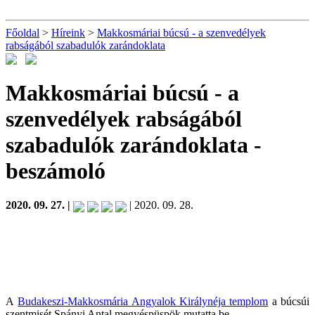
Főoldal
>
Híreink
>
Makkosmáriai búcsú - a szenvedélyek
rabságából szabadulók zarándoklata
Makkosmáriai búcsú - a
szenvedélyek rabságából
szabadulók zarándoklata
-
beszámoló
2020. 09. 27. |
| 2020. 09. 28.
A
Budakeszi-Makkosmária Angyalok Királynéja templom
a búcsúi
szentmisét Spányi Antal megyéspüspök mutatta be.