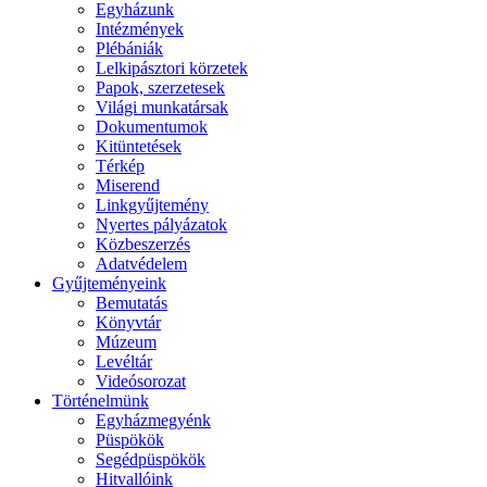
Egyházunk
Intézmények
Plébániák
Lelkipásztori körzetek
Papok, szerzetesek
Világi munkatársak
Dokumentumok
Kitüntetések
Térkép
Miserend
Linkgyűjtemény
Nyertes pályázatok
Közbeszerzés
Adatvédelem
Gyűjteményeink
Bemutatás
Könyvtár
Múzeum
Levéltár
Videósorozat
Történelmünk
Egyházmegyénk
Püspökök
Segédpüspökök
Hitvallóink