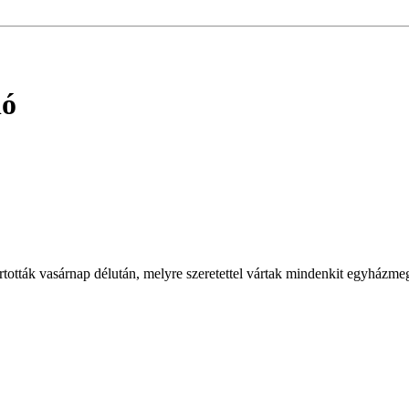
ló
rtották vasárnap délután, melyre szeretettel vártak mindenkit egyházm