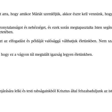
 arra, hogy amikor Máriát szemléljük, akkor észre kell vennünk, hogy 
bizonytalanságot és nehézséget, és ezek során megtapasztalta Isten segí
etetében.
ezt az elfogadást és példáját valósággá válthatjuk életünkben. Nem s
t, hogy ez a vágyon túl megtalált igazság legyen életünkben.
sára lelki és testi rabságainkból Krisztus által felszabaduljunk az i