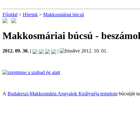
Főoldal
>
Híreink
>
Makkosmáriai búcsú
Makkosmáriai búcsú
- beszámo
2012. 09. 30. |
|
2012. 10. 01.
A
Budakeszi-Makkosmária Angyalok Királynéja templom
búcsúját ta