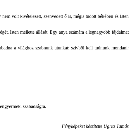
nem volt kivételezett, szenvedett ő is, mégis tudott békében és Isten
tségét, Isten mellette állását. Egy anya számára a legnagyobb fájdalmat
zabadna a világhoz szabnunk utunkat; szívből kell tudnunk mondani:
stengyermeki szabadságra.
Fényképeket készítette Ugrits Tamás