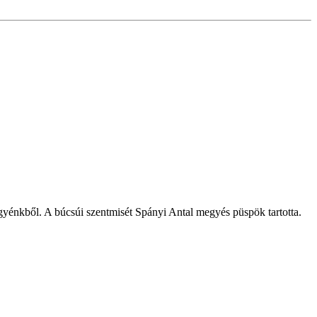
egyénkből. A búcsúi szentmisét Spányi Antal megyés püspök tartotta.