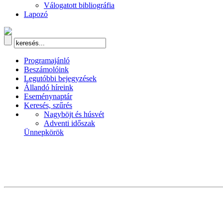
Válogatott bibliográfia
Lapozó
Programajánló
Beszámolóink
Legutóbbi bejegyzések
Állandó híreink
Eseménynaptár
Keresés, szűrés
Nagyböjt és húsvét
Adventi időszak
Ünnepkörök