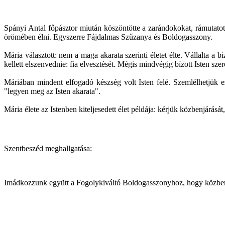
Spányi Antal főpásztor miután köszöntötte a zarándokokat, rámutatott
örömében élni. Egyszerre Fájdalmas Szűzanya és Boldogasszony.
Mária választott: nem a maga akarata szerinti életet élte. Vállalta a 
kellett elszenvednie: fia elvesztését. Mégis mindvégig bízott Isten szer
Máriában mindent elfogadó készség volt Isten felé. Szemlélhetjük 
"legyen meg az Isten akarata".
Mária élete az Istenben kiteljesedett élet példája: kérjük közbenjárásá
Szentbeszéd meghallgatása:
Imádkozzunk együtt a Fogolykiváltó Boldogasszonyhoz, hogy közbenjárá