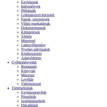
Egyházunk
Intézmények
Plébániák
Lelkipásztori körzetek
Papok, szerzetesek
Világi munkatársak
Dokumentumok
Kitüntetések
Térkép
Miserend
Linkgyűjtemény
Nyertes pályázatok
Közbeszerzés
Adatvédelem
Gyűjteményeink
Bemutatás
Könyvtár
Múzeum
Levéltár
Videósorozat
Történelmünk
Egyházmegyénk
Püspökök
Segédpüspökök
Hitvallóink