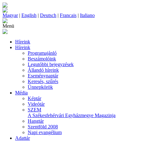
Magyar
|
English
|
Deutsch
|
Francais
|
Italiano
Menü
Híreink
Híreink
Programajánló
Beszámolóink
Legutóbbi bejegyzések
Állandó híreink
Eseménynaptár
Keresés, szűrés
Ünnepkörök
Média
Képtár
Videótár
SZEM
A Székesfehérvári Egyházmegye Magazinja
Hangtár
Szentföld 2008
Napi evangélium
Adattár