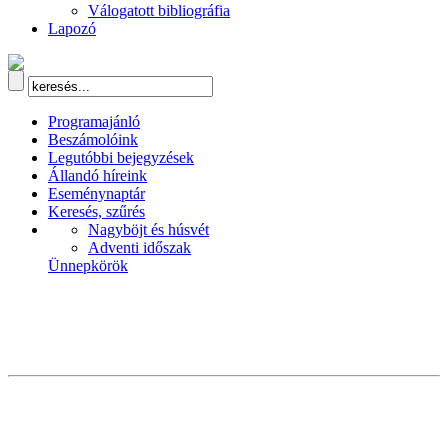
Válogatott bibliográfia
Lapozó
Programajánló
Beszámolóink
Legutóbbi bejegyzések
Állandó híreink
Eseménynaptár
Keresés, szűrés
Nagyböjt és húsvét
Adventi időszak
Ünnepkörök