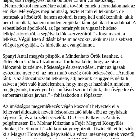
naplójában bejegyzést talált október 23-ára vonatkozólag.
„Nemzedékről nemzedékre adatik tovább ennek a forradalomnak az
emléke. Mélységes megindultság, tisztelet tölti el lelkünket, de
nemcsak a hősökről, hanem azokról is meg kell emlékeznünk, akik
nem harcoltak, hanem minden erejükkel támogatták a forradalmat. A
sebesülteket ápolókról, az Ige reményét és vigaszát hirdető
lelkipásztorokról, a segélyakciók szervezőiről.” - fogalmazott a
lelkész. Végül Isten áldását kérte mindazokra, akik mai is a sebzett
világot gyógyítják, és hirdetik az evangéliumot.
Spányi Antal megyés püspök, a Mindenható Örök Istenhez, a
történelem Urához bizalommal fordulva kérte, hogy az 56-os
áldozatok küzdelme, hősiessége és szenvedései, mint az igazak
győzelme nyerje el, az nem múló ország örök békességét. „Áradjon
ránk is az áldozathozatal lelkülete, adj nekünk csüggedés nélküli
szívet a jóért való küzdelemben, hogy magyar hazánkért mindent
megtegyünk, törvényeid és tanításod szerint éljünk, dicsőségedre és
embertársainkra javára.” - fohászkodott a főpásztor.
Az imádságos megemlékezés végén koszorút helyeztek el a
fehérvári áldozatok neveit felsorakoztató tábla előtt az egyházak
képviselői, és a közéleti vezetők: Dr. Cser-Palkovics András
polgármester, Dr. Molnár Krisztián a Fejér Megyei Közgyűlés
elnöke, Dr. Simon László kormánymegbízott. Tiszteletüket fejezték
ki a Magyar Honvédség képviselői, a város intézményeinek vezetői,