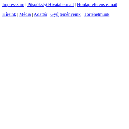
Impresszum
|
Püspökség Hivatal e-mail
|
Honlapreferens e-mail
Híreink
|
Média
|
Adattár
|
Gyűjteményeink
|
Történelmünk