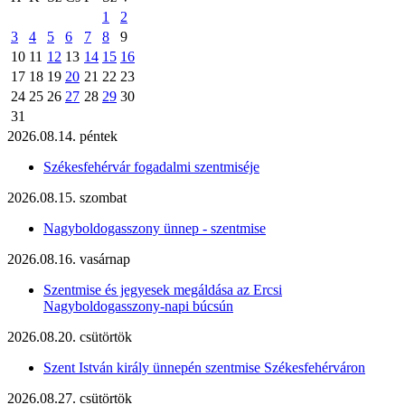
1
2
3
4
5
6
7
8
9
10
11
12
13
14
15
16
17
18
19
20
21
22
23
24
25
26
27
28
29
30
31
2026.08.14. péntek
Székesfehérvár fogadalmi szentmiséje
2026.08.15. szombat
Nagyboldogasszony ünnep - szentmise
2026.08.16. vasárnap
Szentmise és jegyesek megáldása az Ercsi
Nagyboldogasszony-napi búcsún
2026.08.20. csütörtök
Szent István király ünnepén szentmise Székesfehérváron
2026.08.27. csütörtök