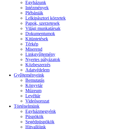
Egyházunk
Intézmények
Plébániák
Lelkipásztori körzetek
Papok, szerzetesek
Világi munkatársak
Dokumentumok
Kitüntetések
Térkép
Miserend
Linkgyűjtemény
Nyertes pályázatok
Közbeszerzés
Adatvédelem
Gyűjteményeink
Bemutatás
Könyvtár
Múzeum
Levéltár
Videósorozat
Történelmünk
Egyházmegyénk
Püspökök
Segédpüspökök
Hitvallóink