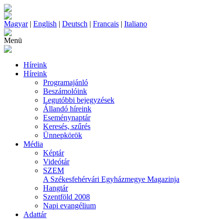
Magyar
|
English
|
Deutsch
|
Francais
|
Italiano
Menü
Híreink
Híreink
Programajánló
Beszámolóink
Legutóbbi bejegyzések
Állandó híreink
Eseménynaptár
Keresés, szűrés
Ünnepkörök
Média
Képtár
Videótár
SZEM
A Székesfehérvári Egyházmegye Magazinja
Hangtár
Szentföld 2008
Napi evangélium
Adattár