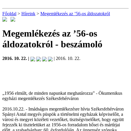
Főoldal
>
Híreink
>
Megemlékezés az ’56-os áldozatokról
Megemlékezés az ’56-os
áldozatokról
- beszámoló
2016. 10. 22. |
| 2016. 10. 22.
„1956 elmúlt, de minden napunkat meghatározza” - Ökumenikus
egyházi megemlékezés Székesfehérváron
2016.10.22. - Imádságos megemlékezésre hívta Székesfehérváron
Spányi Antal megyés püspök a történelmi egyházak képviselőit, a
városi és megyei közéleti vezetőket, tisztségviselőket, hogy együtt
fejezzék ki tiszteletüket az 1956-os forradalom hősei és mártírjai
előtt, a szabadságharc 60. évfordulóján. Az ünnepség szónoka