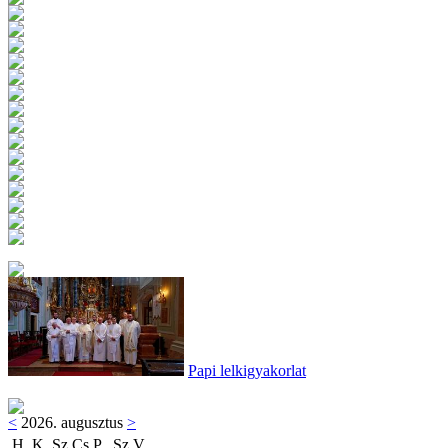
Papi lelkigyakorlat
<
2026. augusztus
>
H
K
Sz
Cs
P
Sz
V