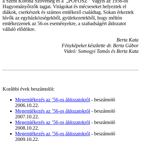
a Szent Korona Szövetség és a „POFOSZ” vagyis az 1956-os
Hagyományőrzők tagjai. Virágokat és mécseseket helyeztek el
diákok, cserkészek és számos emlékező családtag. Sokan érkeztek
hívők az egyházközségekből, gyülekezetekből, hogy méltón
emlékezzenek az 56-os eseményekre, a szabadságért áldozatot
vállaló elődökre.
Berta Kata
Fényképeket készítette dr. Berta Gábor
Videó: Somogyi Tamás és Berta Kata
Korábbi évek beszámolói:
Megemlékezés az ’56-os áldozatokról
- beszámoló
2006.10.22.
Megemlékezés az ’56-os áldozatokról
- beszámoló
2007.10.22.
Megemlékezés az ’56-os áldozatokról
- beszámoló
2008.10.22.
Megemlékezés az ’56-os áldozatokról
- beszámoló
2009.10.22.