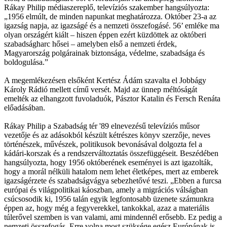
Rákay Philip médiaszereplő, televíziós szakember hangsúlyozta:
„1956 elmúlt, de minden napunkat meghatározza. Október 23-a az
igazság napja, az igazságé és a nemzeti összefogásé. 56’ emléke ma
olyan országért kiált – hiszen éppen ezért küzdöttek az októberi
szabadságharc hősei – amelyben első a nemzeti érdek,
Magyarország polgárainak biztonsága, védelme, szabadsága és
boldogulása.”
A megemlékezésen elsőként Kertész Ádám szavalta el Jobbágy
Károly Rádió mellett című versét. Majd az ünnep méltóságát
emelték az elhangzott fuvoladuók, Pásztor Katalin és Fersch Renáta
előadásában.
Rákay Philip a Szabadság tér '89 elnevezésű televíziós műsor
vezetője és az adásokból készült kétrészes könyv szerzője, neves
történészek, művészek, politikusok bevonásával dolgozta fel a
kádári-korszak és a rendszerváltoztatás összefüggéseit. Beszédében
hangsúlyozta, hogy 1956 októberének eseményei is azt igazolták,
hogy a morál nélküli hatalom nem lehet életképes, mert az emberek
igazságérzete és szabadságvágya sebezhetővé teszi. „Ebben a furcsa
európai és világpolitikai káoszban, amely a migrációs válságban
csúcsosodik ki, 1956 talán egyik legfontosabb üzenete számunkra
éppen az, hogy még a fegyverekkel, tankokkal, azaz a materiális
túlerővel szemben is van valami, ami mindennél erősebb. Ez pedig a
nemzeti összefogás. Erre volna most szüksége egész Európának is,