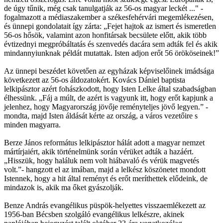
de úgy tűnik, még csak tanulgatják az 56-os magyar leckét ..." -
fogalmazott a médiaszakember a székesfehérvári megemlékezésen,
és ünnepi gondolatait így zárta: „Fejet hajtok az ismert és ismeretlen
56-os hősök, valamint azon honfitársak becsülete előtt, akik több
évtizednyi megpróbáltatás és szenvedés dacára sem adták fel és akik
mindannyiunknak példát mutattak. Isten adjon erőt 56 örököseinek!”
Az ünnepi beszédet követően az egyházak képviselőinek imádsága
következett az 56-os áldozatokért. Kovács Dániel baptista
lelkipásztor azért fohászkodott, hogy Isten Lelke által szabadságban
élhessünk. „Fáj a múlt, de azért is vagyunk itt, hogy erőt kapjunk a
jelenhez, hogy Magyarország jövője reményteljes jövő legyen.” -
mondta, majd Isten áldását kérte az ország, a város vezetőire s
minden magyarra.
Berze János református lelkipásztor hálát adott a magyar nemzet
mártírjaiért, akik történelmünk során vérüket adták a hazáért.
„Hisszük, hogy haláluk nem volt hiábavaló és vérük magvetés
volt.”- hangzott el az imában, majd a lelkész köszönetet mondott
Istennek, hogy a hit által reményt és erőt meríthettek elődeink, de
mindazok is, akik ma őket gyászolják.
Benze András evangélikus püspök-helyettes visszaemlékezett az
1956-ban Bécsben szolgáló evangélikus lelkészre, akinek