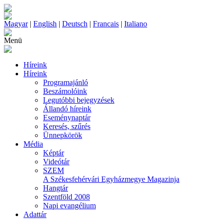
Magyar
|
English
|
Deutsch
|
Francais
|
Italiano
Menü
Híreink
Híreink
Programajánló
Beszámolóink
Legutóbbi bejegyzések
Állandó híreink
Eseménynaptár
Keresés, szűrés
Ünnepkörök
Média
Képtár
Videótár
SZEM
A Székesfehérvári Egyházmegye Magazinja
Hangtár
Szentföld 2008
Napi evangélium
Adattár