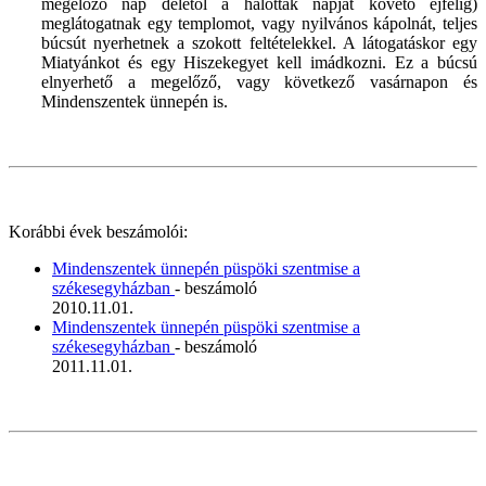
megelőző nap delétől a halottak napját követő éjfélig)
meglátogatnak egy templomot, vagy nyilvános kápolnát, teljes
búcsút nyerhetnek a szokott feltételekkel. A látogatáskor egy
Miatyánkot és egy Hiszekegyet kell imádkozni. Ez a búcsú
elnyerhető a megelőző, vagy következő vasárnapon és
Mindenszentek ünnepén is.
Korábbi évek beszámolói:
Mindenszentek ünnepén püspöki szentmise a
székesegyházban
- beszámoló
2010.11.01.
Mindenszentek ünnepén püspöki szentmise a
székesegyházban
- beszámoló
2011.11.01.