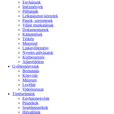
Egyházunk
Intézmények
Plébániák
Lelkipásztori körzetek
Papok, szerzetesek
Világi munkatársak
Dokumentumok
Kitüntetések
Térkép
Miserend
Linkgyűjtemény
Nyertes pályázatok
Közbeszerzés
Adatvédelem
Gyűjteményeink
Bemutatás
Könyvtár
Múzeum
Levéltár
Videósorozat
Történelmünk
Egyházmegyénk
Püspökök
Segédpüspökök
Hitvallóink