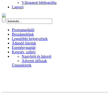
Válogatott bibliográfia
Lapozó
Programajánló
Beszámolóink
Legutóbbi bejegyzések
Állandó híreink
Eseménynaptár
Keresés, szűrés
Nagyböjt és húsvét
Adventi időszak
Ünnepkörök