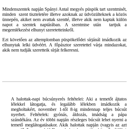
Mindenszentek napján Spányi Antal megyés püspök tart szentmisét,
minden szent tiszteletére illetve azoknak az üdvözülteknek a közös
ünnepén, akiket nem avattak szentté, illetve akik nem kaptak külön
napot a szentek naptárában. A szentmise után tartjuk a
megemlékezést elhunyt szeretetteinkről.
Ezt követően az altemplomban püspökelődei sírjánál imádkozik az
elhunytak lelki üdvéért. A főpásztor szeretettel várja mindazokat,
akik nem tudják szeretteik sírját felkeresni.
A halottak-napi búcsúnyerés feltételei: Aki a temetőt ájtatos
lélekkel látogatja, és legalább lélekben imádkozik a
megholtakért, november 1-től 8-ig mindennap teljes búcsút
nyerhet. Feltételek: gyónás, áldozás, imádság a pápa
szándékára. Az év többi napján részleges búcsút lehet nyerni a
temető meglátogatásakor. Akik halottak napján (vagyis az azt