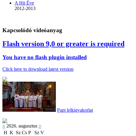
A Hit Éve
2012-2013
Kapcsolódó videóanyag
Flash version 9,0 or greater is required
You have no flash plugin installed
Click here to download latest version
Papi lelkigyakorlat
<
2026. augusztus
>
H
K
Sz
Cs
P
Sz
V