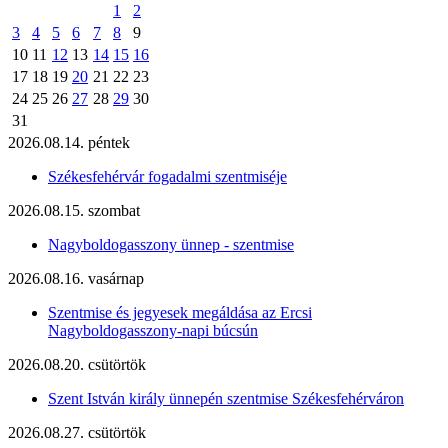
1
2
3
4
5
6
7
8
9
10
11
12
13
14
15
16
17
18
19
20
21
22
23
24
25
26
27
28
29
30
31
2026.08.14. péntek
Székesfehérvár fogadalmi szentmiséje
2026.08.15. szombat
Nagyboldogasszony ünnep - szentmise
2026.08.16. vasárnap
Szentmise és jegyesek megáldása az Ercsi
Nagyboldogasszony-napi búcsún
2026.08.20. csütörtök
Szent István király ünnepén szentmise Székesfehérváron
2026.08.27. csütörtök