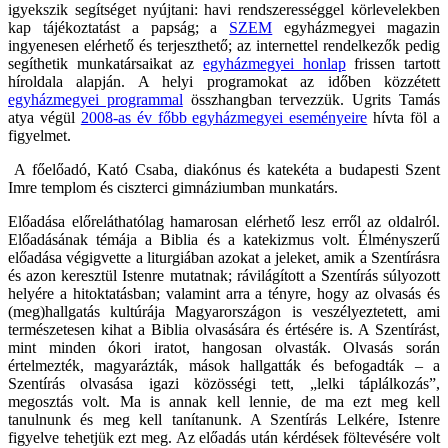
igyekszik segítséget nyújtani: havi rendszerességgel körlevelekben
kap tájékoztatást a papság; a
SZEM
egyházmegyei magazin
ingyenesen elérhető és terjeszthető; az internettel rendelkezők pedig
segíthetik munkatársaikat az
egyházmegyei honlap
frissen tartott
híroldala alapján. A helyi programokat az időben közzétett
egyházmegyei programmal
összhangban tervezzük. Ugrits Tamás
atya végül
2008-as év főbb egyházmegyei eseményeire
hívta föl a
figyelmet.
A főelőadó, Kató Csaba, diakónus és katekéta a budapesti Szent
Imre templom és ciszterci gimnáziumban munkatárs.
Előadása előreláthatólag hamarosan elérhető lesz erről az oldalról.
Előadásának témája a Biblia és a katekizmus volt. Élményszerű
előadása végigvette a liturgiában azokat a jeleket, amik a Szentírásra
és azon keresztül Istenre mutatnak; rávilágított a Szentírás súlyozott
helyére a hitoktatásban; valamint arra a tényre, hogy az olvasás és
(meg)hallgatás kultúrája Magyarországon is veszélyeztetett, ami
természetesen kihat a Biblia olvasására és értésére is. A Szentírást,
mint minden ókori iratot, hangosan olvasták. Olvasás során
értelmezték, magyarázták, mások hallgatták és befogadták – a
Szentírás olvasása igazi közösségi tett, „lelki táplálkozás”,
megosztás volt. Ma is annak kell lennie, de ma ezt meg kell
tanulnunk és meg kell tanítanunk. A Szentírás Lelkére, Istenre
figyelve tehetjük ezt meg. Az előadás után kérdések föltevésére volt