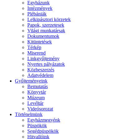
Egyházunk
Intézmények
Plébániák
Lelkipásztori körzetek
Papok, szerzetesek
Világi munkatársak
Dokumentumok
Kitüntetések
Térkép
Miserend
Linkgyűjtemény
Nyertes pályázatok
Közbeszerzés
Adatvédelem
Gyűjteményeink
Bemutatás
Könyvtár
Múzeum
Levéltár
Videósorozat
Történelmünk
Egyházmegyénk
Püspökök
Segédpüspökök
Hitvallóink