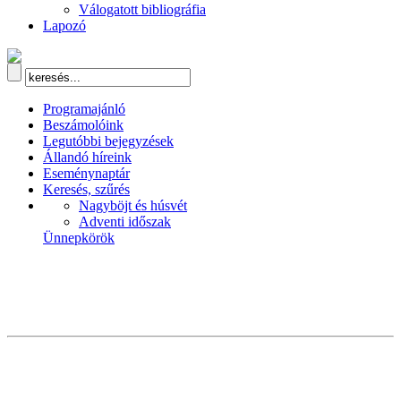
Válogatott bibliográfia
Lapozó
Programajánló
Beszámolóink
Legutóbbi bejegyzések
Állandó híreink
Eseménynaptár
Keresés, szűrés
Nagyböjt és húsvét
Adventi időszak
Ünnepkörök