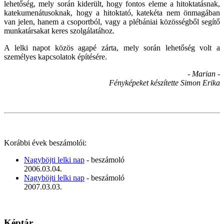
lehetőség, mely során kiderült, hogy fontos eleme a hitoktatásnak,
katekumenátusoknak, hogy a hitoktató, katekéta nem önmagában
van jelen, hanem a csoportból, vagy a plébániai közösségből segítő
munkatársakat keres szolgálatához.
A lelki napot közös agapé zárta, mely során lehetőség volt a
személyes kapcsolatok építésére.
- Marian -
Fényképeket készítette Simon Erika
Korábbi évek beszámolói:
Nagyböjti lelki nap
- beszámoló
2006.03.04.
Nagyböjti lelki nap
- beszámoló
2007.03.03.
Képtár