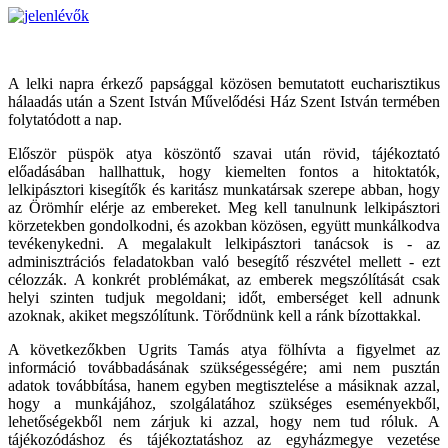
A lelki napra érkező papsággal közösen bemutatott eucharisztikus
hálaadás után a Szent István Művelődési Ház Szent István termében
folytatódott a nap.
Először püspök atya köszöntő szavai után rövid, tájékoztató
előadásában hallhattuk, hogy kiemelten fontos a hitoktatók,
lelkipásztori kisegítők és karitász munkatársak szerepe abban, hogy
az Örömhír elérje az embereket. Meg kell tanulnunk lelkipásztori
körzetekben gondolkodni, és azokban közösen, együtt munkálkodva
tevékenykedni. A megalakult lelkipásztori tanácsok is - az
adminisztrációs feladatokban való besegítő részvétel mellett - ezt
célozzák. A konkrét problémákat, az emberek megszólítását csak
helyi szinten tudjuk megoldani; időt, emberséget kell adnunk
azoknak, akiket megszólítunk. Törődnünk kell a ránk bízottakkal.
A következőkben Ugrits Tamás atya fölhívta a figyelmet az
információ továbbadásának szükségességére; ami nem pusztán
adatok továbbítása, hanem egyben megtisztelése a másiknak azzal,
hogy a munkájához, szolgálatához szükséges eseményekből,
lehetőségekből nem zárjuk ki azzal, hogy nem tud róluk. A
tájékozódáshoz és tájékoztatáshoz az egyházmegye vezetése