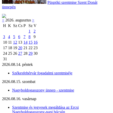
Püspöki szentmise Szent Donát
ünnepén
<
2026. augusztus
>
H
K
Sz
Cs
P
Sz
V
1
2
3
4
5
6
7
8
9
10
11
12
13
14
15
16
17
18
19
20
21
22
23
24
25
26
27
28
29
30
31
2026.08.14. péntek
Székesfehérvár fogadalmi szentmiséje
2026.08.15. szombat
Nagyboldogasszony ünnep - szentmise
2026.08.16. vasárnap
Szentmise és jegyesek megáldása az Ercsi
Nagyboldogasszony-napi búcsún