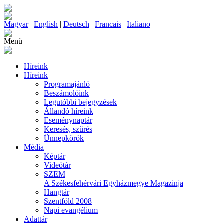
Magyar
|
English
|
Deutsch
|
Francais
|
Italiano
Menü
Híreink
Híreink
Programajánló
Beszámolóink
Legutóbbi bejegyzések
Állandó híreink
Eseménynaptár
Keresés, szűrés
Ünnepkörök
Média
Képtár
Videótár
SZEM
A Székesfehérvári Egyházmegye Magazinja
Hangtár
Szentföld 2008
Napi evangélium
Adattár