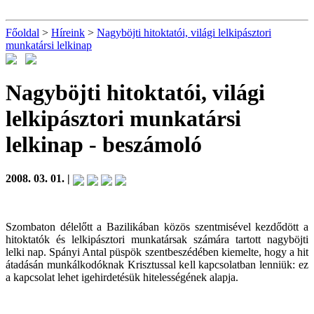
Főoldal
>
Híreink
>
Nagyböjti hitoktatói, világi lelkipásztori
munkatársi lelkinap
Nagyböjti hitoktatói, világi
lelkipásztori munkatársi
lelkinap
- beszámoló
2008. 03. 01. |
Szombaton délelőtt a Bazilikában közös szentmisével kezdődött a
hitoktatók és lelkipásztori munkatársak számára tartott nagyböjti
lelki nap. Spányi Antal püspök szentbeszédében kiemelte, hogy a hit
átadásán munkálkodóknak Krisztussal kell kapcsolatban lenniük: ez
a kapcsolat lehet igehirdetésük hitelességének alapja.