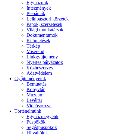
Egyházunk
Intézmények
Plébániák
Lelkipásztori körzetek
Papok, szerzetesek
Világi munkatársak
Dokumentumok
Kitüntetések
Térkép
Miserend
Linkgyűjtemény
Nyertes pályázatok
Közbeszerzés
Adatvédelem
Gyűjteményeink
Bemutatás
Könyvtár
Múzeum
Levéltár
Videósorozat
Történelmünk
Egyházmegyénk
Püspökök
Segédpüspökök
Hitvallóink