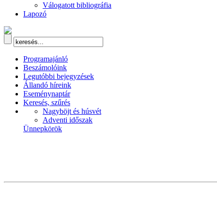
Válogatott bibliográfia
Lapozó
Programajánló
Beszámolóink
Legutóbbi bejegyzések
Állandó híreink
Eseménynaptár
Keresés, szűrés
Nagyböjt és húsvét
Adventi időszak
Ünnepkörök