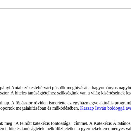
ni Spányi Antal székesfehérvári püspök meghívását a hagyományos nagyböj
ztor. A hiteles tanúságtételhez szükségünk van a világ kísértéseinek le
kinap. A főpásztor röviden ismertette az egyházmegye aktuális programjait
csoportok megalakításában és működésében,
Kaszap István boldoggá av
tak meg "A felnőtt katekézis fontossága" címmel. A Katekézis Általáno
k érett hite és tanúságtétele nélkülözhetetlen a gyermekek eredményes va