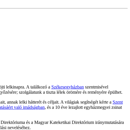
ti lelkinapra. A találkozó a
Székesegyházban
szentmisével
győzésére; szolgálatunk a tiszta lélek örömére és reményére épülhet.
, annak lelki hátterét és céljait. A világiak segítségét kérte a
Szent
atásáért való imádságban
, és a 10 éve lezajlott egyházmegyei zsinat
s Direktóriuma és a Magyar Kateketikai Direktórium iránymutatására
llási neveléséhez.