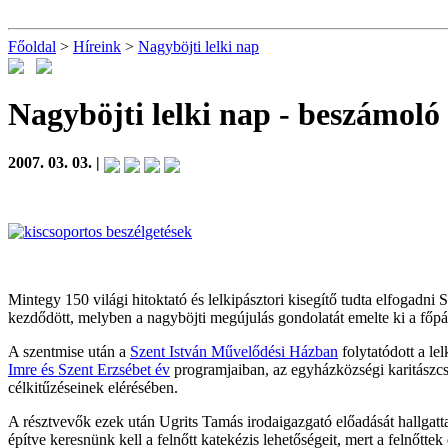
Főoldal
>
Híreink
>
Nagyböjti lelki nap
Nagyböjti lelki nap
- beszámoló
2007. 03. 03. |
Mintegy 150 világi hitoktató és lelkipásztori kisegítő tudta elfogad
kezdődött, melyben a nagyböjti megújulás gondolatát emelte ki a főpás
A szentmise után a
Szent István Művelődési Házban
folytatódott a lel
Imre és Szent Erzsébet év
programjaiban, az egyházközségi karitász
célkitűzéseinek elérésében.
A résztvevők ezek után Ugrits Tamás irodaigazgató előadását hallgat
építve keresnünk kell a felnőtt katekézis lehetőségeit, mert a felnőtte