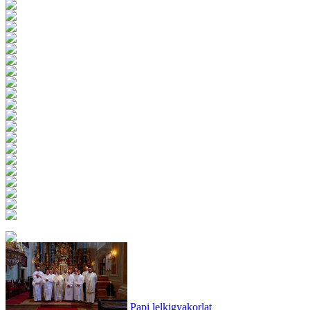
Papi lelkigyakorlat