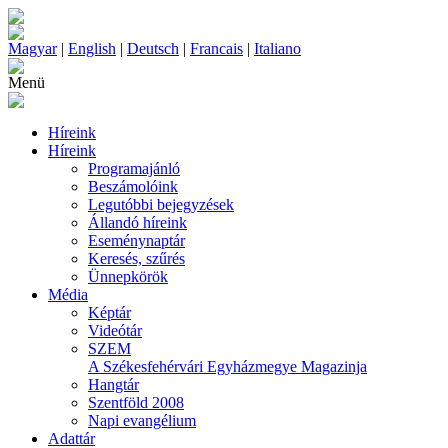
Magyar
|
English
|
Deutsch
|
Francais
|
Italiano
Menü
Híreink
Híreink
Programajánló
Beszámolóink
Legutóbbi bejegyzések
Állandó híreink
Eseménynaptár
Keresés, szűrés
Ünnepkörök
Média
Képtár
Videótár
SZEM
A Székesfehérvári Egyházmegye Magazinja
Hangtár
Szentföld 2008
Napi evangélium
Adattár