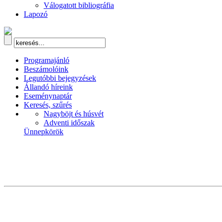
Válogatott bibliográfia
Lapozó
Programajánló
Beszámolóink
Legutóbbi bejegyzések
Állandó híreink
Eseménynaptár
Keresés, szűrés
Nagyböjt és húsvét
Adventi időszak
Ünnepkörök