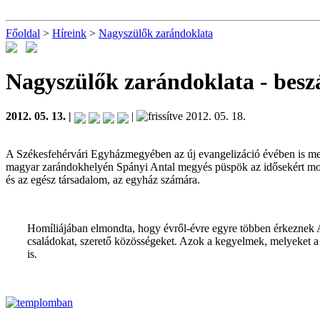
Főoldal
>
Híreink
>
Nagyszülők zarándoklata
Nagyszülők zarándoklata
- bes
2012. 05. 13. |
|
2012. 05. 18.
A Székesfehérvári Egyházmegyében az új evangelizáció évében is meg
magyar zarándokhelyén Spányi Antal megyés püspök az idősekért mond
és az egész társadalom, az egyház számára.
Homíliájában elmondta, hogy évről-évre egyre többen érkeznek Al
családokat, szerető közösségeket. Azok a kegyelmek, melyeket 
is.