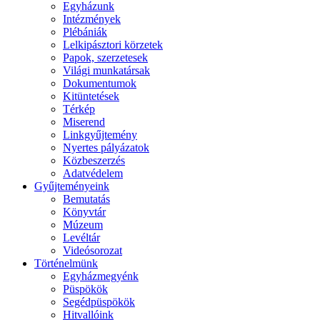
Egyházunk
Intézmények
Plébániák
Lelkipásztori körzetek
Papok, szerzetesek
Világi munkatársak
Dokumentumok
Kitüntetések
Térkép
Miserend
Linkgyűjtemény
Nyertes pályázatok
Közbeszerzés
Adatvédelem
Gyűjteményeink
Bemutatás
Könyvtár
Múzeum
Levéltár
Videósorozat
Történelmünk
Egyházmegyénk
Püspökök
Segédpüspökök
Hitvallóink