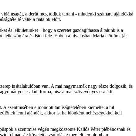
k vidámságát, a derűt meg tudjuk tartani - mindenki számára ajándékká
ágtétellé válik a fiatalok előtt.
t és lelkületünket – hogy a szeretet gazdagíthassa általunk is a
tteik számára és Isten felé. Ebben a hivatásban Mária előttünk jár
szerep is átalakulóban van. A mai nagymamák nagy része dolgozik, és
hagyományos családi forma, hisz a mai szövevényes családi
rt. A szentmisében elmondott tanúságtételében kiemelte: a hit
szülőnek lenni ajándék, akkor is, ha időnként nehézségekkel kell
 püspök a szentmise végén megköszönte Kallós Péter plébánosnak és
sztelő imádság követett a zsúfolásig megtelt templomban.