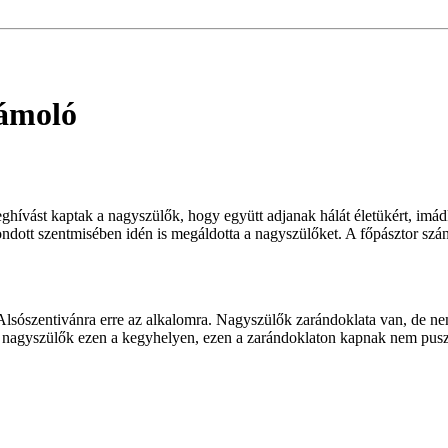
zámoló
hívást kaptak a nagyszülők, hogy együtt adjanak hálát életükért, imá
ott szentmisében idén is megáldotta a nagyszülőket. A főpásztor szánd
sószentivánra erre az alkalomra. Nagyszülők zarándoklata van, de nem 
a nagyszülők ezen a kegyhelyen, ezen a zarándoklaton kapnak nem pusz