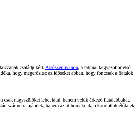
dkozzanak családjukért.
Alsószentivánon
, a fatimai kegyszobor első
éka, hogy megerősítse az időseket abban, hogy fontosak a fiatalok
csak nagyszülőket lehet látni, hanem velük érkező fiatalabbakat,
tán számukra ajándék, hanem az otthoniaknak, a körülöttük élőknek