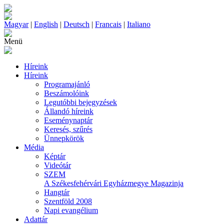
Magyar
|
English
|
Deutsch
|
Francais
|
Italiano
Menü
Híreink
Híreink
Programajánló
Beszámolóink
Legutóbbi bejegyzések
Állandó híreink
Eseménynaptár
Keresés, szűrés
Ünnepkörök
Média
Képtár
Videótár
SZEM
A Székesfehérvári Egyházmegye Magazinja
Hangtár
Szentföld 2008
Napi evangélium
Adattár