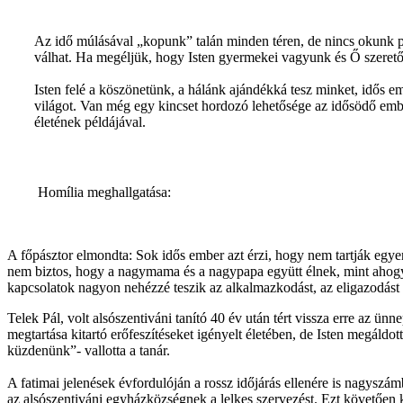
Az idő múlásával „kopunk” talán minden téren, de nincs okunk pa
válhat. Ha megéljük, hogy Isten gyermekei vagyunk és Ő szerető At
Isten felé a köszönetünk, a hálánk ajándékká tesz minket, idős 
világot. Van még egy kincset hordozó lehetősége az idősödő ember
életének példájával.
Homília meghallgatása:
A főpásztor elmondta: Sok idős ember azt érzi, hogy nem tartják egy
nem biztos, hogy a nagymama és a nagypapa együtt élnek, mint ahogy
kapcsolatok nagyon nehézzé teszik az alkalmazkodást, az eligazodást
Telek Pál, volt alsószentiváni tanító 40 év után tért vissza erre az ün
megtartása kitartó erőfeszítéseket igényelt életében, de Isten megáld
küzdenünk”- vallotta a tanár.
A fatimai jelenések évfordulóján a rossz időjárás ellenére is nagy
az alsószentiváni egyházközségnek a lelkes szervezést. Ezt követően 