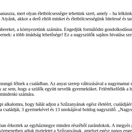
naszra, mert olyan életbölcsességre tehetünk szert, amely – ha lelkün
yánk, akkor a derű eltölt minket és életbölcsességünk hitelessé és tanús
embereket, a környezetünk számára. Engedjük formálódni gondolkodásunka
nek: a több imádság lehetősége! Ez a nagyszülők sajátos hivatása szere
enrangú félnek a családban. Az anyai szerep változásával a nagymamai 
 az sem, hogy a szülők együtt nevelik gyermeküket. Felértékelődik a 
 mindenki számára.
nepi alkalomra, hogy hálát adjon a Szűzanyának egész életéért, családjáé
otta családját, 3 gyermekével és 13 unokájával boldog nagyszülő. „Nagy
számban érkeztek az egyházmegye minden részéből zarándokok. A megyés
körmenetben adtak tiszteletet a Szűzanyának, amelyet egész napos enge