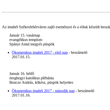
Az imahét Székesfehérváron zajló eseményei és a róluk készült besz
Január 15. vasárnap
evangélikus templom
Spányi Antal megyés püspök
Ökumenikus imahét 2017 - első nap
- beszámoló
2017.01.15.
Január 16. hétfő
öreghegyi katolikus plébánia
Bencze András, lelkész, püspök helyettes
Ökumenikus imahét 2017 - második nap
- beszámoló
2017.01.16.