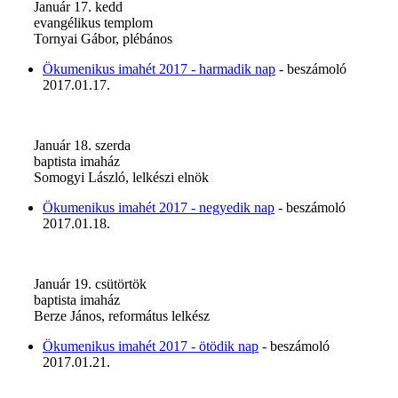
Január 17. kedd
evangélikus templom
Tornyai Gábor, plébános
Ökumenikus imahét 2017 - harmadik nap
- beszámoló
2017.01.17.
Január 18. szerda
baptista imaház
Somogyi László, lelkészi elnök
Ökumenikus imahét 2017 - negyedik nap
- beszámoló
2017.01.18.
Január 19. csütörtök
baptista imaház
Berze János, református lelkész
Ökumenikus imahét 2017 - ötödik nap
- beszámoló
2017.01.21.