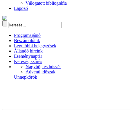
Válogatott bibliográfia
Lapozó
Programajánló
Beszámolóink
Legutóbbi bejegyzések
Állandó híreink
Eseménynaptár
Keresés, szűrés
Nagyböjt és húsvét
Adventi időszak
Ünnepkörök