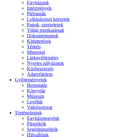
Egyházunk
Intézmények
Plébániák
Lelkipásztori körzetek
Papok, szerzetesek
Világi munkatársak
Dokumentumok
Kitüntetések
Térkép
Miserend
Linkgyűjtemény
Nyertes pályázatok
Közbeszerzés
Adatvédelem
Gyűjteményeink
Bemutatás
Könyvtár
Múzeum
Levéltár
Videósorozat
Történelmünk
Egyházmegyénk
Püspökök
Segédpüspökök
Hitvallóink