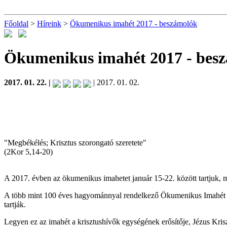
Főoldal
>
Híreink
>
Ökumenikus imahét 2017 - beszámolók
Ökumenikus imahét 2017 - bes
2017. 01. 22. |
| 2017. 01. 02.
"Megbékélés; Krisztus szorongató szeretete"
(2Kor 5,14-20)
A 2017. évben az ökumenikus imahetet január 15-22. között tartjuk,
A több mint 100 éves hagyománnyal rendelkező Ökumenikus Imahét r
tartják.
Legyen ez az imahét a krisztushívők egységének erősítője, Jézus Kriszt