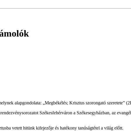
zámolók
 melynek alapgondolata: „Megbékélés; Krisztus szorongató szeretete” 
endezvénysorozatot Székesfehérváron a Székesegyházban, az evangéli
usba vetett hitünk kifejezője és hatékony tanúságtétel a világ előtt.