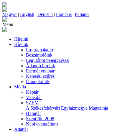
Magyar
|
English
|
Deutsch
|
Francais
|
Italiano
Menü
Híreink
Híreink
Programajánló
Beszámolóink
Legutóbbi bejegyzések
Állandó híreink
Eseménynaptár
Keresés, szűrés
Ünnepkörök
Média
Képtár
Videótár
SZEM
A Székesfehérvári Egyházmegye Magazinja
Hangtár
Szentföld 2008
Napi evangélium
Adattár