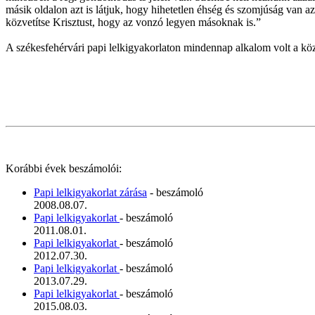
másik oldalon azt is látjuk, hogy hihetetlen éhség és szomjúság van az 
közvetítse Krisztust, hogy az vonzó legyen másoknak is.”
A székesfehérvári papi lelkigyakorlaton mindennap alkalom volt a köz
Korábbi évek beszámolói:
Papi lelkigyakorlat zárása
- beszámoló
2008.08.07.
Papi lelkigyakorlat
- beszámoló
2011.08.01.
Papi lelkigyakorlat
- beszámoló
2012.07.30.
Papi lelkigyakorlat
- beszámoló
2013.07.29.
Papi lelkigyakorlat
- beszámoló
2015.08.03.