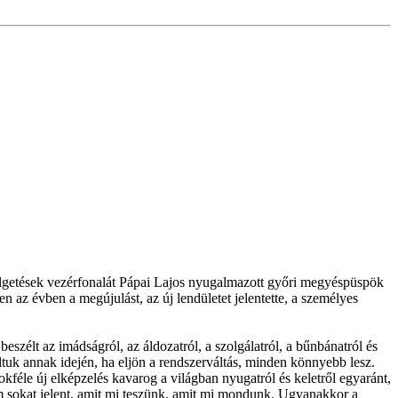
zélgetések vezérfonalát Pápai Lajos nyugalmazott győri megyéspüspök
en az évben a megújulást, az új lendületet jelentette, a személyes
beszélt az imádságról, az áldozatról, a szolgálatról, a bűnbánatról és
tuk annak idején, ha eljön a rendszerváltás, minden könnyebb lesz.
kféle új elképzelés kavarog a világban nyugatról és keletről egyaránt,
 sokat jelent, amit mi teszünk, amit mi mondunk. Ugyanakkor a