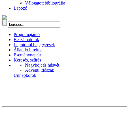
Válogatott bibliográfia
Lapozó
Programajánló
Beszámolóink
Legutóbbi bejegyzések
Állandó híreink
Eseménynaptár
Keresés, szűrés
Nagyböjt és húsvét
Adventi időszak
Ünnepkörök