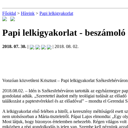
Főoldal
>
Híreink
>
Papi lelkigyakorlat
Papi lelkigyakorlat
- beszámoló
2018. 07. 30. |
| 2018. 08. 02.
Vonzóan közvetíteni Krisztust – Papi lelkigyakorlat Székesfehérváron
2018.08.02. – Idén is Székesfehérváron tartották az egyházmegye pap
gondolatai adták. „Szeretettel átadott mély teológiai tudását az előadó
találkozást a paptestvérekkel és az előadóval” – mondta el Gerendai S
A lelkigyakorlat első felében a hitről, a keresztény méltóságról esett s
nem utolsósorban a Mária-tiszteletről. Pápai Lajos elmondta: „Egy ol
Most látjuk, hogy bizonyos értelemben nehezebb. Régen világos volt a 
miközben a régi gondolkodás is jelen van. Szembe kell néznünk azza