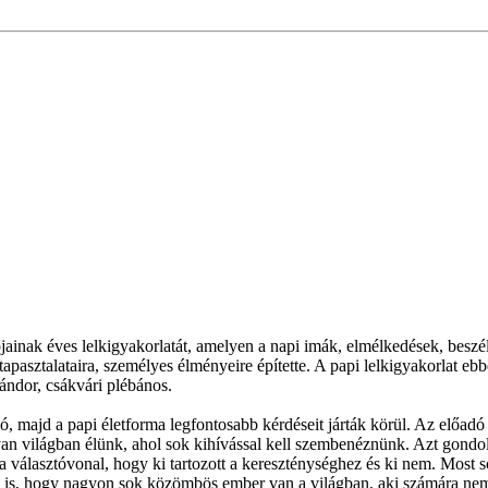
jainak éves lelkigyakorlatát, amelyen a napi imák, elmélkedések, bes
 tapasztalataira, személyes élményeire építette. A papi lelkigyakorlat ebb
ándor, csákvári plébános.
zó, majd a papi életforma legfontosabb kérdéseit járták körül. Az előadó 
yan világban élünk, ahol sok kihívással kell szembenéznünk. Azt gondol
választóvonal, hogy ki tartozott a kereszténységhez és ki nem. Most so
l is, hogy nagyon sok közömbös ember van a világban, aki számára nem