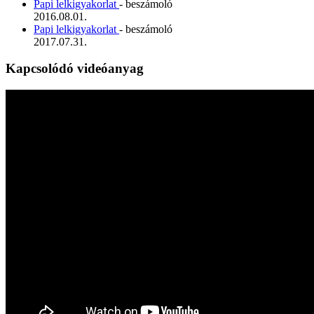
Papi lelkigyakorlat
- beszámoló
2016.08.01.
Papi lelkigyakorlat
- beszámoló
2017.07.31.
Kapcsolódó videóanyag