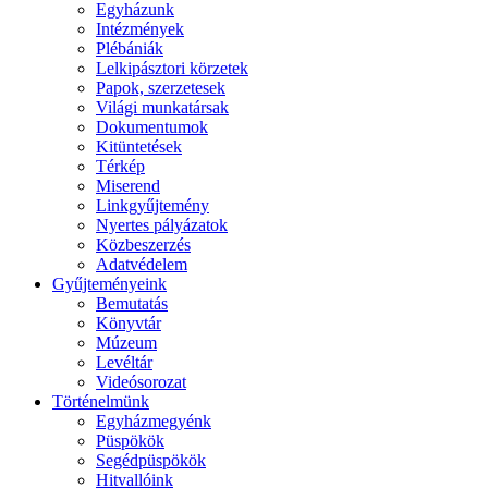
Egyházunk
Intézmények
Plébániák
Lelkipásztori körzetek
Papok, szerzetesek
Világi munkatársak
Dokumentumok
Kitüntetések
Térkép
Miserend
Linkgyűjtemény
Nyertes pályázatok
Közbeszerzés
Adatvédelem
Gyűjteményeink
Bemutatás
Könyvtár
Múzeum
Levéltár
Videósorozat
Történelmünk
Egyházmegyénk
Püspökök
Segédpüspökök
Hitvallóink