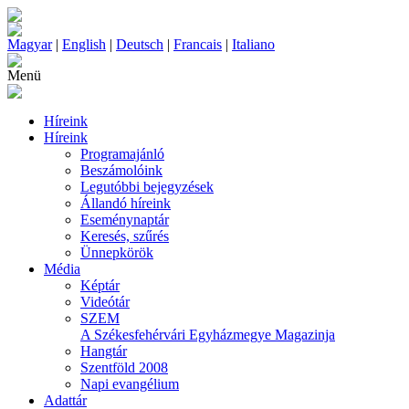
Magyar
|
English
|
Deutsch
|
Francais
|
Italiano
Menü
Híreink
Híreink
Programajánló
Beszámolóink
Legutóbbi bejegyzések
Állandó híreink
Eseménynaptár
Keresés, szűrés
Ünnepkörök
Média
Képtár
Videótár
SZEM
A Székesfehérvári Egyházmegye Magazinja
Hangtár
Szentföld 2008
Napi evangélium
Adattár