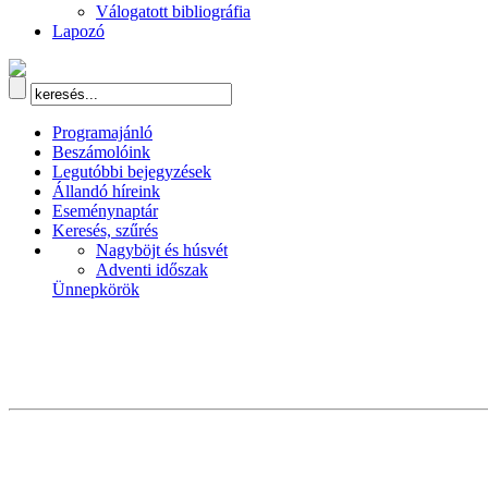
Válogatott bibliográfia
Lapozó
Programajánló
Beszámolóink
Legutóbbi bejegyzések
Állandó híreink
Eseménynaptár
Keresés, szűrés
Nagyböjt és húsvét
Adventi időszak
Ünnepkörök