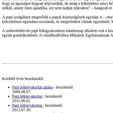
hogy az igazságot hogyan képviseljük, de amíg a lelkünkben nincs bék
nélkül, amely Isten ajándéka, ezt nem tudjuk teljesíteni” – hangzott el
A papi szolgálatot megerősíti a papok közösségének egysége is – emelte
kölcsönösen egymásra szorulnak, és megerősítést várnak egymástól. Mi
A székesfehérvári papi lelkigyakorlaton mindennap alkalom volt a köz
együtt gondolkodásért, és elmélkedésében Máriáról, Egyházunknak Anyj
Korábbi évek beszámolói:
Papi lelkigyakorlat zárása
- beszámoló
2008.08.07.
Papi lelkigyakorlat
- beszámoló
2011.08.01.
Papi lelkigyakorlat
- beszámoló
2012.07.30.