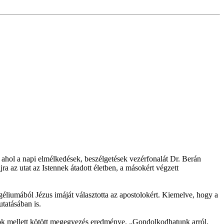
 ahol a napi elmélkedések, beszélgetések vezérfonalát Dr. Berán
ra az utat az Istennek átadott életben, a másokért végzett
géliumából Jézus imáját választotta az apostolokért. Kiemelve, hogy a
tatásában is.
lok mellett kötött megegyezés eredménye. „Gondolkodhatunk arról,