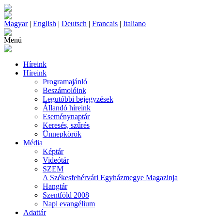
Magyar
|
English
|
Deutsch
|
Francais
|
Italiano
Menü
Híreink
Híreink
Programajánló
Beszámolóink
Legutóbbi bejegyzések
Állandó híreink
Eseménynaptár
Keresés, szűrés
Ünnepkörök
Média
Képtár
Videótár
SZEM
A Székesfehérvári Egyházmegye Magazinja
Hangtár
Szentföld 2008
Napi evangélium
Adattár