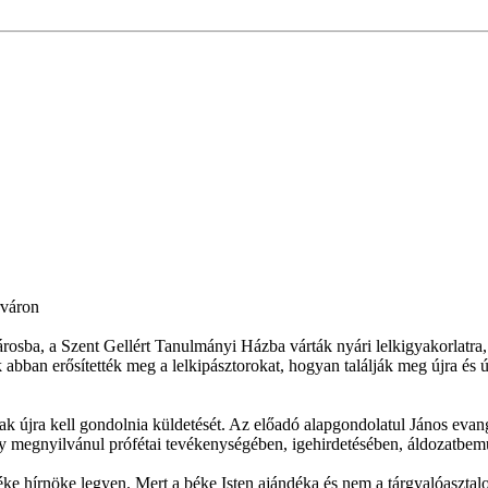
rváron
rosba, a Szent Gellért Tanulmányi Házba várták nyári lelkigyakorlatra,
abban erősítették meg a lelkipásztorokat, hogyan találják meg újra és új
nak újra kell gondolnia küldetését. Az előadó alapgondolatul János evan
ely megnyilvánul prófétai tevékenységében, igehirdetésében, áldozatbemu
éke hírnöke legyen. Mert a béke Isten ajándéka és nem a tárgyalóaszta