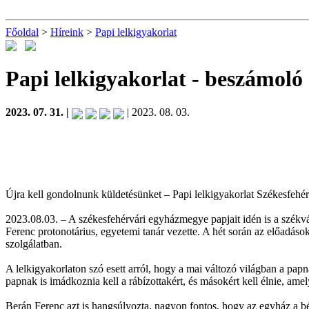
Főoldal
>
Híreink
>
Papi lelkigyakorlat
Papi lelkigyakorlat
- beszámoló
2023. 07. 31. |
| 2023. 08. 03.
Újra kell gondolnunk küldetésünket – Papi lelkigyakorlat Székesfehé
2023.08.03. – A székesfehérvári egyházmegye papjait idén is a székvá
Ferenc protonotárius, egyetemi tanár vezette. A hét során az előadások 
szolgálatban.
A lelkigyakorlaton szó esett arról, hogy a mai változó világban a pap
papnak is imádkoznia kell a rábízottakért, és másokért kell élnie, am
Berán Ferenc azt is hangsúlyozta, nagyon fontos, hogy az egyház a b