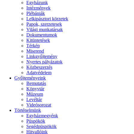
Egyházunk
Intézmények
Plébániák
Lelkipásztori körzetek
Papok, szerzetesek
Világi munkatársak
Dokumentumok
Kitüntetések
Térkép
Miserend
Linkgyűjtemény
Nyertes pályázatok
Közbeszerzés
Adatvédelem
Gyűjteményeink
Bemutatás
Könyvtár
Múzeum
Levéltár
Videósorozat
Történelmünk
Egyházmegyénk
Püspökök
Segédpüspökök
Hitvallóink