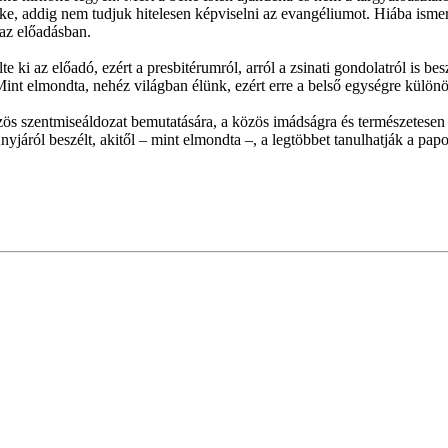
e, addig nem tudjuk hitelesen képviselni az evangéliumot. Hiába ismerj
 az előadásban.
 ki az előadó, ezért a presbitérumról, arról a zsinati gondolatról is b
nt elmondta, nehéz világban élünk, ezért erre a belső egységre különö
ös szentmiseáldozat bemutatására, a közös imádságra és természetesen a
áról beszélt, akitől – mint elmondta –, a legtöbbet tanulhatják a pap