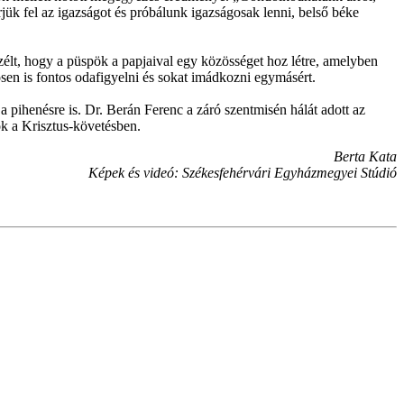
ük fel az igazságot és próbálunk igazságosak lenni, belső béke
eszélt, hogy a püspök a papjaival egy közösséget hoz létre, amelyben
sen is fontos odafigyelni és sokat imádkozni egymásért.
 pihenésre is. Dr. Berán Ferenc a záró szentmisén hálát adott az
ok a Krisztus-követésben.
Berta Kata
Képek és videó: Székesfehérvári Egyházmegyei Stúdió