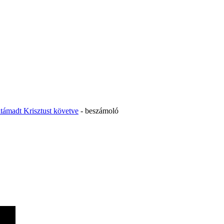
ltámadt Krisztust követve
- beszámoló