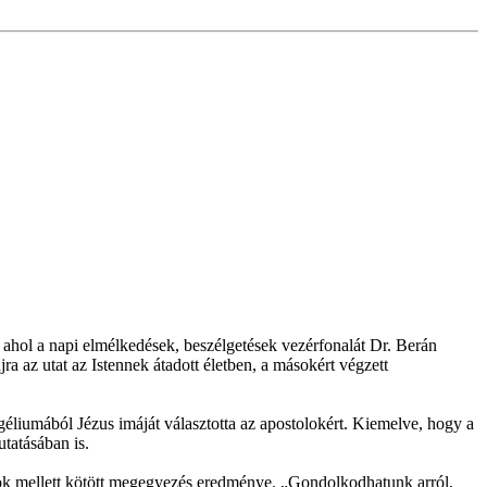
 ahol a napi elmélkedések, beszélgetések vezérfonalát Dr. Berán
ra az utat az Istennek átadott életben, a másokért végzett
géliumából Jézus imáját választotta az apostolokért. Kiemelve, hogy a
tatásában is.
lok mellett kötött megegyezés eredménye. „Gondolkodhatunk arról,