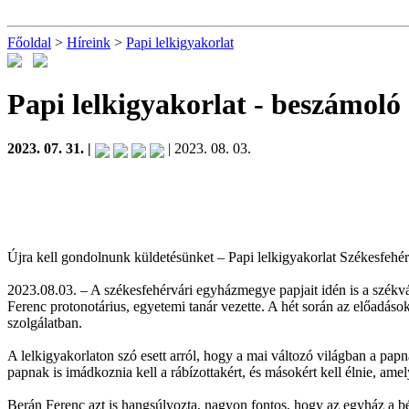
Főoldal
>
Híreink
>
Papi lelkigyakorlat
Papi lelkigyakorlat
- beszámoló
2023. 07. 31. |
| 2023. 08. 03.
Újra kell gondolnunk küldetésünket – Papi lelkigyakorlat Székesfehé
2023.08.03. – A székesfehérvári egyházmegye papjait idén is a székvá
Ferenc protonotárius, egyetemi tanár vezette. A hét során az előadások 
szolgálatban.
A lelkigyakorlaton szó esett arról, hogy a mai változó világban a pap
papnak is imádkoznia kell a rábízottakért, és másokért kell élnie, am
Berán Ferenc azt is hangsúlyozta, nagyon fontos, hogy az egyház a b