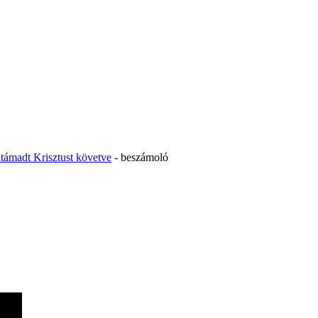
ltámadt Krisztust követve
- beszámoló