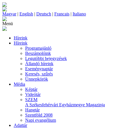
Magyar
|
English
|
Deutsch
|
Francais
|
Italiano
Menü
Híreink
Híreink
Programajánló
Beszámolóink
Legutóbbi bejegyzések
Állandó híreink
Eseménynaptár
Keresés, szűrés
Ünnepkörök
Média
Képtár
Videótár
SZEM
A Székesfehérvári Egyházmegye Magazinja
Hangtár
Szentföld 2008
Napi evangélium
Adattár