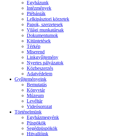
Egyházunk
Intézmények
Plébániák
Lelkipásztori körzetek
Papok, szerzetesek
Világi munkatársak
Dokumentumok
Kitüntetések
Térkép
Miserend
Linkgyűjtemény
Nyertes pályázatok
Közbeszerzés
Adatvédelem
Gyűjteményeink
Bemutatás
Könyvtár
Múzeum
Levéltár
Videósorozat
Történelmünk
Egyházmegyénk
Püspökök
Segédpüspökök
Hitvallóink