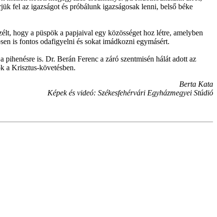
ük fel az igazságot és próbálunk igazságosak lenni, belső béke
eszélt, hogy a püspök a papjaival egy közösséget hoz létre, amelyben
sen is fontos odafigyelni és sokat imádkozni egymásért.
 pihenésre is. Dr. Berán Ferenc a záró szentmisén hálát adott az
ok a Krisztus-követésben.
Berta Kata
Képek és videó: Székesfehérvári Egyházmegyei Stúdió