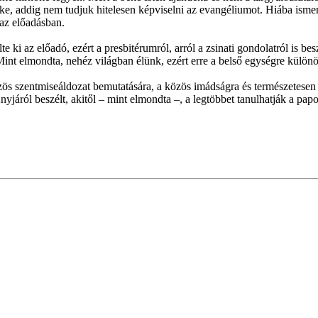
e, addig nem tudjuk hitelesen képviselni az evangéliumot. Hiába ismerj
 az előadásban.
 ki az előadó, ezért a presbitérumról, arról a zsinati gondolatról is b
nt elmondta, nehéz világban élünk, ezért erre a belső egységre különö
ös szentmiseáldozat bemutatására, a közös imádságra és természetesen a
áról beszélt, akitől – mint elmondta –, a legtöbbet tanulhatják a pap