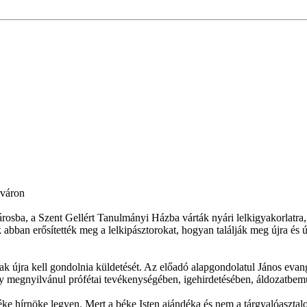
rváron
rosba, a Szent Gellért Tanulmányi Házba várták nyári lelkigyakorlatra,
abban erősítették meg a lelkipásztorokat, hogyan találják meg újra és új
nak újra kell gondolnia küldetését. Az előadó alapgondolatul János evan
ely megnyilvánul prófétai tevékenységében, igehirdetésében, áldozatbemu
éke hírnöke legyen. Mert a béke Isten ajándéka és nem a tárgyalóaszta