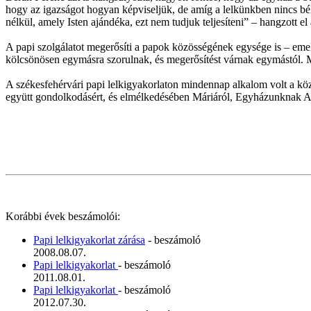
hogy az igazságot hogyan képviseljük, de amíg a lelkünkben nincs bék
nélkül, amely Isten ajándéka, ezt nem tudjuk teljesíteni” – hangzott el
A papi szolgálatot megerősíti a papok közösségének egysége is – emelte
kölcsönösen egymásra szorulnak, és megerősítést várnak egymástól. Mi
A székesfehérvári papi lelkigyakorlaton mindennap alkalom volt a köz
együtt gondolkodásért, és elmélkedésében Máriáról, Egyházunknak Anyj
Korábbi évek beszámolói:
Papi lelkigyakorlat zárása
- beszámoló
2008.08.07.
Papi lelkigyakorlat
- beszámoló
2011.08.01.
Papi lelkigyakorlat
- beszámoló
2012.07.30.