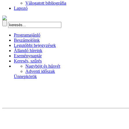
Válogatott bibliográfia
Lapozó
Programajánló
Beszámolóink
Legutóbbi bejegyzések
Állandó híreink
Eseménynaptár
Keresés, szűrés
Nagyböjt és húsvét
Adventi időszak
Ünnepkörök