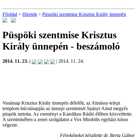
Főoldal
>
Híreink
>
Püspöki szentmise Krisztus Király ünnepén
Püspöki szentmise Krisztus
Király ünnepén
- beszámoló
2014. 11. 23. |
| 2014. 11. 24.
Vasárnap Krisztus Király ünnepén délelőtt, az Almássy-telepi
templom búcsúnapján az ünnepi szentmisét Spányi Antal megyés
püspök tartotta. Az eseményt a Katolikus Rádió élőben közvetítette.
A szentmisében a zenei szolgálatot a Vox Mirabilis egyházi kórus
végezte.
Fényképeket készítette dr. Berta Gábor