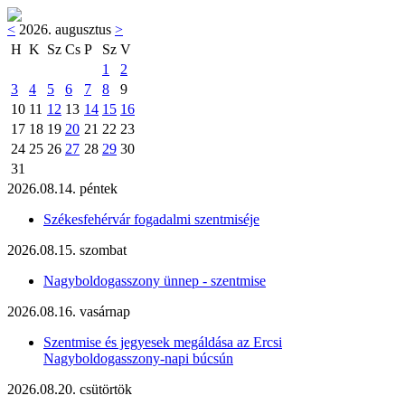
<
2026. augusztus
>
H
K
Sz
Cs
P
Sz
V
1
2
3
4
5
6
7
8
9
10
11
12
13
14
15
16
17
18
19
20
21
22
23
24
25
26
27
28
29
30
31
2026.08.14. péntek
Székesfehérvár fogadalmi szentmiséje
2026.08.15. szombat
Nagyboldogasszony ünnep - szentmise
2026.08.16. vasárnap
Szentmise és jegyesek megáldása az Ercsi
Nagyboldogasszony-napi búcsún
2026.08.20. csütörtök