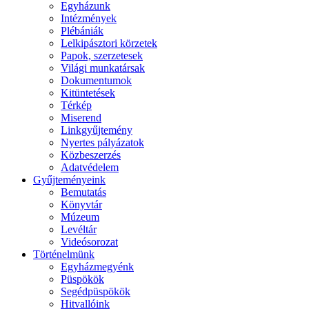
Egyházunk
Intézmények
Plébániák
Lelkipásztori körzetek
Papok, szerzetesek
Világi munkatársak
Dokumentumok
Kitüntetések
Térkép
Miserend
Linkgyűjtemény
Nyertes pályázatok
Közbeszerzés
Adatvédelem
Gyűjteményeink
Bemutatás
Könyvtár
Múzeum
Levéltár
Videósorozat
Történelmünk
Egyházmegyénk
Püspökök
Segédpüspökök
Hitvallóink