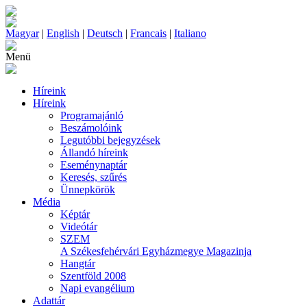
Magyar
|
English
|
Deutsch
|
Francais
|
Italiano
Menü
Híreink
Híreink
Programajánló
Beszámolóink
Legutóbbi bejegyzések
Állandó híreink
Eseménynaptár
Keresés, szűrés
Ünnepkörök
Média
Képtár
Videótár
SZEM
A Székesfehérvári Egyházmegye Magazinja
Hangtár
Szentföld 2008
Napi evangélium
Adattár