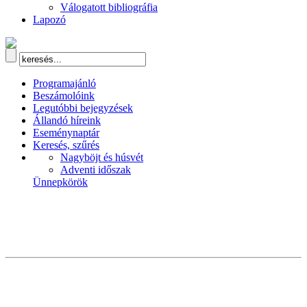
Válogatott bibliográfia
Lapozó
Programajánló
Beszámolóink
Legutóbbi bejegyzések
Állandó híreink
Eseménynaptár
Keresés, szűrés
Nagyböjt és húsvét
Adventi időszak
Ünnepkörök