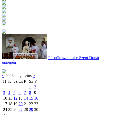
Püspöki szentmise Szent Donát
ünnepén
<
2026. augusztus
>
H
K
Sz
Cs
P
Sz
V
1
2
3
4
5
6
7
8
9
10
11
12
13
14
15
16
17
18
19
20
21
22
23
24
25
26
27
28
29
30