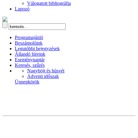
Válogatott bibliográfia
Lapozó
Programajánló
Beszámolóink
Legutóbbi bejegyzések
Állandó híreink
Eseménynaptár
Keresés, szűrés
Nagyböjt és húsvét
Adventi időszak
Ünnepkörök