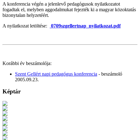
A konferencia végén a jelenlevő pedagógusok nyilatkozatot
fogadtak el, melyben aggodalmukat fejezték ki a magyar közoktatás
bizonytalan helyzetéért.
A nyilatkozat letöltése:
0709szgellertnap_nyilatkozat.pdf
Korábbi év beszámolója:
Szent Gellért napi pedagógus konferencia
- beszámoló
2005.09.23.
Képtár