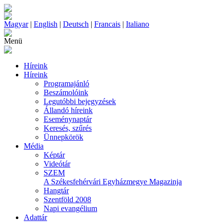
Magyar
|
English
|
Deutsch
|
Francais
|
Italiano
Menü
Híreink
Híreink
Programajánló
Beszámolóink
Legutóbbi bejegyzések
Állandó híreink
Eseménynaptár
Keresés, szűrés
Ünnepkörök
Média
Képtár
Videótár
SZEM
A Székesfehérvári Egyházmegye Magazinja
Hangtár
Szentföld 2008
Napi evangélium
Adattár