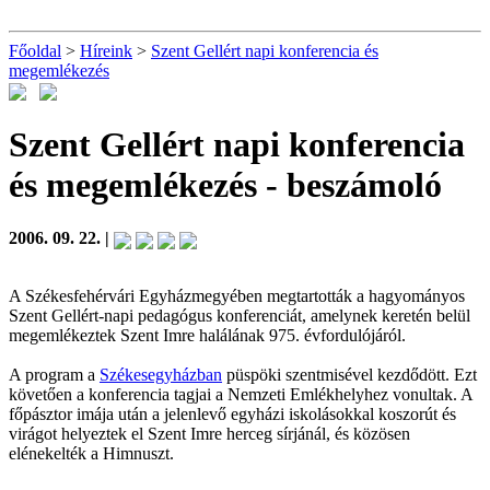
Főoldal
>
Híreink
>
Szent Gellért napi konferencia és
megemlékezés
Szent Gellért napi konferencia
és megemlékezés
- beszámoló
2006. 09. 22. |
A Székesfehérvári Egyházmegyében megtartották a hagyományos
Szent Gellért-napi pedagógus konferenciát, amelynek keretén belül
megemlékeztek Szent Imre halálának 975. évfordulójáról.
A program a
Székesegyházban
püspöki szentmisével kezdődött. Ezt
követően a konferencia tagjai a Nemzeti Emlékhelyhez vonultak. A
főpásztor imája után a jelenlevő egyházi iskolásokkal koszorút és
virágot helyeztek el Szent Imre herceg sírjánál, és közösen
elénekelték a Himnuszt.