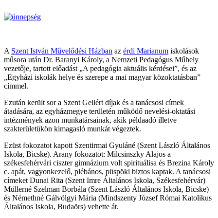
A
Szent István Művelődési Házban
az
érdi Marianum
iskolások
műsora után Dr. Baranyi Károly, a Nemzeti Pedagógus Műhely
vezetője, tartott előadást „A pedagógia aktuális kérdései”, és az
„Egyházi iskolák helye és szerepe a mai magyar közoktatásban”
címmel.
Ezután került sor a Szent Gellért díjak és a tanácsosi címek
átadására, az egyházmegye területén működő nevelési-oktatási
intézmények azon munkatársainak, akik példaadó illetve
szakterületükön kimagasló munkát végeztek.
Ezüst fokozatot kapott Szentirmai Gyuláné (Szent László Általános
Iskola, Bicske). Arany fokozatot: Milcsinszky Alajos a
székesfehérvári ciszter gimnázium volt spirituálisa és Brezina Károly
c. apát, vagyonkezelő, plébános, püspöki biztos kaptak. A tanácsosi
címeket Dunai Rita (Szent Imre Általános Iskola, Székesfehérvár)
Müllerné Szelman Borbála (Szent László Általános Iskola, Bicske)
és Némethné Gálvölgyi Mária (Mindszenty József Római Katolikus
Általános Iskola, Budaörs) vehette át.