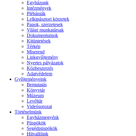
Egyházunk
Intézmények
Plébániák
Lelkipásztori körzetek
Papok, szerzetesek
Világi munkatársak
Dokumentumok
Kitüntetések
Térkép
Miserend
Linkgyűjtemény
Nyertes pályázatok
Közbeszerzés
Adatvédelem
Gyűjteményeink
Bemutatás
Könyvtár
Múzeum
Levéltár
Videósorozat
Történelmünk
Egyházmegyénk
Püspökök
Segédpüspökök
Hitvallóink