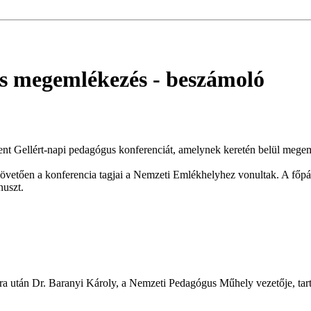
és megemlékezés
- beszámoló
 Gellért-napi pedagógus konferenciát, amelynek keretén belül megeml
övetően a konferencia tagjai a Nemzeti Emlékhelyhez vonultak. A főpász
nuszt.
a után Dr. Baranyi Károly, a Nemzeti Pedagógus Műhely vezetője, tarto