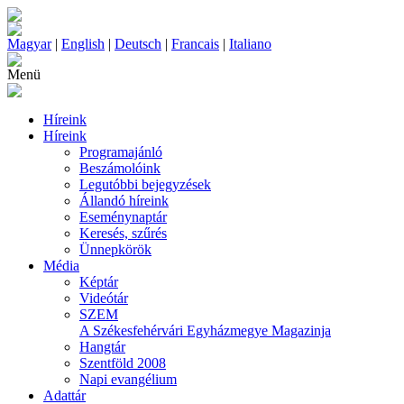
Magyar
|
English
|
Deutsch
|
Francais
|
Italiano
Menü
Híreink
Híreink
Programajánló
Beszámolóink
Legutóbbi bejegyzések
Állandó híreink
Eseménynaptár
Keresés, szűrés
Ünnepkörök
Média
Képtár
Videótár
SZEM
A Székesfehérvári Egyházmegye Magazinja
Hangtár
Szentföld 2008
Napi evangélium
Adattár