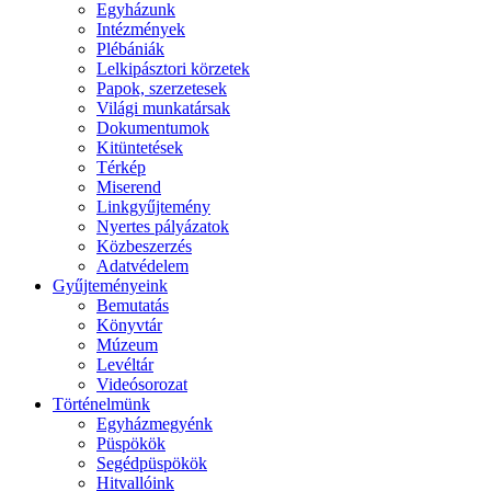
Egyházunk
Intézmények
Plébániák
Lelkipásztori körzetek
Papok, szerzetesek
Világi munkatársak
Dokumentumok
Kitüntetések
Térkép
Miserend
Linkgyűjtemény
Nyertes pályázatok
Közbeszerzés
Adatvédelem
Gyűjteményeink
Bemutatás
Könyvtár
Múzeum
Levéltár
Videósorozat
Történelmünk
Egyházmegyénk
Püspökök
Segédpüspökök
Hitvallóink