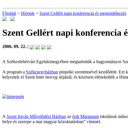
Főoldal
>
Híreink
>
Szent Gellért napi konferencia és megemlékezés
Szent Gellért napi konferencia 
2006. 09. 22. |
A Székesfehérvári Egyházmegyében megtartották a hagyományos Szent
A program a
Székesegyházban
püspöki szentmisével kezdődött. Ezt k
helyeztek el Szent Imre herceg sírjánál, és közösen elénekelték a Him
A
Szent István Művelődési Házban
az
érdi Marianum
iskolások műsor
helye és szerepe a mai magyar közoktatásban” címmel.