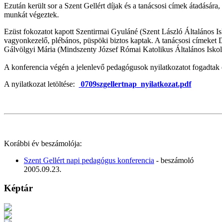
Ezután került sor a Szent Gellért díjak és a tanácsosi címek átadásá
munkát végeztek.
Ezüst fokozatot kapott Szentirmai Gyuláné (Szent László Általános Isk
vagyonkezelő, plébános, püspöki biztos kaptak. A tanácsosi címeket 
Gálvölgyi Mária (Mindszenty József Római Katolikus Általános Iskola
A konferencia végén a jelenlevő pedagógusok nyilatkozatot fogadtak 
A nyilatkozat letöltése:
0709szgellertnap_nyilatkozat.pdf
Korábbi év beszámolója:
Szent Gellért napi pedagógus konferencia
- beszámoló
2005.09.23.
Képtár