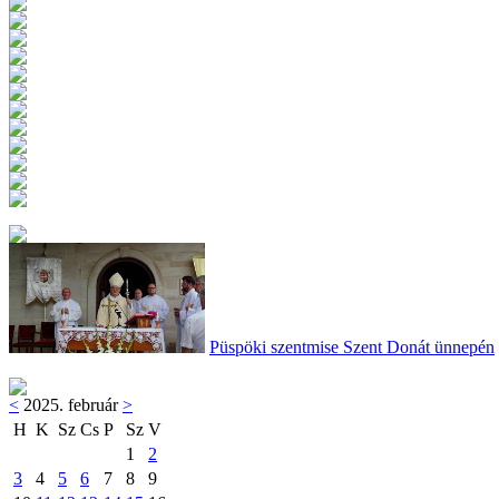
Püspöki szentmise Szent Donát ünnepén
<
2025. február
>
H
K
Sz
Cs
P
Sz
V
1
2
3
4
5
6
7
8
9