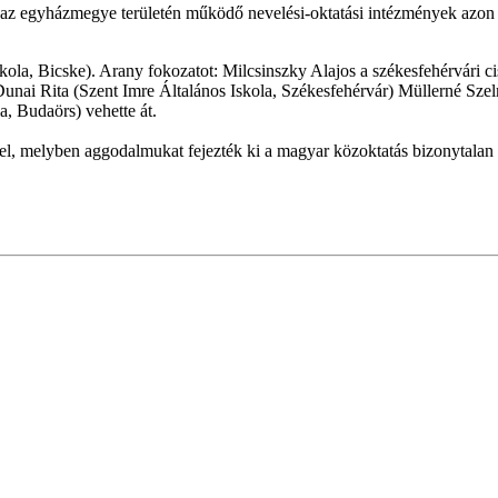
ra, az egyházmegye területén működő nevelési-oktatási intézmények azon
ola, Bicske). Arany fokozatot: Milcsinszky Alajos a székesfehérvári cis
Dunai Rita (Szent Imre Általános Iskola, Székesfehérvár) Müllerné Sze
, Budaörs) vehette át.
el, melyben aggodalmukat fejezték ki a magyar közoktatás bizonytalan 