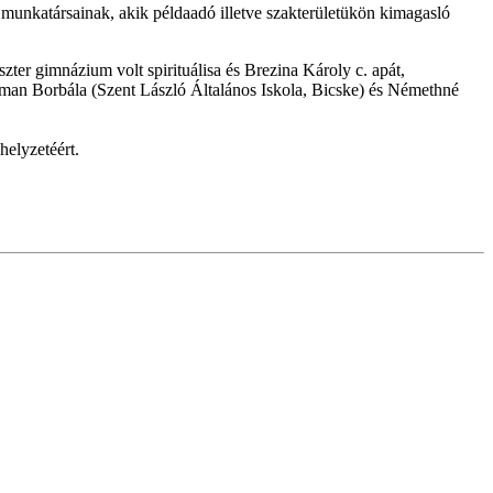
 munkatársainak, akik példaadó illetve szakterületükön kimagasló
zter gimnázium volt spirituálisa és Brezina Károly c. apát,
lman Borbála (Szent László Általános Iskola, Bicske) és Némethné
helyzetéért.