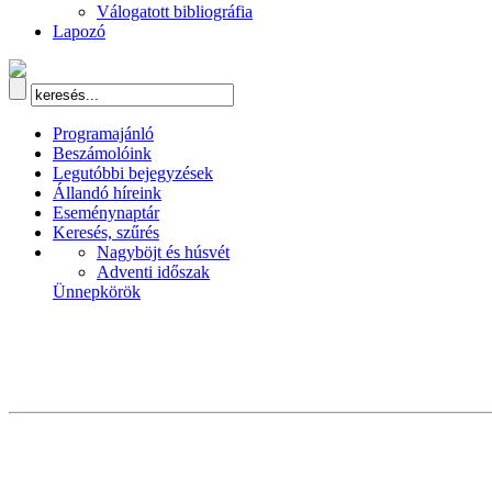
Válogatott bibliográfia
Lapozó
Programajánló
Beszámolóink
Legutóbbi bejegyzések
Állandó híreink
Eseménynaptár
Keresés, szűrés
Nagyböjt és húsvét
Adventi időszak
Ünnepkörök