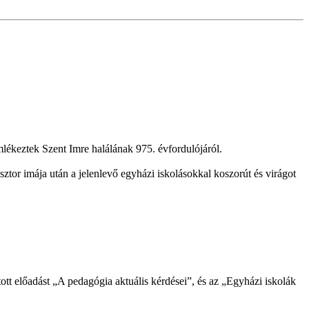
ékeztek Szent Imre halálának 975. évfordulójáról.
tor imája után a jelenlevő egyházi iskolásokkal koszorút és virágot
tt előadást „A pedagógia aktuális kérdései”, és az „Egyházi iskolák