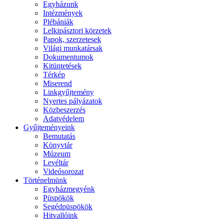
Egyházunk
Intézmények
Plébániák
Lelkipásztori körzetek
Papok, szerzetesek
Világi munkatársak
Dokumentumok
Kitüntetések
Térkép
Miserend
Linkgyűjtemény
Nyertes pályázatok
Közbeszerzés
Adatvédelem
Gyűjteményeink
Bemutatás
Könyvtár
Múzeum
Levéltár
Videósorozat
Történelmünk
Egyházmegyénk
Püspökök
Segédpüspökök
Hitvallóink