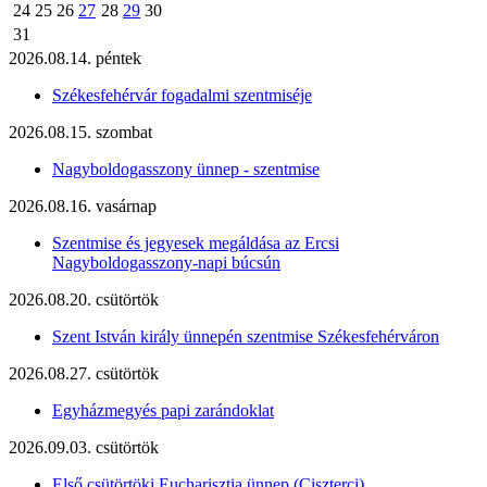
24
25
26
27
28
29
30
31
2026.08.14. péntek
Székesfehérvár fogadalmi szentmiséje
2026.08.15. szombat
Nagyboldogasszony ünnep - szentmise
2026.08.16. vasárnap
Szentmise és jegyesek megáldása az Ercsi
Nagyboldogasszony-napi búcsún
2026.08.20. csütörtök
Szent István király ünnepén szentmise Székesfehérváron
2026.08.27. csütörtök
Egyházmegyés papi zarándoklat
2026.09.03. csütörtök
Első csütörtöki Eucharisztia ünnep (Ciszterci)