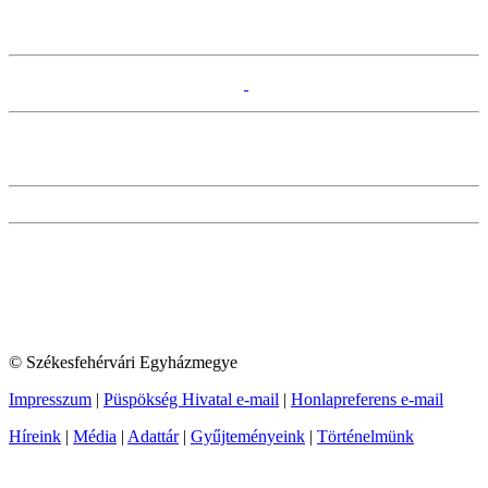
© Székesfehérvári Egyházmegye
Impresszum
|
Püspökség Hivatal e-mail
|
Honlapreferens e-mail
Híreink
|
Média
|
Adattár
|
Gyűjteményeink
|
Történelmünk