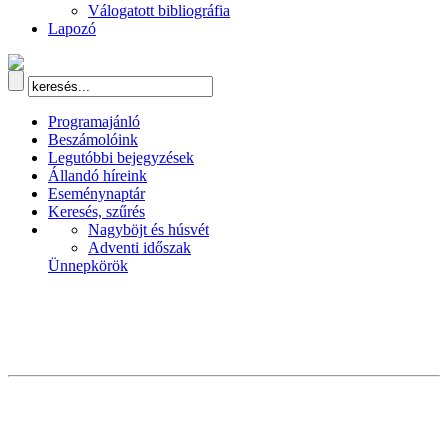
Válogatott bibliográfia
Lapozó
Programajánló
Beszámolóink
Legutóbbi bejegyzések
Állandó híreink
Eseménynaptár
Keresés, szűrés
Nagyböjt és húsvét
Adventi időszak
Ünnepkörök