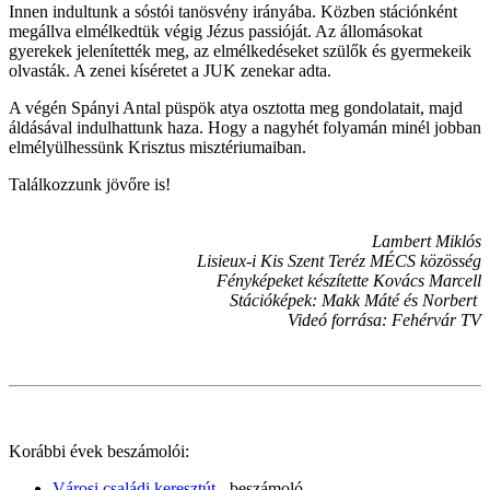
Innen indultunk a sóstói tanösvény irányába. Közben stációnként
megállva elmélkedtük végig Jézus passióját. Az állomásokat
gyerekek jelenítették meg, az elmélkedéseket szülők és gyermekeik
olvasták. A zenei kíséretet a JUK zenekar adta.
A végén Spányi Antal püspök atya osztotta meg gondolatait, majd
áldásával indulhattunk haza. Hogy a nagyhét folyamán minél jobban
elmélyülhessünk Krisztus misztériumaiban.
Találkozzunk jövőre is!
Lambert Miklós
Lisieux-i Kis Szent Teréz MÉCS közösség
Fényképeket készítette Kovács Marcell
Stációképek: Makk Máté és Norbert
Videó forrása: Fehérvár TV
Korábbi évek beszámolói:
Városi családi keresztút
- beszámoló