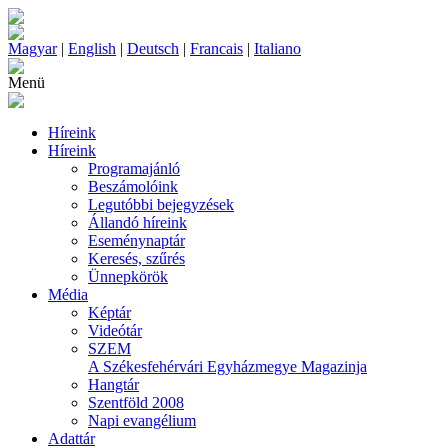
Magyar
|
English
|
Deutsch
|
Francais
|
Italiano
Menü
Híreink
Híreink
Programajánló
Beszámolóink
Legutóbbi bejegyzések
Állandó híreink
Eseménynaptár
Keresés, szűrés
Ünnepkörök
Média
Képtár
Videótár
SZEM
A Székesfehérvári Egyházmegye Magazinja
Hangtár
Szentföld 2008
Napi evangélium
Adattár