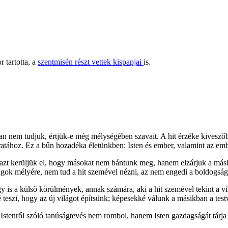
 tartotta, a
szentmisén részt vettek kispapjai
is.
ban nem tudjuk, értjük-e még mélységében szavait. A hit érzéke kivesző
ratához. Ez a bűn hozadéka életünkben: Isten és ember, valamint az em
azt kerüljük el, hogy másokat nem bántunk meg, hanem elzárjuk a másik
olgok mélyére, nem tud a hit szemével nézni, az nem engedi a boldogságot
y is a külső körülmények, annak számára, aki a hit szemével tekint a vil
ővé teszi, hogy az új világot építsünk; képesekké válunk a másikban a tes
stenről szóló tanúságtevés nem rombol, hanem Isten gazdagságát tárja 