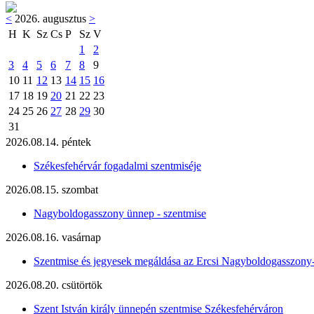
<
2026. augusztus
>
H
K
Sz
Cs
P
Sz
V
1
2
3
4
5
6
7
8
9
10
11
12
13
14
15
16
17
18
19
20
21
22
23
24
25
26
27
28
29
30
31
2026.08.14. péntek
Székesfehérvár fogadalmi szentmiséje
2026.08.15. szombat
Nagyboldogasszony ünnep - szentmise
2026.08.16. vasárnap
Szentmise és jegyesek megáldása az Ercsi Nagyboldogasszony
2026.08.20. csütörtök
Szent István király ünnepén szentmise Székesfehérváron