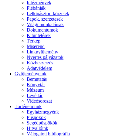
Intézmények
Plébániák
Lelkipásztori körzetek
Papok, szerzetesek
Világi munkatársak
Dokumentumok
Kitüntetések
Térkép
Miserend
Linkgyűjtemény
Nyertes pályázatok
Közbeszerzés
Adatvédelem
Gyűjteményeink
Bemutatás
Könyvtár
Múzeum
Levéltár
Videósorozat
Történelmünk
Egyházmegyénk
Püspökök
Segédpüspökök
Hitvallóink
Válogatott bibliográfia