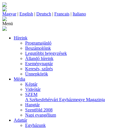
Magyar
|
English
|
Deutsch
|
Francais
|
Italiano
Menü
Híreink
Programajánló
Beszámolóink
Legutóbbi bejegyzések
Állandó híreink
Eseménynaptár
Keresés, szűrés
Ünnepkörök
Média
Képtár
Videótár
SZEM
A Székesfehérvári Egyházmegye Magazinja
Hangtár
Szentföld 2008
Napi evangélium
Adattár
Egyházunk