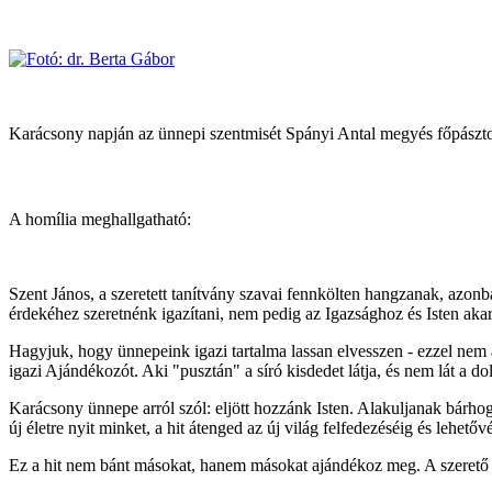
Karácsony napján az ünnepi szentmisét Spányi Antal megyés főpásztor
A homília meghallgatható:
Szent János, a szeretett tanítvány szavai fennkölten hangzanak, azon
érdekéhez szeretnénk igazítani, nem pedig az Igazsághoz és Isten aka
Hagyjuk, hogy ünnepeink igazi tartalma lassan elvesszen - ezzel nem 
igazi Ajándékozót. Aki "pusztán" a síró kisdedet látja, és nem lát a d
Karácsony ünnepe arról szól: eljött hozzánk Isten. Alakuljanak bárhog
új életre nyit minket, a hit átenged az új világ felfedezéséig és lehet
Ez a hit nem bánt másokat, hanem másokat ajándékoz meg. A szerető I