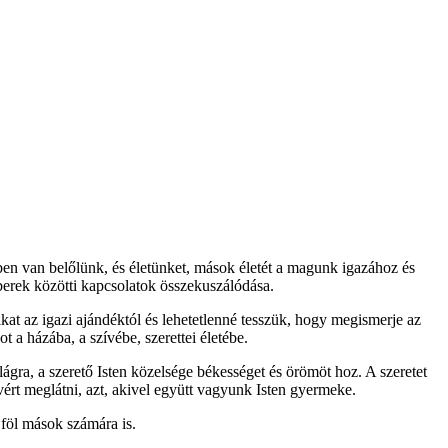
ben van belőlünk, és életünket, mások életét a magunk igazához és
berek közötti kapcsolatok összekuszálódása.
at az igazi ajándéktól és lehetetlenné tesszük, hogy megismerje az
 a házába, a szívébe, szerettei életébe.
ágra, a szerető Isten közelsége békességet és örömöt hoz. A szeretet
tvért meglátni, azt, akivel együtt vagyunk Isten gyermeke.
föl mások számára is.