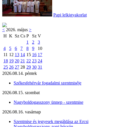
Papi lelkigyakorlat
<
2026. május
>
H
K
Sz
Cs
P
Sz
V
1
2
3
4
5
6
7
8
9
10
11
12
13
14
15
16
17
18
19
20
21
22
23
24
25
26
27
28
29
30
31
2026.08.14. péntek
Székesfehérvár fogadalmi szentmiséje
2026.08.15. szombat
Nagyboldogasszony ünnep - szentmise
2026.08.16. vasárnap
Szentmise és jegyesek megáldása az Ercsi
Nagyboldogasszony-napi búcsún