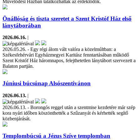
Művelődési Házban találkozhattak az érdeklődők.
Önállóság és tiszta szeretet a Szent Kristóf Ház első
lánytáborában
2026.06.16.
|
2026.05.26. - Egy régi álom vált valóra a közelmúltban: a
Székesfehérvári Egyházmegyei Karitász fenntartásában működő
Szent Kristóf Ház háromnapos, felejthetetlen lánytábort szervezett a
Balaton partján.
Júniusi búcsúnap Alsószentivánon
2026.06.13.
|
2026.06.13. - Borongós reggel után a szentmise kezdetére már szép
kora nyári időben köszönthették a Szűzanyát és kérhették segítő
közbenjárását.
Templombúcsú a Jézus Szíve templomban