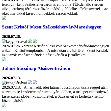
téren 27.-ként Székesfehérváron is elindult a TÉRdenálló (térden
állva, tereken) férfi rózsafüzér imádság, 20 lelkes férfitestvérrel, s az
őket imájukkal kisérő hölgyekkel, asszonyokkal.
Szent Kristóf búcsú Székesfehérvár-Maroshegyen
2026.07.26.
|
2026.07.26. - Szent Kristóf búcsú volt Székesfehérvár-Maroshegyen
a Szent Kristóf templomban. A mise után a vásártéren Szent Kristóf,
az utazók védőszentjének áldását kérték a járművekre.
Júliusi búcsúnap Alsószentivánon
2026.07.13.
|
2026.07.13. - A harmadik idei fatimai búcsúnapon tiszta reggel után
a szentmise kezdetére már szép nyári időben, a meleget ellensúlyozó
kissé szeles időben köszönthették a Szűzanyát és kérhették segítő
közbenjárását.