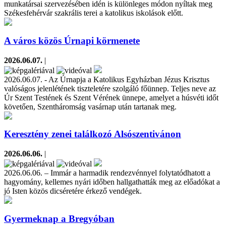
munkatársai szervezésében idén is különleges módon nyíltak meg
Székesfehérvár szakrális terei a katolikus iskolások előtt.
A város közös Úrnapi körmenete
2026.06.07.
|
2026.06.07. - Az Úrnapja a Katolikus Egyházban Jézus Krisztus
valóságos jelenlétének tiszteletére szolgáló főünnep. Teljes neve az
Úr Szent Testének és Szent Vérének ünnepe, amelyet a húsvéti időt
követően, Szentháromság vasárnap után tartanak meg.
Keresztény zenei találkozó Alsószentivánon
2026.06.06.
|
2026.06.06. – Immár a harmadik rendezvénnyel folytatódhatott a
hagyomány, kellemes nyári időben hallgathatták meg az előadókat a
jó Isten közös dicséretére érkező vendégek.
Gyermeknap a Bregyóban