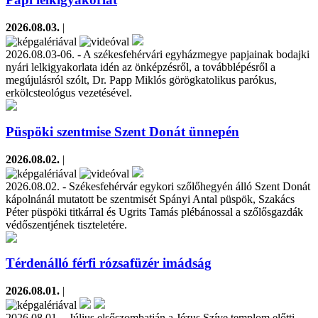
2026.08.03.
|
2026.08.03-06. - A székesfehérvári egyházmegye papjainak bodajki
nyári lelkigyakorlata idén az önképzésről, a továbblépésről a
megújulásról szólt, Dr. Papp Miklós görögkatolikus parókus,
erkölcsteológus vezetésével.
Püspöki szentmise Szent Donát ünnepén
2026.08.02.
|
2026.08.02. - Székesfehérvár egykori szőlőhegyén álló Szent Donát
kápolnánál mutatott be szentmisét Spányi Antal püspök, Szakács
Péter püspöki titkárral és Ugrits Tamás plébánossal a szőlősgazdák
védőszentjének tiszteletére.
Térdenálló férfi rózsafüzér imádság
2026.08.01.
|
2026.08.01. - Július elsőszombatján a Jézus Szíve templom előtti