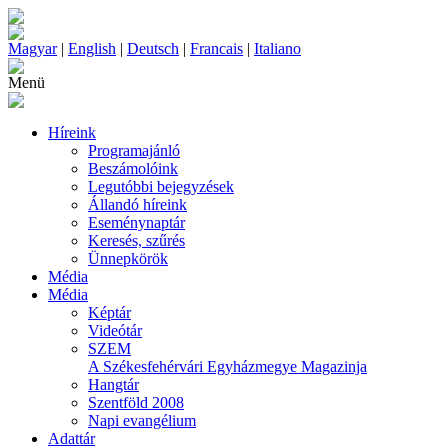
Magyar
|
English
|
Deutsch
|
Francais
|
Italiano
Menü
Híreink
Programajánló
Beszámolóink
Legutóbbi bejegyzések
Állandó híreink
Eseménynaptár
Keresés, szűrés
Ünnepkörök
Média
Média
Képtár
Videótár
SZEM
A Székesfehérvári Egyházmegye Magazinja
Hangtár
Szentföld 2008
Napi evangélium
Adattár