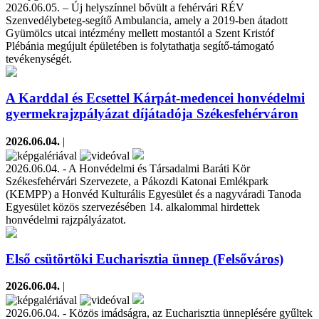
2026.06.05. – Új helyszínnel bővült a fehérvári RÉV
Szenvedélybeteg-segítő Ambulancia, amely a 2019-ben átadott
Gyümölcs utcai intézmény mellett mostantól a Szent Kristóf
Plébánia megújult épületében is folytathatja segítő-támogató
tevékenységét.
A Karddal és Ecsettel Kárpát-medencei honvédelmi
gyermekrajzpályázat díjátadója Székesfehérváron
2026.06.04.
|
2026.06.04. - A Honvédelmi és Társadalmi Baráti Kör
Székesfehérvári Szervezete, a Pákozdi Katonai Emlékpark
(KEMPP) a Honvéd Kulturális Egyesület és a nagyváradi Tanoda
Egyesület közös szervezésében 14. alkalommal hirdettek
honvédelmi rajzpályázatot.
Első csütörtöki Eucharisztia ünnep (Felsőváros)
2026.06.04.
|
2026.06.04. - Közös imádságra, az Eucharisztia ünneplésére gyűltek