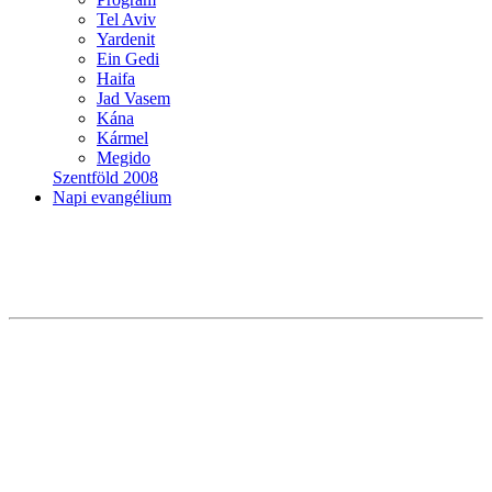
Tel Aviv
Yardenit
Ein Gedi
Haifa
Jad Vasem
Kána
Kármel
Megido
Szentföld 2008
Napi evangélium