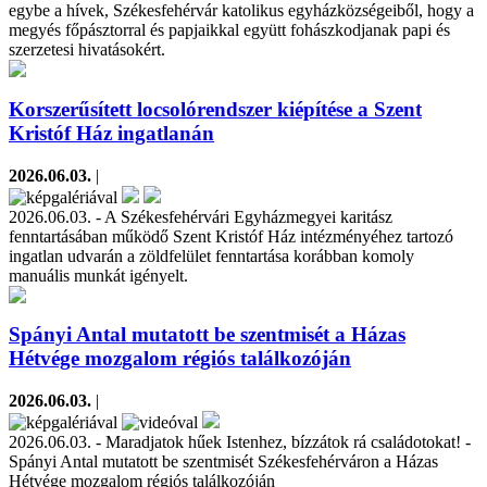
egybe a hívek, Székesfehérvár katolikus egyházközségeiből, hogy a
megyés főpásztorral és papjaikkal együtt fohászkodjanak papi és
szerzetesi hivatásokért.
Korszerűsített locsolórendszer kiépítése a Szent
Kristóf Ház ingatlanán
2026.06.03.
|
2026.06.03. - A Székesfehérvári Egyházmegyei karitász
fenntartásában működő Szent Kristóf Ház intézményéhez tartozó
ingatlan udvarán a zöldfelület fenntartása korábban komoly
manuális munkát igényelt.
Spányi Antal mutatott be szentmisét a Házas
Hétvége mozgalom régiós találkozóján
2026.06.03.
|
2026.06.03. - Maradjatok hűek Istenhez, bízzátok rá családotokat! -
Spányi Antal mutatott be szentmisét Székesfehérváron a Házas
Hétvége mozgalom régiós találkozóján