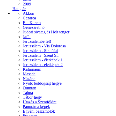
2009
Hangtár
Akkon
Cezarea
Ein Karem
Genezáreti tó
Judeai sivatag és Holt tenger
Jaffa
Jeruzsálembe fel!
Jeruzsálem - Via Dolorosa
Jeruzsálem - Siratófal
Jeruzsálem - Szent Sír
Jeruzsálem - életképek 1
Jeruzsálem - életképek 2
Kafarnaum
Masada
Názáret
Nyolc boldogság hegye
Qumran
Tabga
Tábor-hegy
Utazás a Szentföldre
Panoráma képek
Egyéni beszámolók
Program