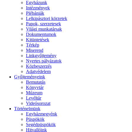
Egyházunk
Intézmények
Plébániák
Lelkipásztori körzetek
Papok, szerzetesek
Világi munkatársak
Dokumentumok
Kitüntetések
Térkép
Miserend
Linkgyűjtemény
Nyertes pályázatok
Közbeszerzés
Adatvédelem
Gyűjteményeink
Bemutatás
Könyvtár
Múzeum
Levéltár
Videósorozat
Történelmünk
Egyházmegyénk
Püspökök
Segédpüspökök
Hitvallóink