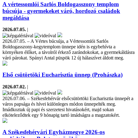
A vértessomlói Sarlós Boldogasszony templom
búcsúja - gyermekeket váró, hordozó családok
megáldása
2026.07.05.
|
2026.07.05. – A Vértes búcsúja, a Vértessomlói Sarlós
Boldogasszony-kegytemplom ünnepe idén is egybehívta a
környéken élőket, a távolról érkező zarándokokat, a gyermekáldásra
váró párokat. Spányi Antal püspök 12 új hálaszívet áldott meg.
Első csütörtöki Eucharisztia ünnep (Prohászka)
2026.07.02.
|
2026.07.06. – Székesfehérvár elsőcsütörtöki Eucharisztia ünnepét a
város papsága és hívei különleges módon ünnepelték meg.
Imádkoztak új papi és szerzetesi hivatásokért, majd sokan
elköteleződtek egy 9 hónapig tartó imádságra a magzatokért.
A Székesfehérvári Egyházmegye 2026-os