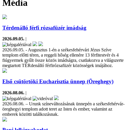
Média
Térdenálló férfi rózsafüzér imádság
2026.09.05.
|
2026.09.05. - Augusztus 1-én a székesfehérvári Jézus Szíve
templom előtti téren, a reggeli hőség ellenére 13 férfitestvér és 4
fiúgyermek gyűlt össze közös imádságra, csatlakozva a világszerte
megtartott TÉRdenálló férfirózsafüzér közösségek imájához.
Első csütörtöki Eucharisztia ünnep (Öreghegy)
2026.08.06.
|
2026.08.06. – Urunk színeváltozásának ünnepén a székesfehérvár-
öreghegyi templom adott teret az Isten és ember, valamint az
emberek közötti találkozásnak.
Papi lelkigyakorlat