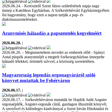
2026.06.24. - Keresztelő Szent János születésének napja nagy
ünnep a Katolikus Egyházban. A Székesfehérvári Egyházmegyében
ősi hagyomány, hogy ezen a napon tartják a pap- és
diakónusszenteléseket.
Aranymisés hálaadás a papszentelés kegyelméért
2026.06.20.
|
2026.06.20. – Megismertettem nevedet az emberek előtt - Spányi
Antal püspök aranymiséjét a megtelt Székesegyházban ünnepelte
hálaadó lélekkel, örömteli szívvel, a közösség szeretetében.
Magyarország legendás orgonagyáráról szóló
könyvet mutattak be Fehérváron
2026.06.17.
|
2026.06.17. – Székesfehérváron mutatták be Hajdók Judit Angster
orgonaépítők, Angster-orgonák című, gazdagon illusztrált könyvét.
A szerzővel és különleges kiadvánnyal a Szent István Hitoktatási és