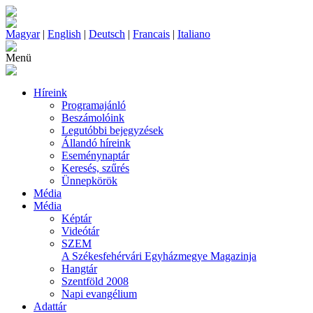
Magyar
|
English
|
Deutsch
|
Francais
|
Italiano
Menü
Híreink
Programajánló
Beszámolóink
Legutóbbi bejegyzések
Állandó híreink
Eseménynaptár
Keresés, szűrés
Ünnepkörök
Média
Média
Képtár
Videótár
SZEM
A Székesfehérvári Egyházmegye Magazinja
Hangtár
Szentföld 2008
Napi evangélium
Adattár