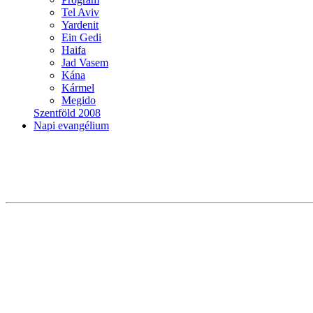
Tel Aviv
Yardenit
Ein Gedi
Haifa
Jad Vasem
Kána
Kármel
Megido
Szentföld 2008
Napi evangélium