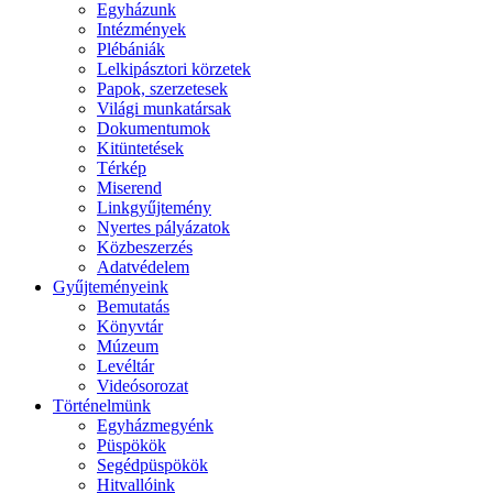
Egyházunk
Intézmények
Plébániák
Lelkipásztori körzetek
Papok, szerzetesek
Világi munkatársak
Dokumentumok
Kitüntetések
Térkép
Miserend
Linkgyűjtemény
Nyertes pályázatok
Közbeszerzés
Adatvédelem
Gyűjteményeink
Bemutatás
Könyvtár
Múzeum
Levéltár
Videósorozat
Történelmünk
Egyházmegyénk
Püspökök
Segédpüspökök
Hitvallóink