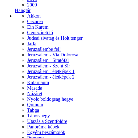
2009
Hangtár
Akkon
Cezarea
Ein Karem
Genezáreti tó
Judeai sivatag és Holt tenger
Jaffa
Jeruzsálembe fel!
Jeruzsálem - Via Dolorosa
Jeruzsálem - Siratófal
Jeruzsálem - Szent Sír
Jeruzsálem - életképek 1
Jeruzsálem - életképek 2
Kafarnaum
Masada
Názáret
Nyolc boldogság hegye
Qumran
Tabga
Tábor-hegy
Utazás a Szentföldre
Panoráma képek
Egyéni beszámolók
Program