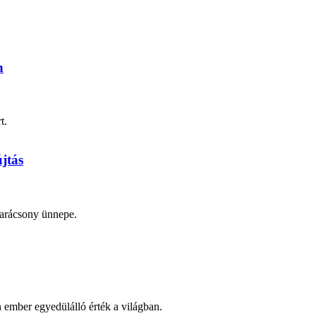
n
t.
jtás
 karácsony ünnepe.
n ember egyedülálló érték a világban.