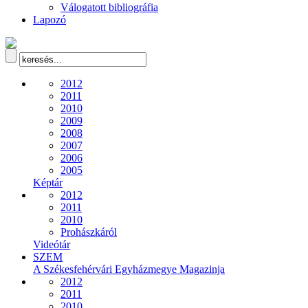
Válogatott bibliográfia
Lapozó
2012
2011
2010
2009
2008
2007
2006
2005
Képtár
2012
2011
2010
Prohászkáról
Videótár
SZEM
A Székesfehérvári Egyházmegye Magazinja
2012
2011
2010