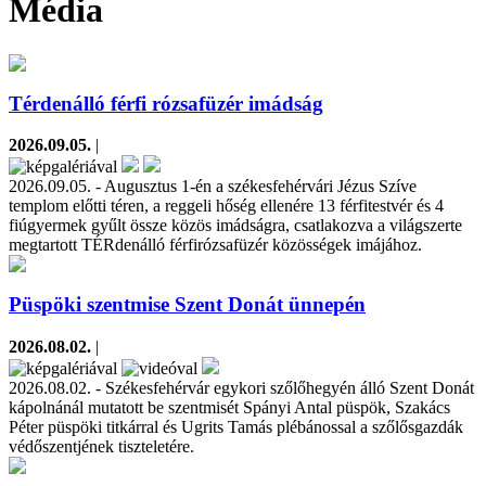
Média
Térdenálló férfi rózsafüzér imádság
2026.09.05.
|
2026.09.05. - Augusztus 1-én a székesfehérvári Jézus Szíve
templom előtti téren, a reggeli hőség ellenére 13 férfitestvér és 4
fiúgyermek gyűlt össze közös imádságra, csatlakozva a világszerte
megtartott TÉRdenálló férfirózsafüzér közösségek imájához.
Püspöki szentmise Szent Donát ünnepén
2026.08.02.
|
2026.08.02. - Székesfehérvár egykori szőlőhegyén álló Szent Donát
kápolnánál mutatott be szentmisét Spányi Antal püspök, Szakács
Péter püspöki titkárral és Ugrits Tamás plébánossal a szőlősgazdák
védőszentjének tiszteletére.