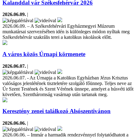
Kalanddal vár Székesfehérvár 2026
2026.06.09.
|
2026.06.09. – A Székesfehérvári Egyházmegyei Múzeum
munkatársai szervezésében idén is különleges módon nyíltak meg
Székesfehérvár szakrális terei a katolikus iskolások előtt.
A város közös Úrnapi körmenete
2026.06.07.
|
2026.06.07. - Az Úrnapja a Katolikus Egyházban Jézus Krisztus
valóságos jelenlétének tiszteletére szolgáló főünnep. Teljes neve az
Úr Szent Testének és Szent Vérének ünnepe, amelyet a húsvéti időt
követően, Szentháromság vasárnap után tartanak meg.
Keresztény zenei találkozó Alsószentivánon
2026.06.06.
|
2026.06.06. – Immár a harmadik rendezvénnyel folytatódhatott a