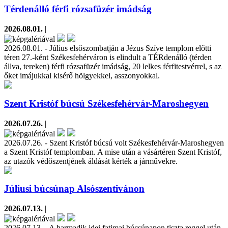
Térdenálló férfi rózsafüzér imádság
2026.08.01.
|
2026.08.01. - Július elsőszombatján a Jézus Szíve templom előtti
téren 27.-ként Székesfehérváron is elindult a TÉRdenálló (térden
állva, tereken) férfi rózsafüzér imádság, 20 lelkes férfitestvérrel, s az
őket imájukkal kisérő hölgyekkel, asszonyokkal.
Szent Kristóf búcsú Székesfehérvár-Maroshegyen
2026.07.26.
|
2026.07.26. - Szent Kristóf búcsú volt Székesfehérvár-Maroshegyen
a Szent Kristóf templomban. A mise után a vásártéren Szent Kristóf,
az utazók védőszentjének áldását kérték a járművekre.
Júliusi búcsúnap Alsószentivánon
2026.07.13.
|
2026.07.13. - A harmadik idei fatimai búcsúnapon tiszta reggel után