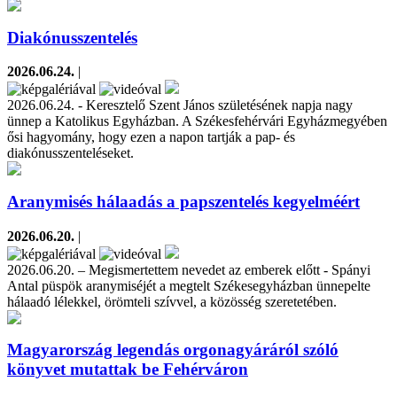
Diakónusszentelés
2026.06.24.
|
2026.06.24. - Keresztelő Szent János születésének napja nagy
ünnep a Katolikus Egyházban. A Székesfehérvári Egyházmegyében
ősi hagyomány, hogy ezen a napon tartják a pap- és
diakónusszenteléseket.
Aranymisés hálaadás a papszentelés kegyelméért
2026.06.20.
|
2026.06.20. – Megismertettem nevedet az emberek előtt - Spányi
Antal püspök aranymiséjét a megtelt Székesegyházban ünnepelte
hálaadó lélekkel, örömteli szívvel, a közösség szeretetében.
Magyarország legendás orgonagyáráról szóló
könyvet mutattak be Fehérváron