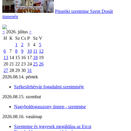
Püspöki szentmise Szent Donát
ünnepén
<
2026. július
>
H
K
Sz
Cs
P
Sz
V
1
2
3
4
5
6
7
8
9
10
11
12
13
14
15
16
17
18
19
20
21
22
23
24
25
26
27
28
29
30
31
2026.08.14. péntek
Székesfehérvár fogadalmi szentmiséje
2026.08.15. szombat
Nagyboldogasszony ünnep - szentmise
2026.08.16. vasárnap
Szentmise és jegyesek megáldása az Ercsi