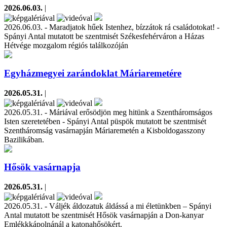
2026.06.03.
|
2026.06.03. - Maradjatok hűek Istenhez, bízzátok rá családotokat! -
Spányi Antal mutatott be szentmisét Székesfehérváron a Házas
Hétvége mozgalom régiós találkozóján
Egyházmegyei zarándoklat Máriaremetére
2026.05.31.
|
2026.05.31. - Máriával erősödjön meg hitünk a Szentháromságos
Isten szeretetében - Spányi Antal püspök mutatott be szentmisét
Szentháromság vasárnapján Máriaremetén a Kisboldogasszony
Bazilikában.
Hősök vasárnapja
2026.05.31.
|
2026.05.31. - Váljék áldozatuk áldássá a mi életünkben – Spányi
Antal mutatott be szentmisét Hősök vasárnapján a Don-kanyar
Emlékkkápolnánál a katonahősökért.