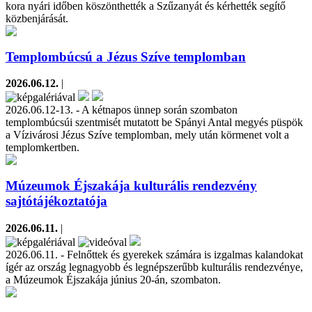
kora nyári időben köszönthették a Szűzanyát és kérhették segítő
közbenjárását.
Templombúcsú a Jézus Szíve templomban
2026.06.12.
|
2026.06.12-13. - A kétnapos ünnep során szombaton
templombúcsúi szentmisét mutatott be Spányi Antal megyés püspök
a Vízivárosi Jézus Szíve templomban, mely után körmenet volt a
templomkertben.
Múzeumok Éjszakája kulturális rendezvény
sajtótájékoztatója
2026.06.11.
|
2026.06.11. - Felnőttek és gyerekek számára is izgalmas kalandokat
ígér az ország legnagyobb és legnépszerűbb kulturális rendezvénye,
a Múzeumok Éjszakája június 20-án, szombaton.