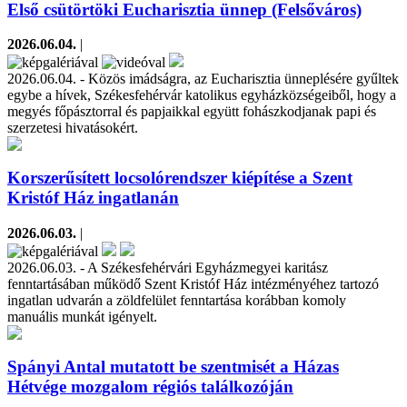
Első csütörtöki Eucharisztia ünnep (Felsőváros)
2026.06.04.
|
2026.06.04. - Közös imádságra, az Eucharisztia ünneplésére gyűltek
egybe a hívek, Székesfehérvár katolikus egyházközségeiből, hogy a
megyés főpásztorral és papjaikkal együtt fohászkodjanak papi és
szerzetesi hivatásokért.
Korszerűsített locsolórendszer kiépítése a Szent
Kristóf Ház ingatlanán
2026.06.03.
|
2026.06.03. - A Székesfehérvári Egyházmegyei karitász
fenntartásában működő Szent Kristóf Ház intézményéhez tartozó
ingatlan udvarán a zöldfelület fenntartása korábban komoly
manuális munkát igényelt.
Spányi Antal mutatott be szentmisét a Házas
Hétvége mozgalom régiós találkozóján