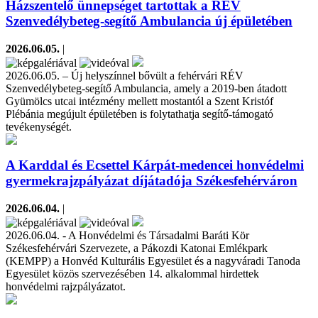
Házszentelő ünnepséget tartottak a RÉV
Szenvedélybeteg-segítő Ambulancia új épületében
2026.06.05.
|
2026.06.05. – Új helyszínnel bővült a fehérvári RÉV
Szenvedélybeteg-segítő Ambulancia, amely a 2019-ben átadott
Gyümölcs utcai intézmény mellett mostantól a Szent Kristóf
Plébánia megújult épületében is folytathatja segítő-támogató
tevékenységét.
A Karddal és Ecsettel Kárpát-medencei honvédelmi
gyermekrajzpályázat díjátadója Székesfehérváron
2026.06.04.
|
2026.06.04. - A Honvédelmi és Társadalmi Baráti Kör
Székesfehérvári Szervezete, a Pákozdi Katonai Emlékpark
(KEMPP) a Honvéd Kulturális Egyesület és a nagyváradi Tanoda
Egyesület közös szervezésében 14. alkalommal hirdettek
honvédelmi rajzpályázatot.