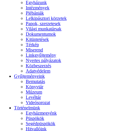
Egyházunk
Intézmények
Plébániák
Lelkipásztori körzetek
Papok, szerzetesek
Világi munkatársak
Dokumentumok
Kitüntetések
Térkép
Miserend
Linkgyűjtemény
Nyertes pályázatok
Közbeszerzés
Adatvédelem
Gyűjteményeink
Bemutatás
Könyvtár
Múzeum
Levéltár
Videósorozat
Történelmünk
Egyházmegyénk
Püspökök
Segédpüspökök
Hitvallóink