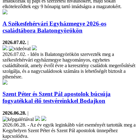
Imádkoztak új papi és szerzetesi hivatásokért, majd sokan
elköteleződtek egy 9 hónapig tartó imádságra a magzatokért.
A Székesfehérvári Egyházmegye 2026-os
családtábora Balatongyörökön
2026.07.02.
|
2026.07.02. - Idén is Balatongyörökön szervezték meg a
székesfehérvári egyházmegye hagyományos, egyhetes
családtáborát, amely évről évre a keresztény családok megerősítését
szolgálja, és a nagycsaládosok számára is lehetőségét biztosít a
pihenésre.
Szent Péter és Szent Pál apostolok búcsúja
fogyatékkal élő testvéreinkkel Bodajkon
2026.06.28.
|
2026.06.28. - Az év egyik leginkább várt eseményét tartották meg a
Kegyhelyen Szent Péter és Szent Pál apostolok ünnepéhez
kapcsolódva.