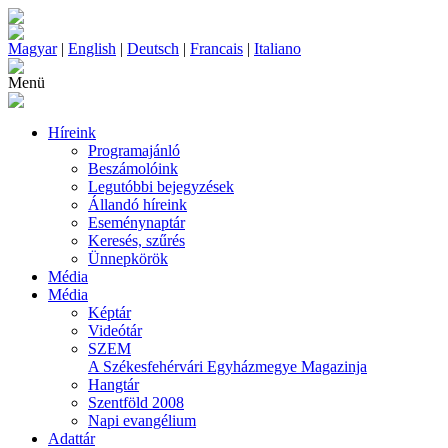
Magyar
|
English
|
Deutsch
|
Francais
|
Italiano
Menü
Híreink
Programajánló
Beszámolóink
Legutóbbi bejegyzések
Állandó híreink
Eseménynaptár
Keresés, szűrés
Ünnepkörök
Média
Média
Képtár
Videótár
SZEM
A Székesfehérvári Egyházmegye Magazinja
Hangtár
Szentföld 2008
Napi evangélium
Adattár