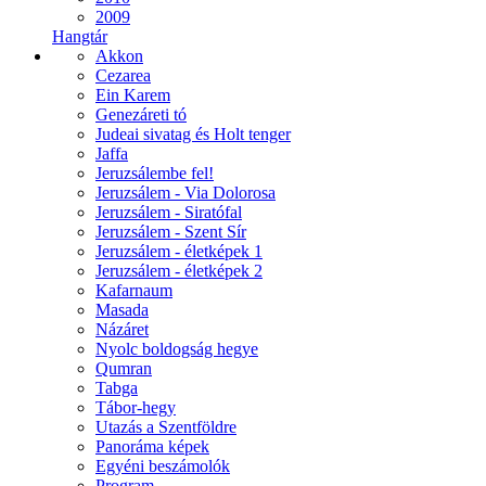
2009
Hangtár
Akkon
Cezarea
Ein Karem
Genezáreti tó
Judeai sivatag és Holt tenger
Jaffa
Jeruzsálembe fel!
Jeruzsálem - Via Dolorosa
Jeruzsálem - Siratófal
Jeruzsálem - Szent Sír
Jeruzsálem - életképek 1
Jeruzsálem - életképek 2
Kafarnaum
Masada
Názáret
Nyolc boldogság hegye
Qumran
Tabga
Tábor-hegy
Utazás a Szentföldre
Panoráma képek
Egyéni beszámolók
Program