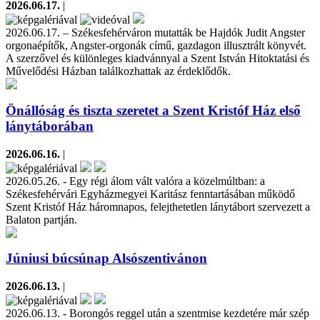
2026.06.17.
|
2026.06.17. – Székesfehérváron mutatták be Hajdók Judit Angster
orgonaépítők, Angster-orgonák című, gazdagon illusztrált könyvét.
A szerzővel és különleges kiadvánnyal a Szent István Hitoktatási és
Művelődési Házban találkozhattak az érdeklődők.
Önállóság és tiszta szeretet a Szent Kristóf Ház első
lánytáborában
2026.06.16.
|
2026.05.26. - Egy régi álom vált valóra a közelmúltban: a
Székesfehérvári Egyházmegyei Karitász fenntartásában működő
Szent Kristóf Ház háromnapos, felejthetetlen lánytábort szervezett a
Balaton partján.
Júniusi búcsúnap Alsószentivánon
2026.06.13.
|
2026.06.13. - Borongós reggel után a szentmise kezdetére már szép