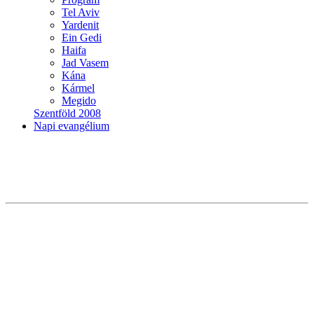
Tel Aviv
Yardenit
Ein Gedi
Haifa
Jad Vasem
Kána
Kármel
Megido
Szentföld 2008
Napi evangélium