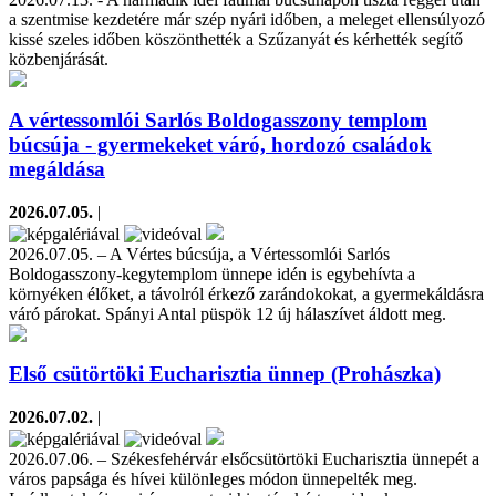
a szentmise kezdetére már szép nyári időben, a meleget ellensúlyozó
kissé szeles időben köszönthették a Szűzanyát és kérhették segítő
közbenjárását.
A vértessomlói Sarlós Boldogasszony templom
búcsúja - gyermekeket váró, hordozó családok
megáldása
2026.07.05.
|
2026.07.05. – A Vértes búcsúja, a Vértessomlói Sarlós
Boldogasszony-kegytemplom ünnepe idén is egybehívta a
környéken élőket, a távolról érkező zarándokokat, a gyermekáldásra
váró párokat. Spányi Antal püspök 12 új hálaszívet áldott meg.
Első csütörtöki Eucharisztia ünnep (Prohászka)
2026.07.02.
|
2026.07.06. – Székesfehérvár elsőcsütörtöki Eucharisztia ünnepét a
város papsága és hívei különleges módon ünnepelték meg.