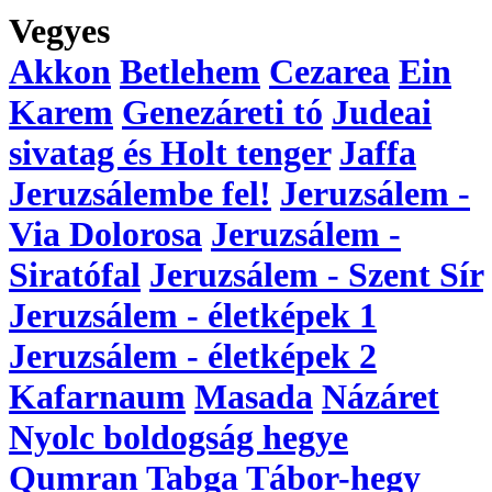
Vegyes
Akkon
Betlehem
Cezarea
Ein
Karem
Genezáreti tó
Judeai
sivatag és Holt tenger
Jaffa
Jeruzsálembe fel!
Jeruzsálem -
Via Dolorosa
Jeruzsálem -
Siratófal
Jeruzsálem - Szent Sír
Jeruzsálem - életképek 1
Jeruzsálem - életképek 2
Kafarnaum
Masada
Názáret
Nyolc boldogság hegye
Qumran
Tabga
Tábor-hegy