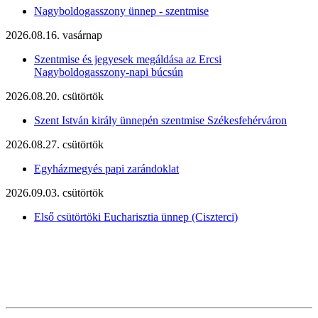
Nagyboldogasszony ünnep - szentmise
2026.08.16. vasárnap
Szentmise és jegyesek megáldása az Ercsi
Nagyboldogasszony-napi búcsún
2026.08.20. csütörtök
Szent István király ünnepén szentmise Székesfehérváron
2026.08.27. csütörtök
Egyházmegyés papi zarándoklat
2026.09.03. csütörtök
Első csütörtöki Eucharisztia ünnep (Ciszterci)