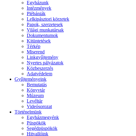
Egyházunk
Intézmények
Plébániák
Lelkipásztori körzetek
Papok, szerzetesek
Világi munkatársak
Dokumentumok
Kitüntetések
Térkép
Miserend
Linkgyűjtemény
Nyertes pályázatok
Közbeszerzés
Adatvédelem
Gyűjteményeink
Bemutatás
Könyvtár
Múzeum
Levéltár
Videósorozat
Történelmünk
Egyházmegyénk
Püspökök
Segédpüspökök
Hitvallóink