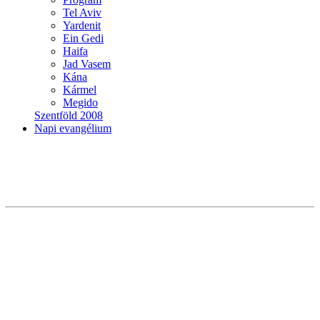
Tel Aviv
Yardenit
Ein Gedi
Haifa
Jad Vasem
Kána
Kármel
Megido
Szentföld 2008
Napi evangélium