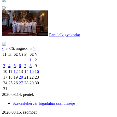
Papi lelkigyakorlat
<
2026. augusztus
>
H
K
Sz
Cs
P
Sz
V
1
2
3
4
5
6
7
8
9
10
11
12
13
14
15
16
17
18
19
20
21
22
23
24
25
26
27
28
29
30
31
2026.08.14. péntek
Székesfehérvár fogadalmi szentmiséje
2026.08.15. szombat