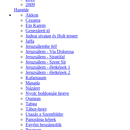
2009
Hangtár
Akkon
Cezarea
Ein Karem
Genezáreti tó
Judeai sivatag és Holt tenger
Jaffa
Jeruzsálembe fel!
Jeruzsálem - Via Dolorosa
Jeruzsálem - Siratófal
Jeruzsálem - Szent Sír
Jeruzsálem - életképek 1
Jeruzsálem - életképek 2
Kafarnaum
Masada
Názáret
Nyolc boldogság hegye
Qumran
Tabga
Tábor-hegy
Utazás a Szentföldre
Panoráma képek
Egyéni beszámolók
Program