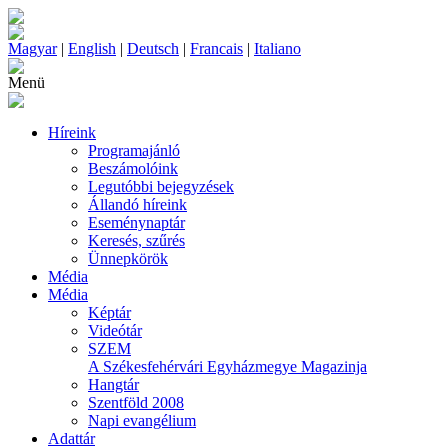
Magyar
|
English
|
Deutsch
|
Francais
|
Italiano
Menü
Híreink
Programajánló
Beszámolóink
Legutóbbi bejegyzések
Állandó híreink
Eseménynaptár
Keresés, szűrés
Ünnepkörök
Média
Média
Képtár
Videótár
SZEM
A Székesfehérvári Egyházmegye Magazinja
Hangtár
Szentföld 2008
Napi evangélium
Adattár