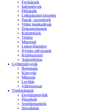
Egyházunk
Intézmények
Plébániák
Lelkipásztori körzetek
Papok, szerzetesek
Világi munkatársak
Dokumentumok
Kitüntetések
Térkép
Miserend
Linkgyűjtemény
Nyertes pályázatok
Közbeszerzés
Adatvédelem
Gyűjteményeink
Bemutatás
Könyvtár
Múzeum
Levéltár
Videósorozat
Történelmünk
Egyházmegyénk
Püspökök
Segédpüspökök
Hitvallóink