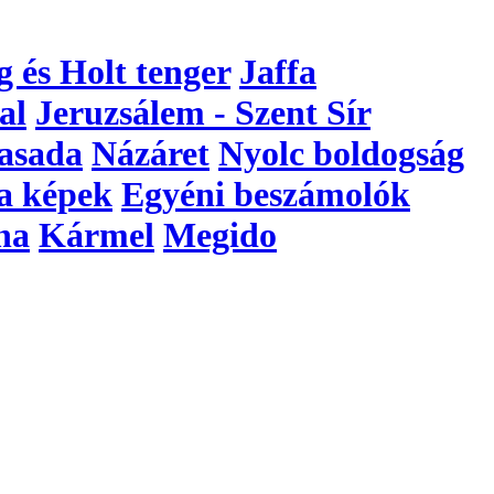
g és Holt tenger
Jaffa
al
Jeruzsálem - Szent Sír
asada
Názáret
Nyolc boldogság
a képek
Egyéni beszámolók
na
Kármel
Megido