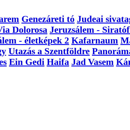
arem
Genezáreti tó
Judeai sivata
Via Dolorosa
Jeruzsálem - Siratóf
álem - életképek 2
Kafarnaum
M
gy
Utazás a Szentföldre
Panorám
es
Ein Gedi
Haifa
Jad Vasem
Ká