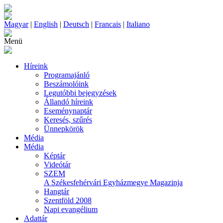
Magyar
|
English
|
Deutsch
|
Francais
|
Italiano
Menü
Híreink
Programajánló
Beszámolóink
Legutóbbi bejegyzések
Állandó híreink
Eseménynaptár
Keresés, szűrés
Ünnepkörök
Média
Média
Képtár
Videótár
SZEM
A Székesfehérvári Egyházmegye Magazinja
Hangtár
Szentföld 2008
Napi evangélium
Adattár