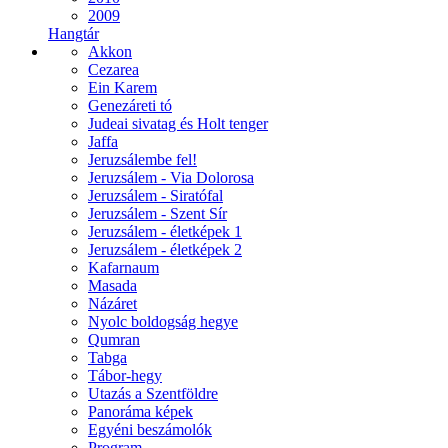
2009
Hangtár
Akkon
Cezarea
Ein Karem
Genezáreti tó
Judeai sivatag és Holt tenger
Jaffa
Jeruzsálembe fel!
Jeruzsálem - Via Dolorosa
Jeruzsálem - Siratófal
Jeruzsálem - Szent Sír
Jeruzsálem - életképek 1
Jeruzsálem - életképek 2
Kafarnaum
Masada
Názáret
Nyolc boldogság hegye
Qumran
Tabga
Tábor-hegy
Utazás a Szentföldre
Panoráma képek
Egyéni beszámolók
Program