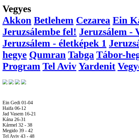
Vegyes
Akkon
Betlehem
Cezarea
Ein K
Jeruzsálembe fel!
Jeruzsálem - 
Jeruzsálem - életképek 1
Jeruzs
hegye
Qumran
Tabga
Tábor-he
Program
Tel Aviv
Yardenit
Vegy
Ein Gedi 01-04
Haifa 06-12
Jad Vasem 16-21
Kána 26-31
Kármel 32 - 38
Megido 39 - 42
Tel Aviv 43 - 48