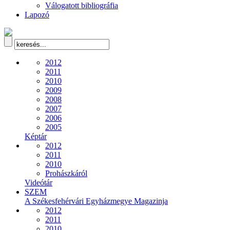
Válogatott bibliográfia
Lapozó
2012
2011
2010
2009
2008
2007
2006
2005
Képtár
2012
2011
2010
Prohászkáról
Videótár
SZEM
A Székesfehérvári Egyházmegye Magazinja
2012
2011
2010