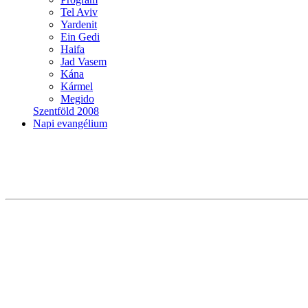
Tel Aviv
Yardenit
Ein Gedi
Haifa
Jad Vasem
Kána
Kármel
Megido
Szentföld 2008
Napi evangélium