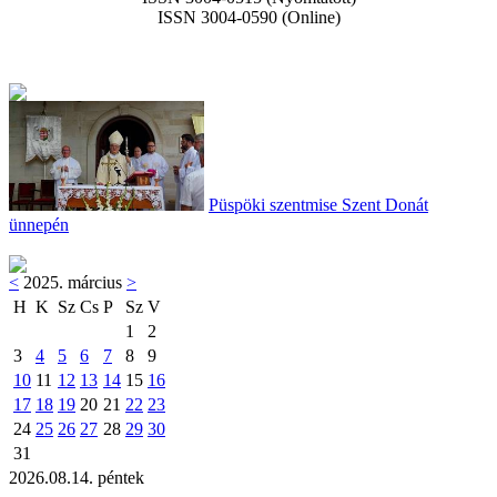
ISSN 3004-0590 (Online)
Püspöki szentmise Szent Donát
ünnepén
<
2025. március
>
H
K
Sz
Cs
P
Sz
V
1
2
3
4
5
6
7
8
9
10
11
12
13
14
15
16
17
18
19
20
21
22
23
24
25
26
27
28
29
30
31
2026.08.14. péntek