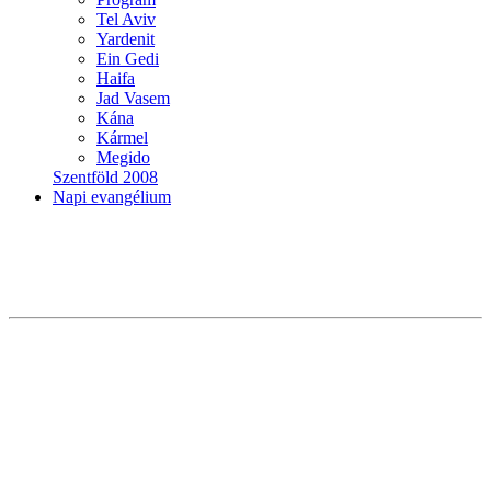
Tel Aviv
Yardenit
Ein Gedi
Haifa
Jad Vasem
Kána
Kármel
Megido
Szentföld 2008
Napi evangélium