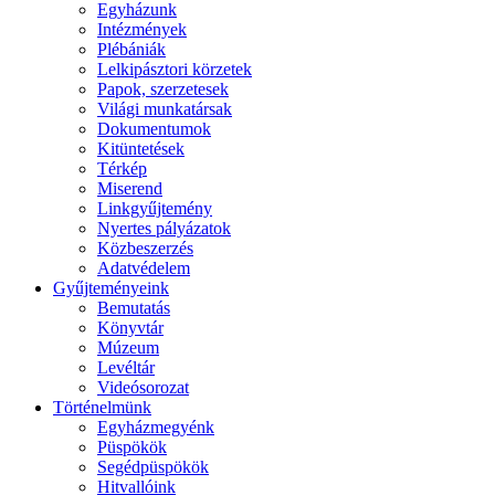
Egyházunk
Intézmények
Plébániák
Lelkipásztori körzetek
Papok, szerzetesek
Világi munkatársak
Dokumentumok
Kitüntetések
Térkép
Miserend
Linkgyűjtemény
Nyertes pályázatok
Közbeszerzés
Adatvédelem
Gyűjteményeink
Bemutatás
Könyvtár
Múzeum
Levéltár
Videósorozat
Történelmünk
Egyházmegyénk
Püspökök
Segédpüspökök
Hitvallóink