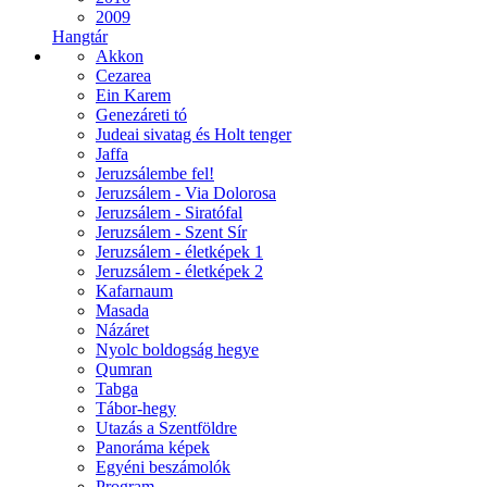
2009
Hangtár
Akkon
Cezarea
Ein Karem
Genezáreti tó
Judeai sivatag és Holt tenger
Jaffa
Jeruzsálembe fel!
Jeruzsálem - Via Dolorosa
Jeruzsálem - Siratófal
Jeruzsálem - Szent Sír
Jeruzsálem - életképek 1
Jeruzsálem - életképek 2
Kafarnaum
Masada
Názáret
Nyolc boldogság hegye
Qumran
Tabga
Tábor-hegy
Utazás a Szentföldre
Panoráma képek
Egyéni beszámolók
Program