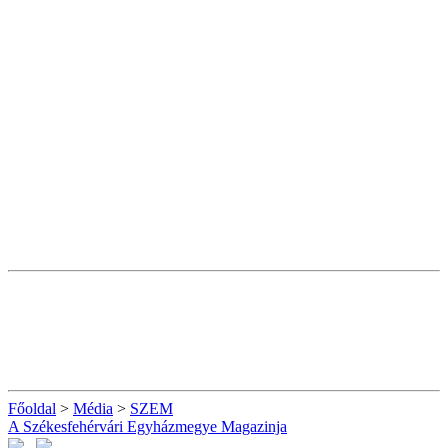
Főoldal
>
Média
>
SZEM
A Székesfehérvári Egyházmegye Magazinja