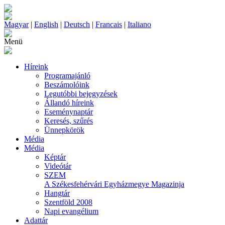
Magyar
|
English
|
Deutsch
|
Francais
|
Italiano
Menü
Híreink
Programajánló
Beszámolóink
Legutóbbi bejegyzések
Állandó híreink
Eseménynaptár
Keresés, szűrés
Ünnepkörök
Média
Média
Képtár
Videótár
SZEM
A Székesfehérvári Egyházmegye Magazinja
Hangtár
Szentföld 2008
Napi evangélium
Adattár