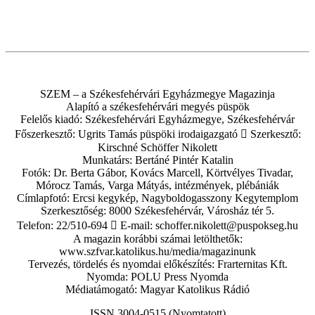
SZEM – a Székesfehérvári Egyházmegye Magazinja
Alapító a székesfehérvári megyés püspök
Felelős kiadó: Székesfehérvári Egyházmegye, Székesfehérvár
Főszerkesztő: Ugrits Tamás püspöki irodaigazgató  Szerkesztő:
Kirschné Schöffer Nikolett
Munkatárs: Bertáné Pintér Katalin
Fotók: Dr. Berta Gábor, Kovács Marcell, Körtvélyes Tivadar,
Mórocz Tamás, Varga Mátyás, intézmények, plébániák
Címlapfotó: Ercsi kegykép, Nagyboldogasszony Kegytemplom
Szerkesztőség: 8000 Székesfehérvár, Városház tér 5.
Telefon: 22/510-694  E-mail: schoffer.nikolett@puspokseg.hu
A magazin korábbi számai letölthetők:
www.szfvar.katolikus.hu/media/magazinunk
Tervezés, tördelés és nyomdai előkészítés: Frarternitas Kft.
Nyomda: POLU Press Nyomda
Médiatámogató: Magyar Katolikus Rádió
ISSN 3004-0515 (Nyomtatott)