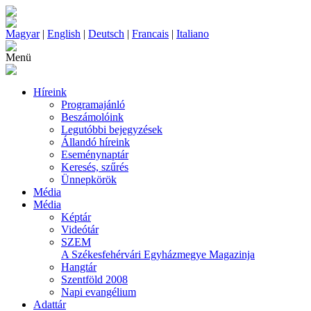
Magyar
|
English
|
Deutsch
|
Francais
|
Italiano
Menü
Híreink
Programajánló
Beszámolóink
Legutóbbi bejegyzések
Állandó híreink
Eseménynaptár
Keresés, szűrés
Ünnepkörök
Média
Média
Képtár
Videótár
SZEM
A Székesfehérvári Egyházmegye Magazinja
Hangtár
Szentföld 2008
Napi evangélium
Adattár