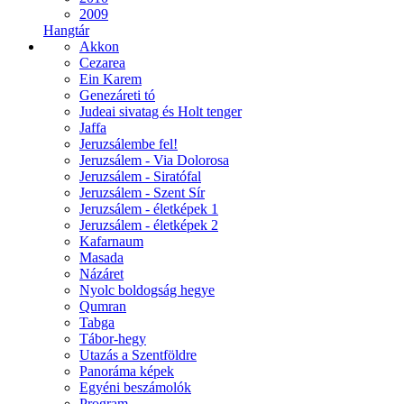
2009
Hangtár
Akkon
Cezarea
Ein Karem
Genezáreti tó
Judeai sivatag és Holt tenger
Jaffa
Jeruzsálembe fel!
Jeruzsálem - Via Dolorosa
Jeruzsálem - Siratófal
Jeruzsálem - Szent Sír
Jeruzsálem - életképek 1
Jeruzsálem - életképek 2
Kafarnaum
Masada
Názáret
Nyolc boldogság hegye
Qumran
Tabga
Tábor-hegy
Utazás a Szentföldre
Panoráma képek
Egyéni beszámolók
Program