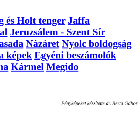
g és Holt tenger
Jaffa
al
Jeruzsálem - Szent Sír
asada
Názáret
Nyolc boldogság
a képek
Egyéni beszámolók
na
Kármel
Megido
Fényképeket készítette dr. Berta Gábor