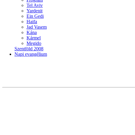
Tel Aviv
Yardenit
Ein Gedi
Haifa
Jad Vasem
Kána
Kármel
Megido
Szentföld 2008
Napi evangélium