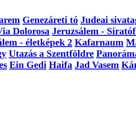
arem
Genezáreti tó
Judeai sivata
Via Dolorosa
Jeruzsálem - Siratóf
álem - életképek 2
Kafarnaum
M
gy
Utazás a Szentföldre
Panorám
es
Ein Gedi
Haifa
Jad Vasem
Ká