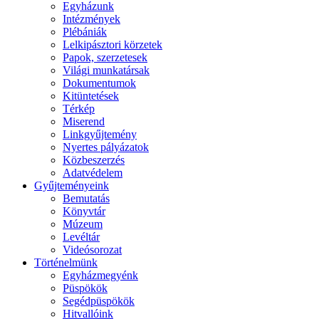
Egyházunk
Intézmények
Plébániák
Lelkipásztori körzetek
Papok, szerzetesek
Világi munkatársak
Dokumentumok
Kitüntetések
Térkép
Miserend
Linkgyűjtemény
Nyertes pályázatok
Közbeszerzés
Adatvédelem
Gyűjteményeink
Bemutatás
Könyvtár
Múzeum
Levéltár
Videósorozat
Történelmünk
Egyházmegyénk
Püspökök
Segédpüspökök
Hitvallóink