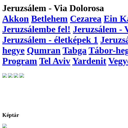
Jeruzsálem - Via Dolorosa
Akkon
Betlehem
Cezarea
Ein K
Jeruzsálembe fel!
Jeruzsálem - 
Jeruzsálem - életképek 1
Jeruzs
hegye
Qumran
Tabga
Tábor-he
Program
Tel Aviv
Yardenit
Vegy
Képtár