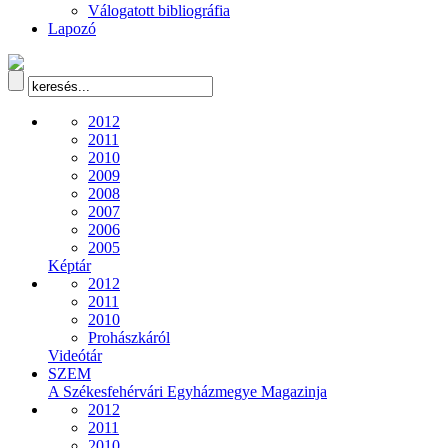
Válogatott bibliográfia
Lapozó
2012
2011
2010
2009
2008
2007
2006
2005
Képtár
2012
2011
2010
Prohászkáról
Videótár
SZEM
A Székesfehérvári Egyházmegye Magazinja
2012
2011
2010