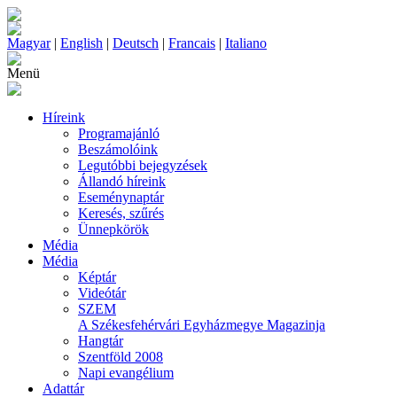
Magyar
|
English
|
Deutsch
|
Francais
|
Italiano
Menü
Híreink
Programajánló
Beszámolóink
Legutóbbi bejegyzések
Állandó híreink
Eseménynaptár
Keresés, szűrés
Ünnepkörök
Média
Média
Képtár
Videótár
SZEM
A Székesfehérvári Egyházmegye Magazinja
Hangtár
Szentföld 2008
Napi evangélium
Adattár