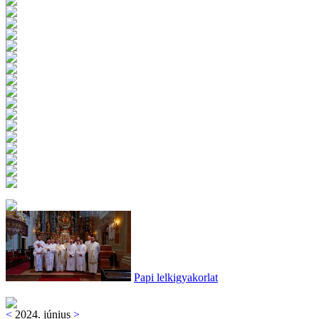
Papi lelkigyakorlat
<
2024. június
>