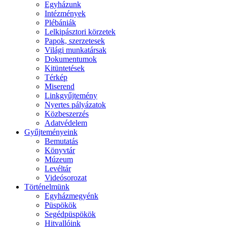
Egyházunk
Intézmények
Plébániák
Lelkipásztori körzetek
Papok, szerzetesek
Világi munkatársak
Dokumentumok
Kitüntetések
Térkép
Miserend
Linkgyűjtemény
Nyertes pályázatok
Közbeszerzés
Adatvédelem
Gyűjteményeink
Bemutatás
Könyvtár
Múzeum
Levéltár
Videósorozat
Történelmünk
Egyházmegyénk
Püspökök
Segédpüspökök
Hitvallóink