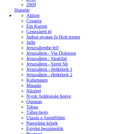
2009
Hangtár
Akkon
Cezarea
Ein Karem
Genezáreti tó
Judeai sivatag és Holt tenger
Jaffa
Jeruzsálembe fel!
Jeruzsálem - Via Dolorosa
Jeruzsálem - Siratófal
Jeruzsálem - Szent Sír
Jeruzsálem - életképek 1
Jeruzsálem - életképek 2
Kafarnaum
Masada
Názáret
Nyolc boldogság hegye
Qumran
Tabga
Tábor-hegy
Utazás a Szentföldre
Panoráma képek
Egyéni beszámolók
Program