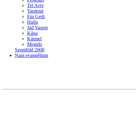
Tel Aviv
Yardenit
Ein Gedi
Haifa
Jad Vasem
Kána
Kármel
Megido
Szentföld 2008
Napi evangélium