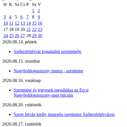
H
K
Sz
Cs
P
Sz
V
1
2
3
4
5
6
7
8
9
10
11
12
13
14
15
16
17
18
19
20
21
22
23
24
25
26
27
28
29
30
2026.08.14. péntek
Székesfehérvár fogadalmi szentmiséje
2026.08.15. szombat
Nagyboldogasszony ünnep - szentmise
2026.08.16. vasárnap
Szentmise és jegyesek megáldása az Ercsi
Nagyboldogasszony-napi búcsún
2026.08.20. csütörtök
Szent István király ünnepén szentmise Székesfehérváron
2026.08.27. csütörtök