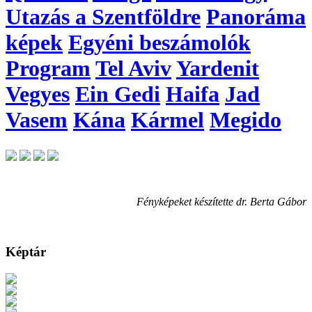
Utazás a Szentföldre
Panoráma
képek
Egyéni beszámolók
Program
Tel Aviv
Yardenit
Vegyes
Ein Gedi
Haifa
Jad
Vasem
Kána
Kármel
Megido
Fényképeket készítette dr. Berta Gábor
Képtár