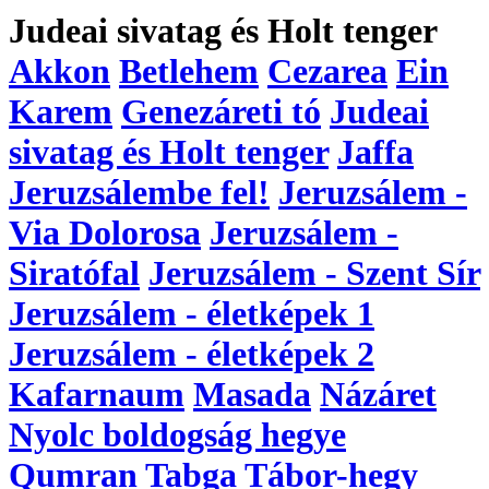
Judeai sivatag és Holt tenger
Akkon
Betlehem
Cezarea
Ein
Karem
Genezáreti tó
Judeai
sivatag és Holt tenger
Jaffa
Jeruzsálembe fel!
Jeruzsálem -
Via Dolorosa
Jeruzsálem -
Siratófal
Jeruzsálem - Szent Sír
Jeruzsálem - életképek 1
Jeruzsálem - életképek 2
Kafarnaum
Masada
Názáret
Nyolc boldogság hegye
Qumran
Tabga
Tábor-hegy