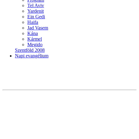
Tel Aviv
Yardenit
Ein Gedi
Haifa
Jad Vasem
Kána
Kármel
Megido
Szentföld 2008
Napi evangélium