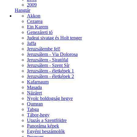
2009
Hangtár
Akkon
Cezarea
Ein Karem
Genezáreti tó
Judeai sivatag és Holt tenger
Jaffa
Jeruzsálembe fel!
Jeruzsálem - Via Dolorosa
Jeruzsálem - Siratófal
Jeruzsálem - Szent Sír
Jeruzsálem - életképek 1
Jeruzsálem - életképek 2
Kafarnaum
Masada
Názáret
Nyolc boldogság hegye
Qumran
Tabga
Tábor-hegy
Utazás a Szentföldre
Panoráma képek
Egyéni beszámolók
Program