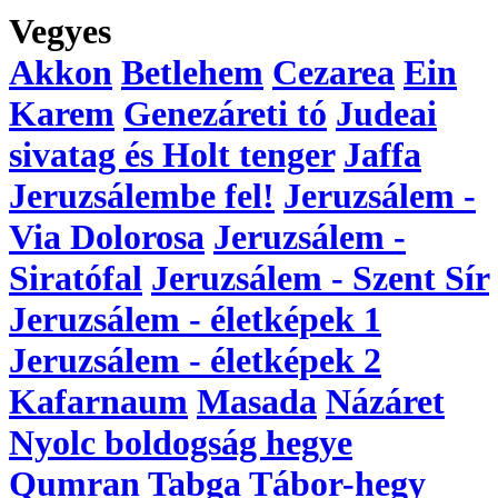
Vegyes
Akkon
Betlehem
Cezarea
Ein
Karem
Genezáreti tó
Judeai
sivatag és Holt tenger
Jaffa
Jeruzsálembe fel!
Jeruzsálem -
Via Dolorosa
Jeruzsálem -
Siratófal
Jeruzsálem - Szent Sír
Jeruzsálem - életképek 1
Jeruzsálem - életképek 2
Kafarnaum
Masada
Názáret
Nyolc boldogság hegye
Qumran
Tabga
Tábor-hegy