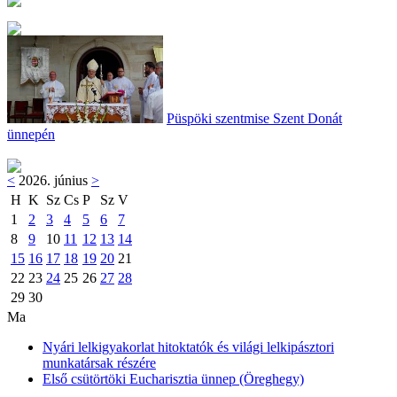
Püspöki szentmise Szent Donát
ünnepén
<
2026. június
>
H
K
Sz
Cs
P
Sz
V
1
2
3
4
5
6
7
8
9
10
11
12
13
14
15
16
17
18
19
20
21
22
23
24
25
26
27
28
29
30
Ma
Nyári lelkigyakorlat hitoktatók és világi lelkipásztori
munkatársak részére
Első csütörtöki Eucharisztia ünnep (Öreghegy)