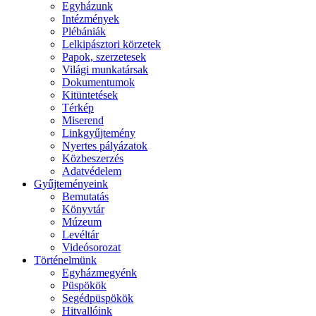
Egyházunk
Intézmények
Plébániák
Lelkipásztori körzetek
Papok, szerzetesek
Világi munkatársak
Dokumentumok
Kitüntetések
Térkép
Miserend
Linkgyűjtemény
Nyertes pályázatok
Közbeszerzés
Adatvédelem
Gyűjteményeink
Bemutatás
Könyvtár
Múzeum
Levéltár
Videósorozat
Történelmünk
Egyházmegyénk
Püspökök
Segédpüspökök
Hitvallóink