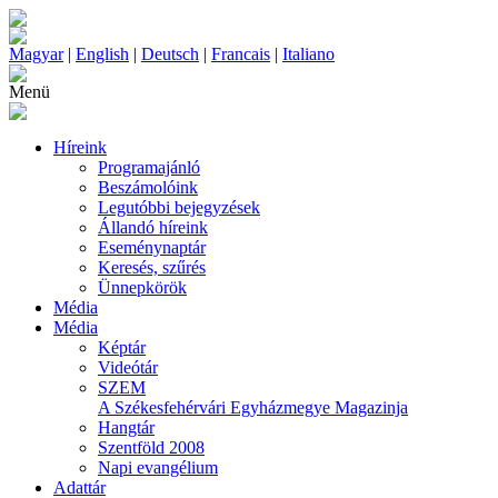
Magyar
|
English
|
Deutsch
|
Francais
|
Italiano
Menü
Híreink
Programajánló
Beszámolóink
Legutóbbi bejegyzések
Állandó híreink
Eseménynaptár
Keresés, szűrés
Ünnepkörök
Média
Média
Képtár
Videótár
SZEM
A Székesfehérvári Egyházmegye Magazinja
Hangtár
Szentföld 2008
Napi evangélium
Adattár