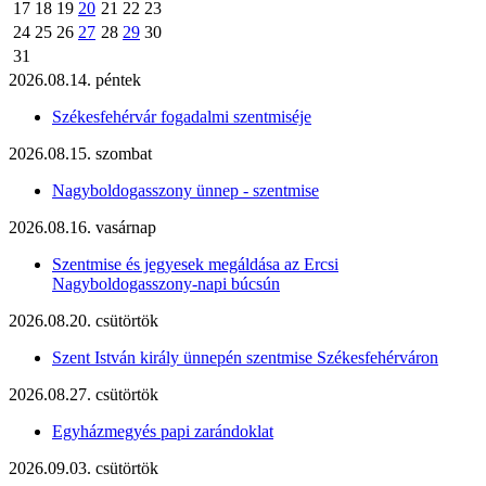
17
18
19
20
21
22
23
24
25
26
27
28
29
30
31
2026.08.14. péntek
Székesfehérvár fogadalmi szentmiséje
2026.08.15. szombat
Nagyboldogasszony ünnep - szentmise
2026.08.16. vasárnap
Szentmise és jegyesek megáldása az Ercsi
Nagyboldogasszony-napi búcsún
2026.08.20. csütörtök
Szent István király ünnepén szentmise Székesfehérváron
2026.08.27. csütörtök
Egyházmegyés papi zarándoklat
2026.09.03. csütörtök