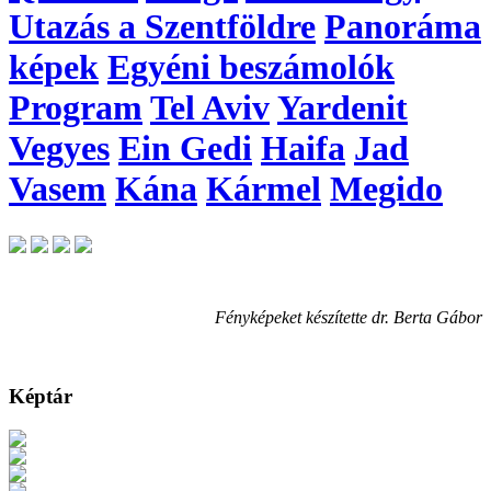
Utazás a Szentföldre
Panoráma
képek
Egyéni beszámolók
Program
Tel Aviv
Yardenit
Vegyes
Ein Gedi
Haifa
Jad
Vasem
Kána
Kármel
Megido
Fényképeket készítette dr. Berta Gábor
Képtár