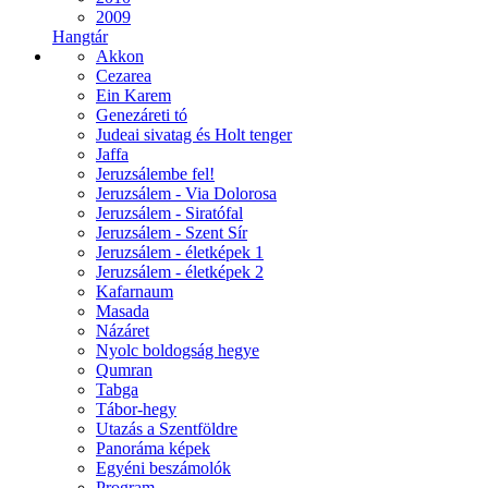
2009
Hangtár
Akkon
Cezarea
Ein Karem
Genezáreti tó
Judeai sivatag és Holt tenger
Jaffa
Jeruzsálembe fel!
Jeruzsálem - Via Dolorosa
Jeruzsálem - Siratófal
Jeruzsálem - Szent Sír
Jeruzsálem - életképek 1
Jeruzsálem - életképek 2
Kafarnaum
Masada
Názáret
Nyolc boldogság hegye
Qumran
Tabga
Tábor-hegy
Utazás a Szentföldre
Panoráma képek
Egyéni beszámolók
Program