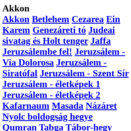
Akkon
Akkon
Betlehem
Cezarea
Ein
Karem
Genezáreti tó
Judeai
sivatag és Holt tenger
Jaffa
Jeruzsálembe fel!
Jeruzsálem -
Via Dolorosa
Jeruzsálem -
Siratófal
Jeruzsálem - Szent Sír
Jeruzsálem - életképek 1
Jeruzsálem - életképek 2
Kafarnaum
Masada
Názáret
Nyolc boldogság hegye
Qumran
Tabga
Tábor-hegy