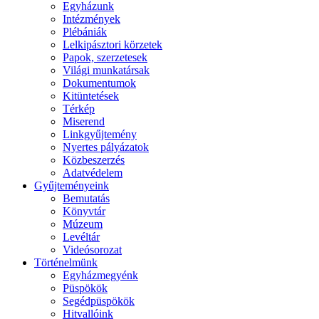
Egyházunk
Intézmények
Plébániák
Lelkipásztori körzetek
Papok, szerzetesek
Világi munkatársak
Dokumentumok
Kitüntetések
Térkép
Miserend
Linkgyűjtemény
Nyertes pályázatok
Közbeszerzés
Adatvédelem
Gyűjteményeink
Bemutatás
Könyvtár
Múzeum
Levéltár
Videósorozat
Történelmünk
Egyházmegyénk
Püspökök
Segédpüspökök
Hitvallóink