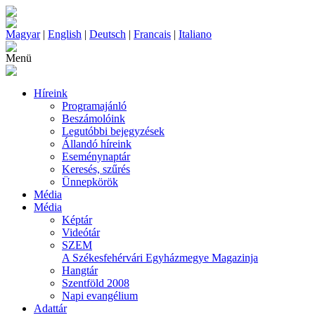
Magyar
|
English
|
Deutsch
|
Francais
|
Italiano
Menü
Híreink
Programajánló
Beszámolóink
Legutóbbi bejegyzések
Állandó híreink
Eseménynaptár
Keresés, szűrés
Ünnepkörök
Média
Média
Képtár
Videótár
SZEM
A Székesfehérvári Egyházmegye Magazinja
Hangtár
Szentföld 2008
Napi evangélium
Adattár