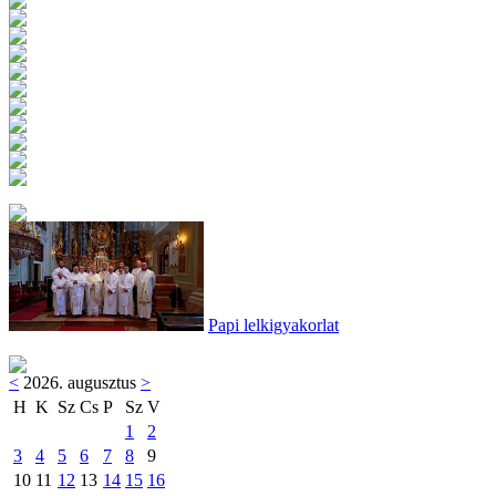
Papi lelkigyakorlat
<
2026. augusztus
>
H
K
Sz
Cs
P
Sz
V
1
2
3
4
5
6
7
8
9
10
11
12
13
14
15
16