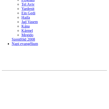
Tel Aviv
Yardenit
Ein Gedi
Haifa
Jad Vasem
Kána
Kármel
Megido
Szentföld 2008
Napi evangélium