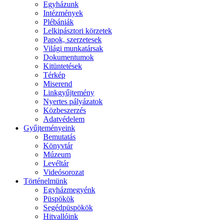
Egyházunk
Intézmények
Plébániák
Lelkipásztori körzetek
Papok, szerzetesek
Világi munkatársak
Dokumentumok
Kitüntetések
Térkép
Miserend
Linkgyűjtemény
Nyertes pályázatok
Közbeszerzés
Adatvédelem
Gyűjteményeink
Bemutatás
Könyvtár
Múzeum
Levéltár
Videósorozat
Történelmünk
Egyházmegyénk
Püspökök
Segédpüspökök
Hitvallóink