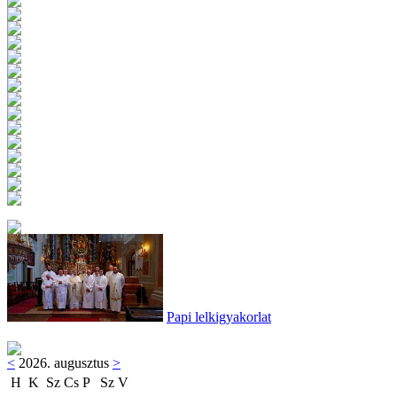
Papi lelkigyakorlat
<
2026. augusztus
>
H
K
Sz
Cs
P
Sz
V