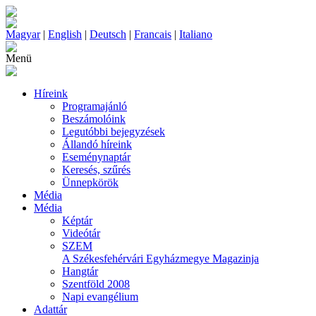
Magyar
|
English
|
Deutsch
|
Francais
|
Italiano
Menü
Híreink
Programajánló
Beszámolóink
Legutóbbi bejegyzések
Állandó híreink
Eseménynaptár
Keresés, szűrés
Ünnepkörök
Média
Média
Képtár
Videótár
SZEM
A Székesfehérvári Egyházmegye Magazinja
Hangtár
Szentföld 2008
Napi evangélium
Adattár