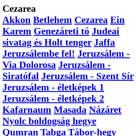
Cezarea
Akkon
Betlehem
Cezarea
Ein
Karem
Genezáreti tó
Judeai
sivatag és Holt tenger
Jaffa
Jeruzsálembe fel!
Jeruzsálem -
Via Dolorosa
Jeruzsálem -
Siratófal
Jeruzsálem - Szent Sír
Jeruzsálem - életképek 1
Jeruzsálem - életképek 2
Kafarnaum
Masada
Názáret
Nyolc boldogság hegye
Qumran
Tabga
Tábor-hegy