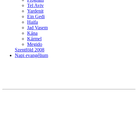
Tel Aviv
Yardenit
Ein Gedi
Haifa
Jad Vasem
Kána
Kármel
Megido
Szentföld 2008
Napi evangélium