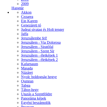
2009
Hangtár
Akkon
Cezarea
Ein Karem
Genezáreti tó
Judeai sivatag és Holt tenger
Jaffa
Jeruzsálembe fel!
Jeruzsálem - Via Dolorosa
Jeruzsálem - Siratófal
Jeruzsálem - Szent Sír
Jeruzsálem - életképek 1
Jeruzsálem - életképek 2
Kafarnaum
Masada
Názáret
Nyolc boldogság hegye
Qumran
Tabga
Tábor-hegy
Utazás a Szentföldre
Panoráma képek
Egyéni beszámolók
Program