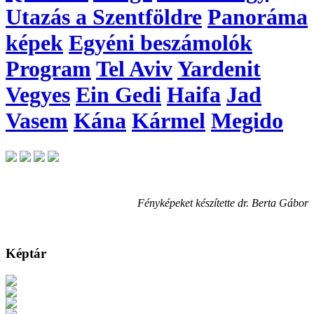
Utazás a Szentföldre
Panoráma
képek
Egyéni beszámolók
Program
Tel Aviv
Yardenit
Vegyes
Ein Gedi
Haifa
Jad
Vasem
Kána
Kármel
Megido
Fényképeket készítette dr. Berta Gábor
Képtár