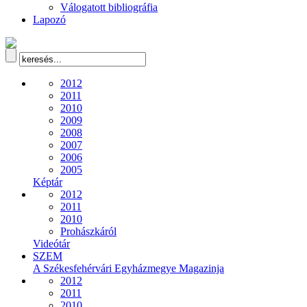
Válogatott bibliográfia
Lapozó
2012
2011
2010
2009
2008
2007
2006
2005
Képtár
2012
2011
2010
Prohászkáról
Videótár
SZEM
A Székesfehérvári Egyházmegye Magazinja
2012
2011
2010