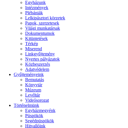
Egyházunk
Intézmények
Plébániák
Lelkipásztori körzetek
Papok, szerzetesek
Világi munkatársak
Dokumentumok
Kitüntetések
Térkép
Miserend
Linkgyűjtemény
Nyertes pályázatok
Közbeszerzés
Adatvédelem
Gyűjteményeink
Bemutatás
Könyvtár
Múzeum
Levéltár
Videósorozat
Történelmünk
Egyházmegyénk
Püspökök
Segédpüspökök
Hitvallóink