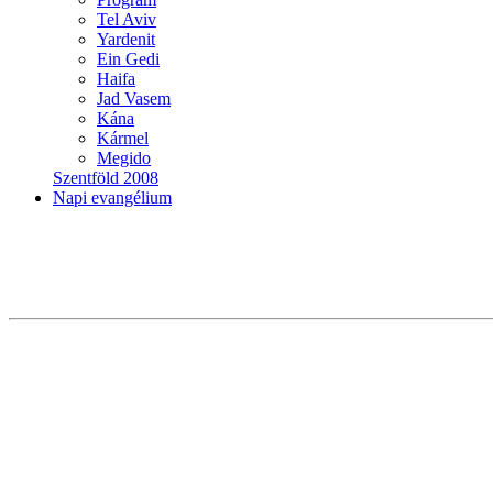
Tel Aviv
Yardenit
Ein Gedi
Haifa
Jad Vasem
Kána
Kármel
Megido
Szentföld 2008
Napi evangélium