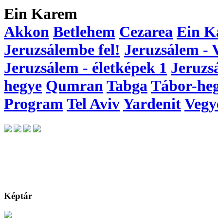
Ein Karem
Akkon
Betlehem
Cezarea
Ein K
Jeruzsálembe fel!
Jeruzsálem - 
Jeruzsálem - életképek 1
Jeruzs
hegye
Qumran
Tabga
Tábor-he
Program
Tel Aviv
Yardenit
Vegy
Képtár