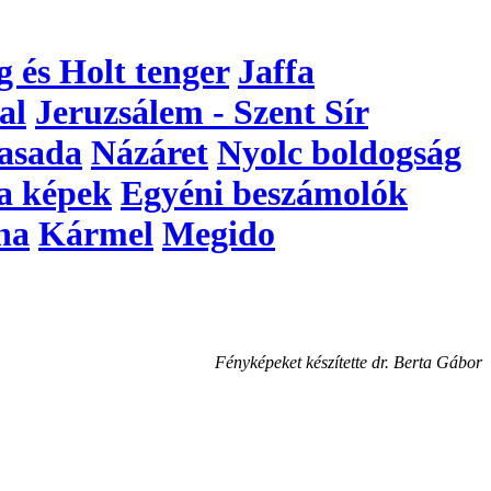
g és Holt tenger
Jaffa
al
Jeruzsálem - Szent Sír
asada
Názáret
Nyolc boldogság
a képek
Egyéni beszámolók
na
Kármel
Megido
Fényképeket készítette dr. Berta Gábor