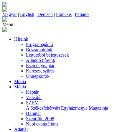
Magyar
|
English
|
Deutsch
|
Francais
|
Italiano
Menü
Híreink
Programajánló
Beszámolóink
Legutóbbi bejegyzések
Állandó híreink
Eseménynaptár
Keresés, szűrés
Ünnepkörök
Média
Média
Képtár
Videótár
SZEM
A Székesfehérvári Egyházmegye Magazinja
Hangtár
Szentföld 2008
Napi evangélium
Adattár