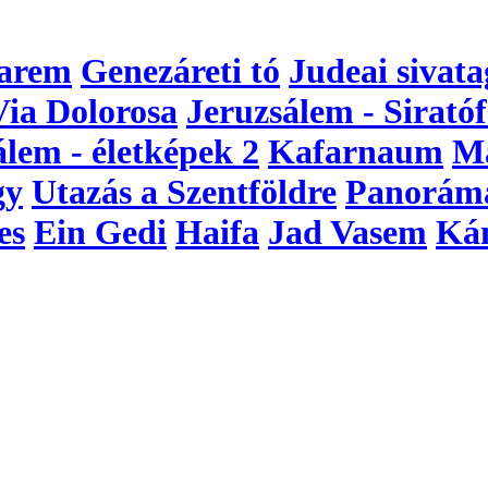
arem
Genezáreti tó
Judeai sivata
Via Dolorosa
Jeruzsálem - Siratóf
álem - életképek 2
Kafarnaum
M
gy
Utazás a Szentföldre
Panorám
es
Ein Gedi
Haifa
Jad Vasem
Ká