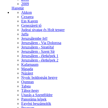
2009
Hangtár
Akkon
Cezarea
Ein Karem
Genezáreti tó
Judeai sivatag és Holt tenger
Jaffa
Jeruzsálembe fel!
Jeruzsálem - Via Dolorosa
Jeruzsálem - Siratófal
Jeruzsálem - Szent Sír
Jeruzsálem - életképek 1
Jeruzsálem - életképek 2
Kafarnaum
Masada
Názáret
Nyolc boldogság hegye
Qumran
Tabga
Tábor-hegy
Utazás a Szentföldre
Panoráma képek
Egyéni beszámolók
Program