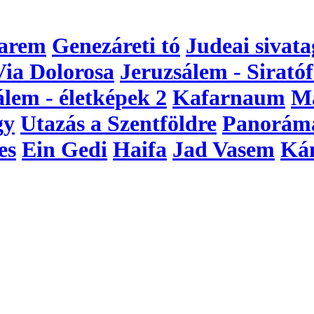
arem
Genezáreti tó
Judeai sivata
Via Dolorosa
Jeruzsálem - Siratóf
álem - életképek 2
Kafarnaum
M
gy
Utazás a Szentföldre
Panorám
es
Ein Gedi
Haifa
Jad Vasem
Ká