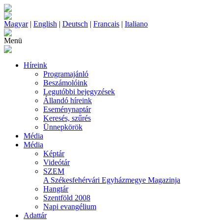
Magyar
|
English
|
Deutsch
|
Francais
|
Italiano
Menü
Híreink
Programajánló
Beszámolóink
Legutóbbi bejegyzések
Állandó híreink
Eseménynaptár
Keresés, szűrés
Ünnepkörök
Média
Média
Képtár
Videótár
SZEM
A Székesfehérvári Egyházmegye Magazinja
Hangtár
Szentföld 2008
Napi evangélium
Adattár