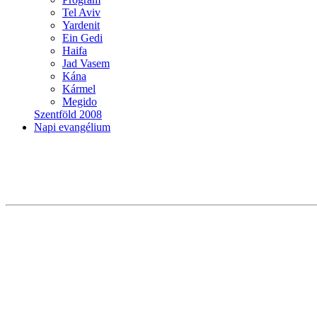
Tel Aviv
Yardenit
Ein Gedi
Haifa
Jad Vasem
Kána
Kármel
Megido
Szentföld 2008
Napi evangélium