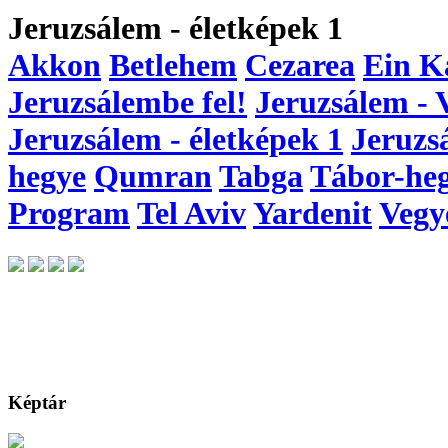
Jeruzsálem - életképek 1
Akkon
Betlehem
Cezarea
Ein K
Jeruzsálembe fel!
Jeruzsálem - 
Jeruzsálem - életképek 1
Jeruzs
hegye
Qumran
Tabga
Tábor-he
Program
Tel Aviv
Yardenit
Vegy
Képtár