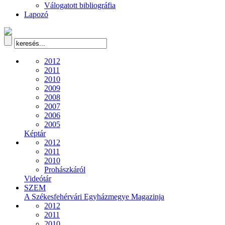
Válogatott bibliográfia
Lapozó
2012
2011
2010
2009
2008
2007
2006
2005
Képtár
2012
2011
2010
Prohászkáról
Videótár
SZEM
A Székesfehérvári Egyházmegye Magazinja
2012
2011
2010