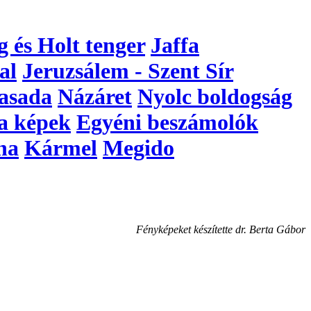
g és Holt tenger
Jaffa
al
Jeruzsálem - Szent Sír
asada
Názáret
Nyolc boldogság
a képek
Egyéni beszámolók
na
Kármel
Megido
Fényképeket készítette dr. Berta Gábor