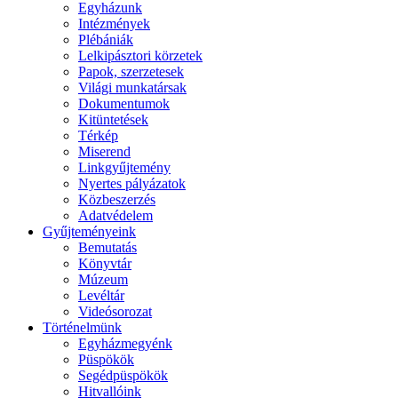
Egyházunk
Intézmények
Plébániák
Lelkipásztori körzetek
Papok, szerzetesek
Világi munkatársak
Dokumentumok
Kitüntetések
Térkép
Miserend
Linkgyűjtemény
Nyertes pályázatok
Közbeszerzés
Adatvédelem
Gyűjteményeink
Bemutatás
Könyvtár
Múzeum
Levéltár
Videósorozat
Történelmünk
Egyházmegyénk
Püspökök
Segédpüspökök
Hitvallóink