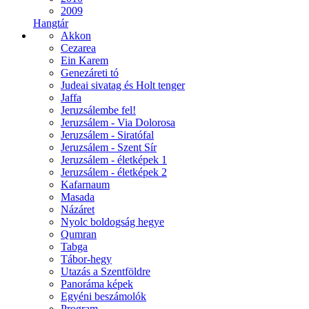
2009
Hangtár
Akkon
Cezarea
Ein Karem
Genezáreti tó
Judeai sivatag és Holt tenger
Jaffa
Jeruzsálembe fel!
Jeruzsálem - Via Dolorosa
Jeruzsálem - Siratófal
Jeruzsálem - Szent Sír
Jeruzsálem - életképek 1
Jeruzsálem - életképek 2
Kafarnaum
Masada
Názáret
Nyolc boldogság hegye
Qumran
Tabga
Tábor-hegy
Utazás a Szentföldre
Panoráma képek
Egyéni beszámolók
Program