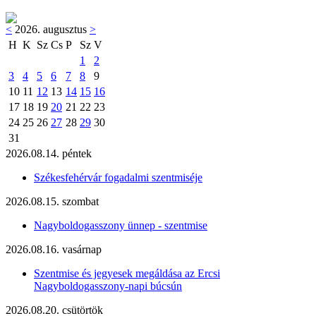
<
2026. augusztus
>
H
K
Sz
Cs
P
Sz
V
1
2
3
4
5
6
7
8
9
10
11
12
13
14
15
16
17
18
19
20
21
22
23
24
25
26
27
28
29
30
31
2026.08.14. péntek
Székesfehérvár fogadalmi szentmiséje
2026.08.15. szombat
Nagyboldogasszony ünnep - szentmise
2026.08.16. vasárnap
Szentmise és jegyesek megáldása az Ercsi
Nagyboldogasszony-napi búcsún
2026.08.20. csütörtök