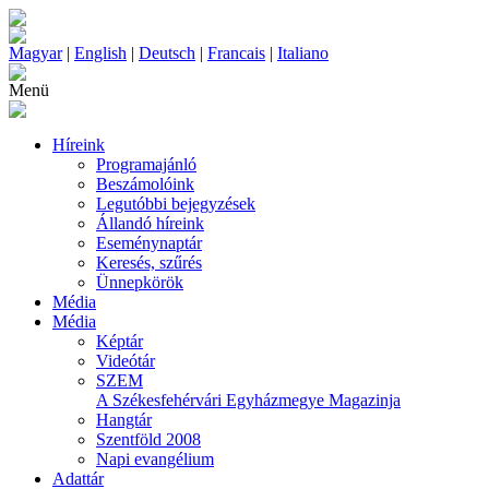
Magyar
|
English
|
Deutsch
|
Francais
|
Italiano
Menü
Híreink
Programajánló
Beszámolóink
Legutóbbi bejegyzések
Állandó híreink
Eseménynaptár
Keresés, szűrés
Ünnepkörök
Média
Média
Képtár
Videótár
SZEM
A Székesfehérvári Egyházmegye Magazinja
Hangtár
Szentföld 2008
Napi evangélium
Adattár