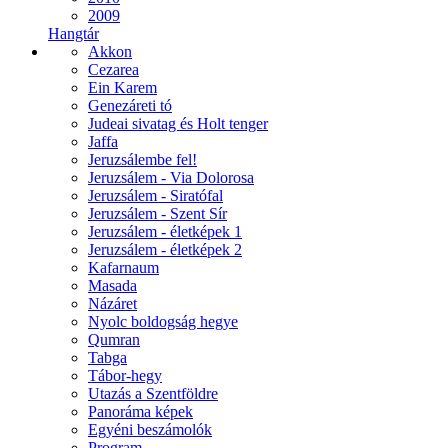
2009
Hangtár
Akkon
Cezarea
Ein Karem
Genezáreti tó
Judeai sivatag és Holt tenger
Jaffa
Jeruzsálembe fel!
Jeruzsálem - Via Dolorosa
Jeruzsálem - Siratófal
Jeruzsálem - Szent Sír
Jeruzsálem - életképek 1
Jeruzsálem - életképek 2
Kafarnaum
Masada
Názáret
Nyolc boldogság hegye
Qumran
Tabga
Tábor-hegy
Utazás a Szentföldre
Panoráma képek
Egyéni beszámolók
Program