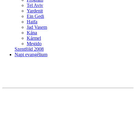
Tel Aviv
Yardenit
Ein Gedi
Haifa
Jad Vasem
Kána
Kármel
Megido
Szentföld 2008
Napi evangélium