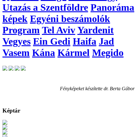
Utazás a Szentföldre
Panoráma
képek
Egyéni beszámolók
Program
Tel Aviv
Yardenit
Vegyes
Ein Gedi
Haifa
Jad
Vasem
Kána
Kármel
Megido
Fényképeket készítette dr. Berta Gábor
Képtár