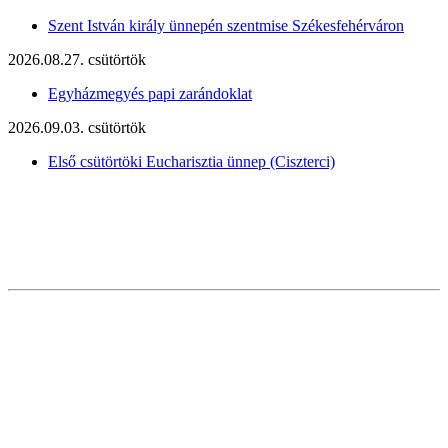
Szent István király ünnepén szentmise Székesfehérváron
2026.08.27. csütörtök
Egyházmegyés papi zarándoklat
2026.09.03. csütörtök
Első csütörtöki Eucharisztia ünnep (Ciszterci)