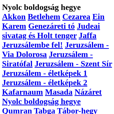
Nyolc boldogság hegye
Akkon
Betlehem
Cezarea
Ein
Karem
Genezáreti tó
Judeai
sivatag és Holt tenger
Jaffa
Jeruzsálembe fel!
Jeruzsálem -
Via Dolorosa
Jeruzsálem -
Siratófal
Jeruzsálem - Szent Sír
Jeruzsálem - életképek 1
Jeruzsálem - életképek 2
Kafarnaum
Masada
Názáret
Nyolc boldogság hegye
Qumran
Tabga
Tábor-hegy