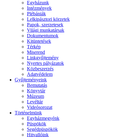
Egyházunk
Intézmények
Plébániák
Lelkipásztori körzetek
Papok, szerzetesek
Világi munkatársak
Dokumentumok
Kitüntetések
Térkép
Miserend
Linkgyűjtemény
Nyertes pályázatok
Közbeszerzés
Adatvédelem
Gyűjteményeink
Bemutatás
Könyvtár
Múzeum
Levéltár
Videósorozat
Történelmünk
Egyházmegyénk
Püspökök
Segédpüspökök
Hitvallóink