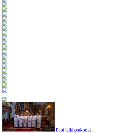
Papi lelkigyakorlat