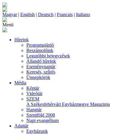
Magyar
|
English
|
Deutsch
|
Francais
|
Italiano
Menü
Híreink
Programajánló
Beszámolóink
Legutóbbi bejegyzések
Állandó híreink
Eseménynaptár
Keresés, szűrés
Ünnepkörök
Média
Képtár
Videótár
SZEM
A Székesfehérvári Egyházmegye Magazinja
Hangtár
Szentföld 2008
Napi evangélium
Adattár
Egyházunk