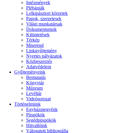
Intézmények
Plébániák
Lelkipásztori körzetek
Papok, szerzetesek
Világi munkatársak
Dokumentumok
Kitüntetések
Térkép
Miserend
Linkgyűjtemény
Nyertes pályázatok
Közbeszerzés
Adatvédelem
Gyűjteményeink
Bemutatás
Könyvtár
Múzeum
Levéltár
Videósorozat
Történelmünk
Egyházmegyénk
Püspökök
Segédpüspökök
Hitvallóink
Válogatott bibliográfia