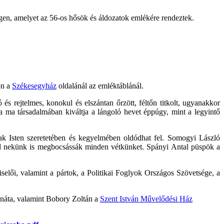
gen, amelyet az 56-os hősök és áldozatok emlékére rendeztek.
on a
Székesegyház
oldalánál az emléktáblánál.
 rejtelmes, konokul és elszántan őrzött, féltőn titkolt, ugyanakkor
 ma társadalmában kiváltja a lángoló hevet éppúgy, mint a legyintő
sak Isten szeretetében és kegyelmében oldódhat fel. Somogyi László
 majd nekünk is megbocsássák minden vétkünket. Spányi Antal püspök a
elői, valamint a pártok, a Politikai Foglyok Országos Szövetsége, a
enáta, valamint Bobory Zoltán a
Szent István Művelődési Ház