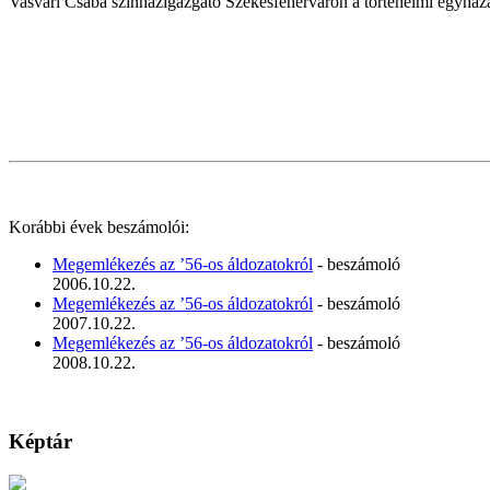
Vasvári Csaba színházigazgató Székesfehérváron a történelmi egyh
Korábbi évek beszámolói:
Megemlékezés az ’56-os áldozatokról
- beszámoló
2006.10.22.
Megemlékezés az ’56-os áldozatokról
- beszámoló
2007.10.22.
Megemlékezés az ’56-os áldozatokról
- beszámoló
2008.10.22.
Képtár