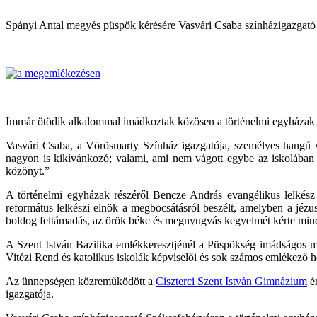
Spányi Antal megyés püspök kérésére Vasvári Csaba színházigazgató m
Immár ötödik alkalommal imádkoztak közösen a történelmi egyházak 
Vasvári Csaba, a Vörösmarty Színház igazgatója, személyes hangú vi
nagyon is kikívánkozó; valami, ami nem vágott egybe az iskolában 
közönyt.”
A történelmi egyházak részéről Bencze András evangélikus lelkész 
református lelkészi elnök a megbocsátásról beszélt, amelyben a jézu
boldog feltámadás, az örök béke és megnyugvás kegyelmét kérte mind
A Szent István Bazilika emlékkeresztjénél a Püspökség imádságos me
Vitézi Rend és katolikus iskolák képviselői és sok számos emlékező h
Az ünnepségen közreműködött a
Ciszterci Szent István Gimnázium
én
igazgatója.