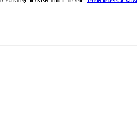
ázak 56-os megemlékezésén mondott beszéde:
0910emlekezes56_vasva