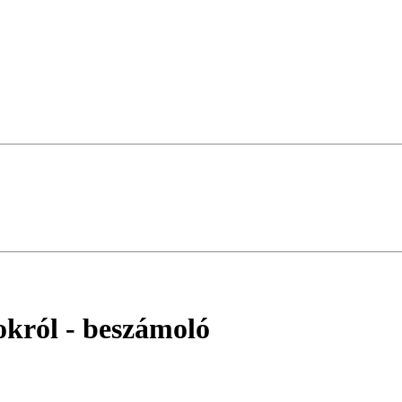
okról
- beszámoló