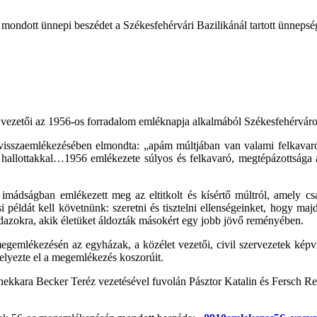
ondott ünnepi beszédet a Székesfehérvári Bazilikánál tartott ünnepsé
vezetői az 1956-os forradalom emléknapja alkalmából Székesfehérvár
sszaemlékezésében elmondta: „apám múltjában van valami felkavaró és
hallottakkal…1956 emlékezete súlyos és felkavaró, megtépázottsága a
imádságban emlékezett meg az eltitkolt és kísértő múltról, amely c
si példát kell követnünk: szeretni és tisztelni ellenségeinket, hogy
azokra, akik életüket áldozták másokért egy jobb jövő reményében.
gemlékezésén az egyházak, a közélet vezetői, civil szervezetek képvis
elyezte el a megemlékezés koszorúit.
ekkara Becker Teréz vezetésével fuvolán Pásztor Katalin és Fersch R