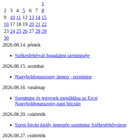
1
2
3
4
5
6
7
8
9
10
11
12
13
14
15
16
17
18
19
20
21
22
23
24
25
26
27
28
29
30
2026.08.14. péntek
Székesfehérvár fogadalmi szentmiséje
2026.08.15. szombat
Nagyboldogasszony ünnep - szentmise
2026.08.16. vasárnap
Szentmise és jegyesek megáldása az Ercsi
Nagyboldogasszony-napi búcsún
2026.08.20. csütörtök
Szent István király ünnepén szentmise Székesfehérváron
2026.08.27. csütörtök