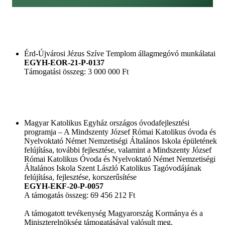
Érd-Újvárosi Jézus Szíve Templom állagmegóvó munkálatai
EGYH-EOR-21-P-0137
Támogatási összeg: 3 000 000 Ft
Magyar Katolikus Egyház országos óvodafejlesztési
programja – A Mindszenty József Római Katolikus óvoda és
Nyelvoktató Német Nemzetiségi Általános Iskola épületének
felújítása, további fejlesztése, valamint a Mindszenty József
Római Katolikus Óvoda és Nyelvoktató Német Nemzetiségi
Általános Iskola Szent László Katolikus Tagóvodájának
felújítása, fejlesztése, korszerűsítése
EGYH-EKF-20-P-0057
A támogatás összeg: 69 456 212 Ft
A támogatott tevékenység Magyarország Kormánya és a
Miniszterelnökség támogatásával valósult meg.