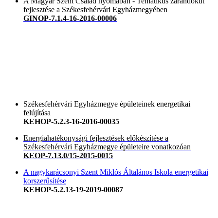
A Magyar Szent Család nyomában - Tematikus zarándokút
fejlesztése a Székesfehérvári Egyházmegyében
GINOP-7.1.4-16-2016-00006
Székesfehérvári Egyházmegye épületeinek energetikai
felújítása
KEHOP-5.2.3-16-2016-00035
Energiahatékonysági fejlesztések előkészítése a
Székesfehérvári Egyházmegye épületeire vonatkozóan
KEOP-7.13.0/15-2015-0015
A nagykarácsonyi Szent Miklós Általános Iskola energetikai
korszerűsítése
KEHOP-5.2.13-19-2019-00087