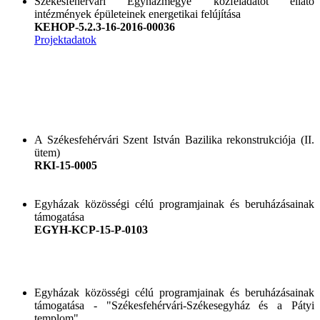
Székesfehérvári Egyházmegye közfeladatot ellátó
intézmények épületeinek energetikai felújítása
KEHOP-5.2.3-16-2016-00036
Projektadatok
A Székesfehérvári Szent István Bazilika rekonstrukciója (II.
ütem)
RKI-15-0005
Egyházak közösségi célú programjainak és beruházásainak
támogatása
EGYH-KCP-15-P-0103
Egyházak közösségi célú programjainak és beruházásainak
támogatása - "Székesfehérvári-Székesegyház és a Pátyi
templom"