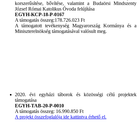
korszerűsítése, bővítése, valamint a Budaörsi Mindszenty
József Római Katolikus Óvoda felújítása
EGYH-KCP-18-P-0167
A támogatás összeg:178.726.023 Ft
A támogatott tevékenység Magyarország Kormánya és a
Miniszterelnökség támogatásával valósult meg.
2020. évi egyházi táborok és közösségi célú projektek
támogatása
EGYH-TAB-20-P-0010
A támogatás összeg: 16.990.850 Ft
A projekt összefoglalója ide kattintva érhető el.