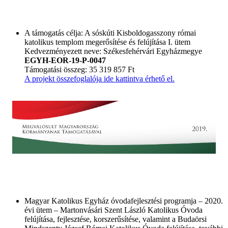
A támogatás célja: A sóskúti Kisboldogasszony római
katolikus templom megerősítése és felújítása I. ütem
Kedvezményezett neve: Székesfehérvári Egyházmegye
EGYH-EOR-19-P-0047
Támogatási összeg: 35 319 857 Ft
A projekt összefoglalója ide kattintva érhető el.
Magyar Katolikus Egyház óvodafejlesztési programja – 2020.
évi ütem – Martonvásári Szent László Katolikus Óvoda
felújítása, fejlesztése, korszerűsítése, valamint a Budaörsi