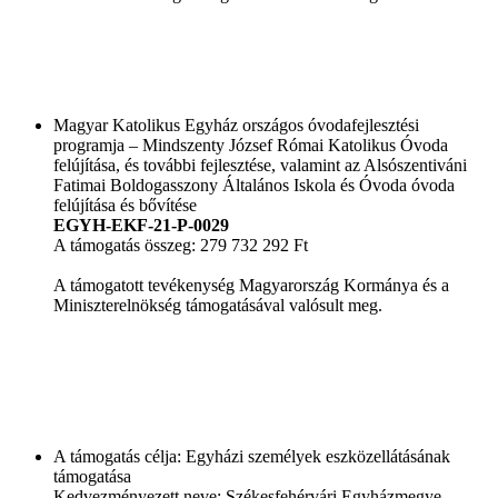
Magyar Katolikus Egyház országos óvodafejlesztési
programja – Mindszenty József Római Katolikus Óvoda
felújítása, és további fejlesztése, valamint az Alsószentiváni
Fatimai Boldogasszony Általános Iskola és Óvoda óvoda
felújítása és bővítése
EGYH-EKF-21-P-0029
A támogatás összeg: 279 732 292 Ft
A támogatott tevékenység Magyarország Kormánya és a
Miniszterelnökség támogatásával valósult meg.
A támogatás célja: Egyházi személyek eszközellátásának
támogatása
Kedvezményezett neve: Székesfehérvári Egyházmegye