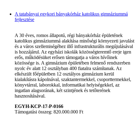
A tatabányai egykori bányakórház katolikus gimnáziummá
fejlesztése
A 30 éves, romos állapotú, régi bányakórház épületének
katolikus gimnáziummá alakítása minőségi környezeti javulást
és a város szellemiségéhez illő infrastrukturális megújulásával
is hozzájárul. Az egyházi iskolák közösségteremtő ereje igen
erős, működésüket erősen támogatja a város hívőinek
közössége is. A gimnázium épületében felmenő rendszerben
nyolc év alatt 12 osztályban 400 fiatalra számítanak. Az
elkészült főépületben 12 osztályos gimnázium kerül
kialakításra kápolnával, szaktantermekkel, csoporttermekkel,
könyvtárral, laborokkal, informatikai helyiségekkel, az
ingatlan alagsorának, két szintjének és tetőterének
hasznosításával.
EGYH-KCP-17-P-0166
Támogatási összeg: 820.000.000 Ft