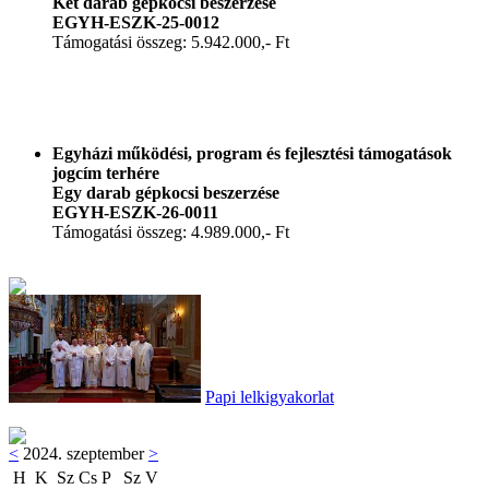
Két darab gépkocsi beszerzése
EGYH-ESZK-25-0012
Támogatási összeg: 5.942.000,- Ft
Egyházi működési, program és fejlesztési támogatások
jogcím terhére
Egy darab gépkocsi beszerzése
EGYH-ESZK-26-0011
Támogatási összeg: 4.989.000,- Ft
Papi lelkigyakorlat
<
2024. szeptember
>
H
K
Sz
Cs
P
Sz
V