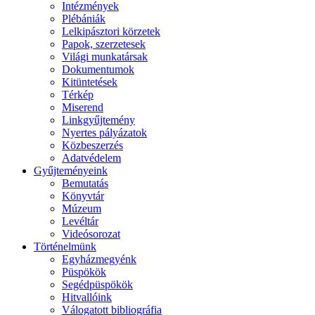
Intézmények
Plébániák
Lelkipásztori körzetek
Papok, szerzetesek
Világi munkatársak
Dokumentumok
Kitüntetések
Térkép
Miserend
Linkgyűjtemény
Nyertes pályázatok
Közbeszerzés
Adatvédelem
Gyűjteményeink
Bemutatás
Könyvtár
Múzeum
Levéltár
Videósorozat
Történelmünk
Egyházmegyénk
Püspökök
Segédpüspökök
Hitvallóink
Válogatott bibliográfia