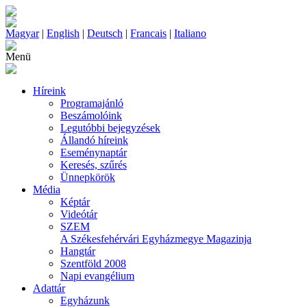
Magyar
|
English
|
Deutsch
|
Francais
|
Italiano
Menü
Híreink
Programajánló
Beszámolóink
Legutóbbi bejegyzések
Állandó híreink
Eseménynaptár
Keresés, szűrés
Ünnepkörök
Média
Képtár
Videótár
SZEM
A Székesfehérvári Egyházmegye Magazinja
Hangtár
Szentföld 2008
Napi evangélium
Adattár
Egyházunk