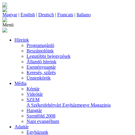
Magyar
|
English
|
Deutsch
|
Francais
|
Italiano
Menü
Híreink
Programajánló
Beszámolóink
Legutóbbi bejegyzések
Állandó híreink
Eseménynaptár
Keresés, szűrés
Ünnepkörök
Média
Képtár
Videótár
SZEM
A Székesfehérvári Egyházmegye Magazinja
Hangtár
Szentföld 2008
Napi evangélium
Adattár
Egyházunk