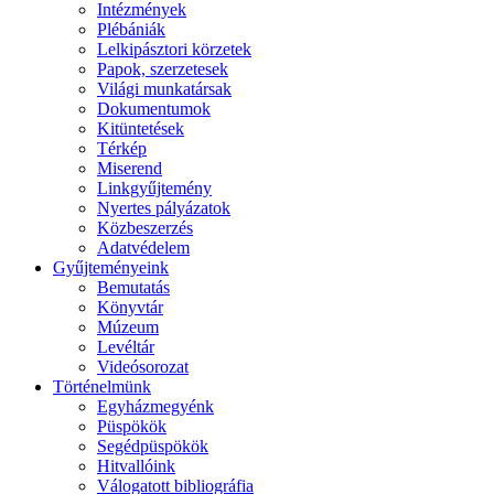
Intézmények
Plébániák
Lelkipásztori körzetek
Papok, szerzetesek
Világi munkatársak
Dokumentumok
Kitüntetések
Térkép
Miserend
Linkgyűjtemény
Nyertes pályázatok
Közbeszerzés
Adatvédelem
Gyűjteményeink
Bemutatás
Könyvtár
Múzeum
Levéltár
Videósorozat
Történelmünk
Egyházmegyénk
Püspökök
Segédpüspökök
Hitvallóink
Válogatott bibliográfia