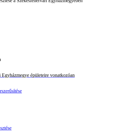
esztése a Székesfehérvári Egyházmegyében
a
ári Egyházmegye épületeire vonatkozóan
rszerűsítése
sztése