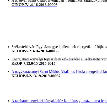
A Magyar Szent Család nyomában - Tematikus zarándokút fejl
GINOP-7.1.4-16-2016-00006
Székesfehérvári Egyházmegye épületeinek energetikai felújítás
KEHOP-5.2.3-16-2016-00035
Energiahatékonysági fejlesztések előkészítése a Székesfehérv
KEOP-7.13.0/15-2015-0015
A nagykarácsonyi Szent Miklós Általános Iskola energetikai ko
KEHOP-5.2.13-19-2019-00087
A tatabányai egykori bányakórház katolikus gimnáziummá fejle