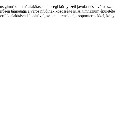
s gimnáziummá alakítása minőségi környezeti javulást és a város szelle
erősen támogatja a város hívőinek közössége is. A gimnázium épületében
ül kialakításra kápolnával, szaktantermekkel, csoporttermekkel, könyvt