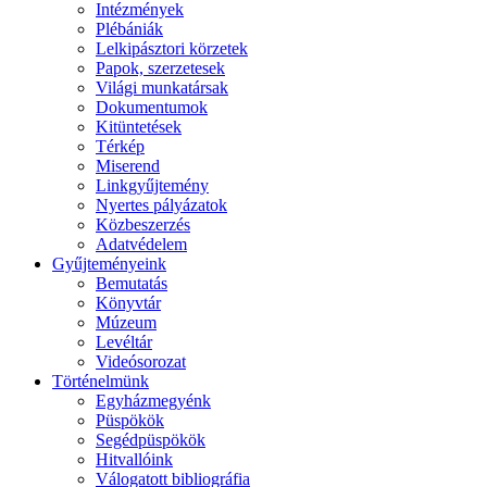
Intézmények
Plébániák
Lelkipásztori körzetek
Papok, szerzetesek
Világi munkatársak
Dokumentumok
Kitüntetések
Térkép
Miserend
Linkgyűjtemény
Nyertes pályázatok
Közbeszerzés
Adatvédelem
Gyűjteményeink
Bemutatás
Könyvtár
Múzeum
Levéltár
Videósorozat
Történelmünk
Egyházmegyénk
Püspökök
Segédpüspökök
Hitvallóink
Válogatott bibliográfia