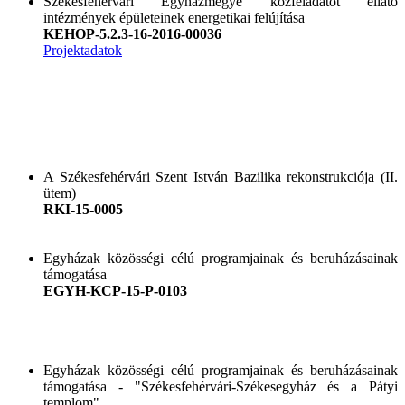
Székesfehérvári Egyházmegye közfeladatot ellátó
intézmények épületeinek energetikai felújítása
KEHOP-5.2.3-16-2016-00036
Projektadatok
A Székesfehérvári Szent István Bazilika rekonstrukciója (II.
ütem)
RKI-15-0005
Egyházak közösségi célú programjainak és beruházásainak
támogatása
EGYH-KCP-15-P-0103
Egyházak közösségi célú programjainak és beruházásainak
támogatása - "Székesfehérvári-Székesegyház és a Pátyi
templom"