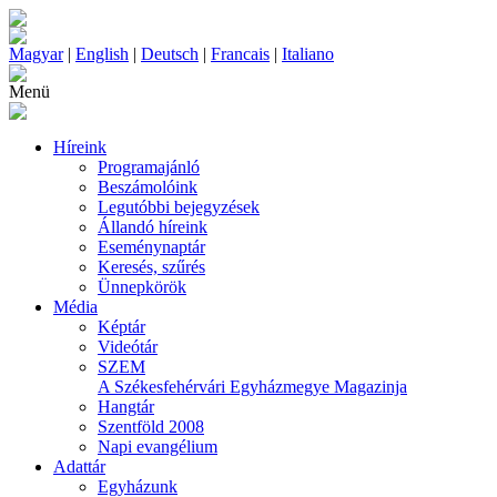
Magyar
|
English
|
Deutsch
|
Francais
|
Italiano
Menü
Híreink
Programajánló
Beszámolóink
Legutóbbi bejegyzések
Állandó híreink
Eseménynaptár
Keresés, szűrés
Ünnepkörök
Média
Képtár
Videótár
SZEM
A Székesfehérvári Egyházmegye Magazinja
Hangtár
Szentföld 2008
Napi evangélium
Adattár
Egyházunk