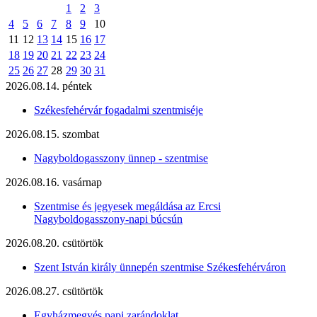
1
2
3
4
5
6
7
8
9
10
11
12
13
14
15
16
17
18
19
20
21
22
23
24
25
26
27
28
29
30
31
2026.08.14. péntek
Székesfehérvár fogadalmi szentmiséje
2026.08.15. szombat
Nagyboldogasszony ünnep - szentmise
2026.08.16. vasárnap
Szentmise és jegyesek megáldása az Ercsi
Nagyboldogasszony-napi búcsún
2026.08.20. csütörtök
Szent István király ünnepén szentmise Székesfehérváron
2026.08.27. csütörtök
Egyházmegyés papi zarándoklat