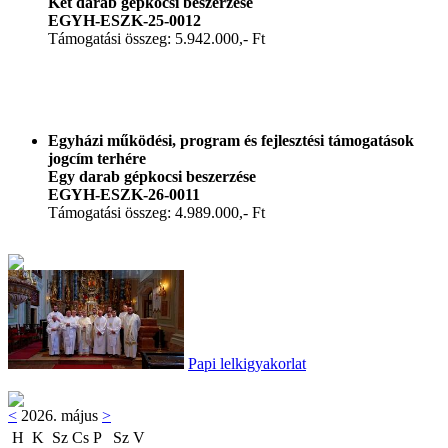
Két darab gépkocsi beszerzése
EGYH-ESZK-25-0012
Támogatási összeg: 5.942.000,- Ft
Egyházi működési, program és fejlesztési támogatások
jogcím terhére
Egy darab gépkocsi beszerzése
EGYH-ESZK-26-0011
Támogatási összeg: 4.989.000,- Ft
Papi lelkigyakorlat
<
2026. május
>
H
K
Sz
Cs
P
Sz
V