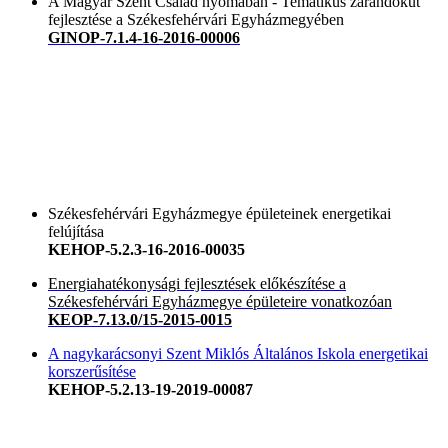
A Magyar Szent Család nyomában - Tematikus zarándokút
fejlesztése a Székesfehérvári Egyházmegyében
GINOP-7.1.4-16-2016-00006
Székesfehérvári Egyházmegye épületeinek energetikai
felújítása
KEHOP-5.2.3-16-2016-00035
Energiahatékonysági fejlesztések előkészítése a
Székesfehérvári Egyházmegye épületeire vonatkozóan
KEOP-7.13.0/15-2015-0015
A nagykarácsonyi Szent Miklós Általános Iskola energetikai
korszerűsítése
KEHOP-5.2.13-19-2019-00087