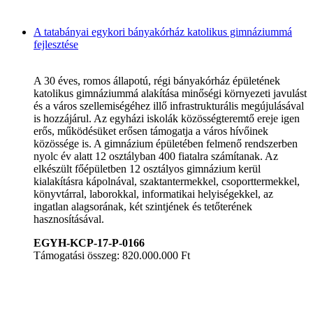
A tatabányai egykori bányakórház katolikus gimnáziummá
fejlesztése
A 30 éves, romos állapotú, régi bányakórház épületének
katolikus gimnáziummá alakítása minőségi környezeti javulást
és a város szellemiségéhez illő infrastrukturális megújulásával
is hozzájárul. Az egyházi iskolák közösségteremtő ereje igen
erős, működésüket erősen támogatja a város hívőinek
közössége is. A gimnázium épületében felmenő rendszerben
nyolc év alatt 12 osztályban 400 fiatalra számítanak. Az
elkészült főépületben 12 osztályos gimnázium kerül
kialakításra kápolnával, szaktantermekkel, csoporttermekkel,
könyvtárral, laborokkal, informatikai helyiségekkel, az
ingatlan alagsorának, két szintjének és tetőterének
hasznosításával.
EGYH-KCP-17-P-0166
Támogatási összeg: 820.000.000 Ft