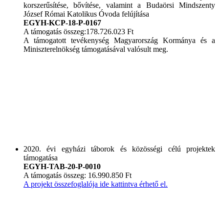
korszerűsítése, bővítése, valamint a Budaörsi Mindszenty
József Római Katolikus Óvoda felújítása
EGYH-KCP-18-P-0167
A támogatás összeg:178.726.023 Ft
A támogatott tevékenység Magyarország Kormánya és a
Miniszterelnökség támogatásával valósult meg.
2020. évi egyházi táborok és közösségi célú projektek
támogatása
EGYH-TAB-20-P-0010
A támogatás összeg: 16.990.850 Ft
A projekt összefoglalója ide kattintva érhető el.