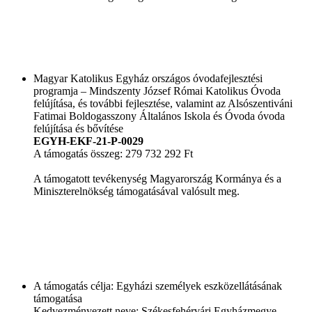
Magyar Katolikus Egyház országos óvodafejlesztési
programja – Mindszenty József Római Katolikus Óvoda
felújítása, és további fejlesztése, valamint az Alsószentiváni
Fatimai Boldogasszony Általános Iskola és Óvoda óvoda
felújítása és bővítése
EGYH-EKF-21-P-0029
A támogatás összeg: 279 732 292 Ft
A támogatott tevékenység Magyarország Kormánya és a
Miniszterelnökség támogatásával valósult meg.
A támogatás célja: Egyházi személyek eszközellátásának
támogatása
Kedvezményezett neve: Székesfehérvári Egyházmegye