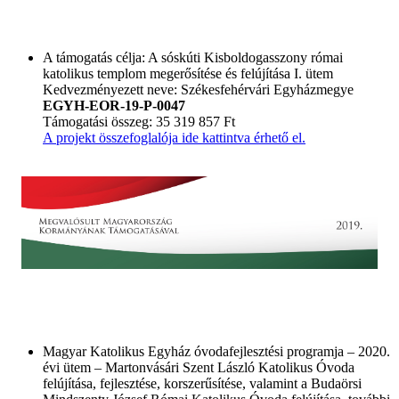
A támogatás célja: A sóskúti Kisboldogasszony római
katolikus templom megerősítése és felújítása I. ütem
Kedvezményezett neve: Székesfehérvári Egyházmegye
EGYH-EOR-19-P-0047
Támogatási összeg: 35 319 857 Ft
A projekt összefoglalója ide kattintva érhető el.
Magyar Katolikus Egyház óvodafejlesztési programja – 2020.
évi ütem – Martonvásári Szent László Katolikus Óvoda
felújítása, fejlesztése, korszerűsítése, valamint a Budaörsi