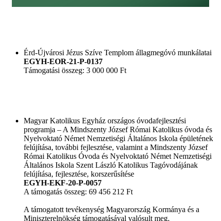
Érd-Újvárosi Jézus Szíve Templom állagmegóvó munkálatai
EGYH-EOR-21-P-0137
Támogatási összeg: 3 000 000 Ft
Magyar Katolikus Egyház országos óvodafejlesztési
programja – A Mindszenty József Római Katolikus óvoda és
Nyelvoktató Német Nemzetiségi Általános Iskola épületének
felújítása, további fejlesztése, valamint a Mindszenty József
Római Katolikus Óvoda és Nyelvoktató Német Nemzetiségi
Általános Iskola Szent László Katolikus Tagóvodájának
felújítása, fejlesztése, korszerűsítése
EGYH-EKF-20-P-0057
A támogatás összeg: 69 456 212 Ft
A támogatott tevékenység Magyarország Kormánya és a
Miniszterelnökség támogatásával valósult meg.