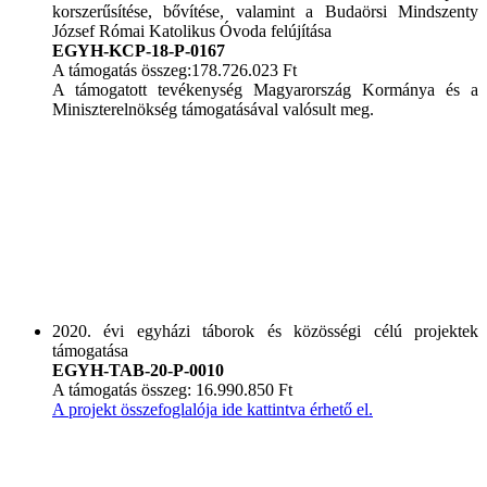
korszerűsítése, bővítése, valamint a Budaörsi Mindszenty
József Római Katolikus Óvoda felújítása
EGYH-KCP-18-P-0167
A támogatás összeg:178.726.023 Ft
A támogatott tevékenység Magyarország Kormánya és a
Miniszterelnökség támogatásával valósult meg.
2020. évi egyházi táborok és közösségi célú projektek
támogatása
EGYH-TAB-20-P-0010
A támogatás összeg: 16.990.850 Ft
A projekt összefoglalója ide kattintva érhető el.