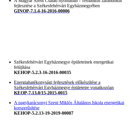
A Magyar Szent Család nyomában - Tematikus zarándokút
fejlesztése a Székesfehérvári Egyházmegyében
GINOP-7.1.4-16-2016-00006
Székesfehérvári Egyházmegye épületeinek energetikai
felújítása
KEHOP-5.2.3-16-2016-00035
Energiahatékonysági fejlesztések előkészítése a
Székesfehérvári Egyházmegye épületeire vonatkozóan
KEOP-7.13.0/15-2015-0015
A nagykarácsonyi Szent Miklós Általános Iskola energetikai
korszerűsítése
KEHOP-5.2.13-19-2019-00087