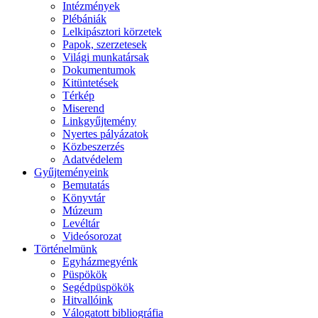
Intézmények
Plébániák
Lelkipásztori körzetek
Papok, szerzetesek
Világi munkatársak
Dokumentumok
Kitüntetések
Térkép
Miserend
Linkgyűjtemény
Nyertes pályázatok
Közbeszerzés
Adatvédelem
Gyűjteményeink
Bemutatás
Könyvtár
Múzeum
Levéltár
Videósorozat
Történelmünk
Egyházmegyénk
Püspökök
Segédpüspökök
Hitvallóink
Válogatott bibliográfia