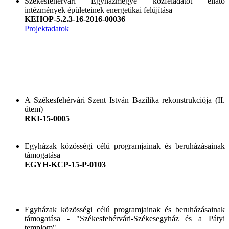
Székesfehérvári Egyházmegye közfeladatot ellátó
intézmények épületeinek energetikai felújítása
KEHOP-5.2.3-16-2016-00036
Projektadatok
A Székesfehérvári Szent István Bazilika rekonstrukciója (II.
ütem)
RKI-15-0005
Egyházak közösségi célú programjainak és beruházásainak
támogatása
EGYH-KCP-15-P-0103
Egyházak közösségi célú programjainak és beruházásainak
támogatása - "Székesfehérvári-Székesegyház és a Pátyi
templom"