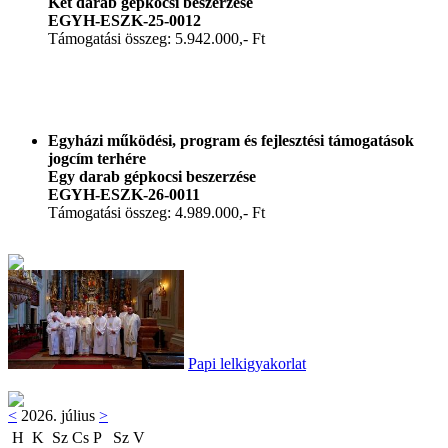
Két darab gépkocsi beszerzése
EGYH-ESZK-25-0012
Támogatási összeg: 5.942.000,- Ft
Egyházi működési, program és fejlesztési támogatások
jogcím terhére
Egy darab gépkocsi beszerzése
EGYH-ESZK-26-0011
Támogatási összeg: 4.989.000,- Ft
Papi lelkigyakorlat
<
2026. július
>
H
K
Sz
Cs
P
Sz
V