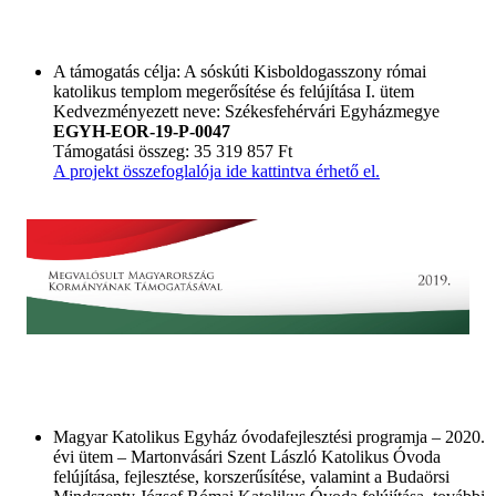
A támogatás célja: A sóskúti Kisboldogasszony római
katolikus templom megerősítése és felújítása I. ütem
Kedvezményezett neve: Székesfehérvári Egyházmegye
EGYH-EOR-19-P-0047
Támogatási összeg: 35 319 857 Ft
A projekt összefoglalója ide kattintva érhető el.
Magyar Katolikus Egyház óvodafejlesztési programja – 2020.
évi ütem – Martonvásári Szent László Katolikus Óvoda
felújítása, fejlesztése, korszerűsítése, valamint a Budaörsi