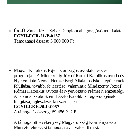
Érd-Újvárosi Jézus Szíve Templom állagmegóvó munkálatai
EGYH-EOR-21-P-0137
Támogatási összeg: 3 000 000 Ft
Magyar Katolikus Egyház országos óvodafejlesztési
programja – A Mindszenty József Római Katolikus óvoda és
Nyelvoktató Német Nemzetiségi Általános Iskola épületének
felújítása, további fejlesztése, valamint a Mindszenty József
Római Katolikus Óvoda és Nyelvoktató Német Nemzetiségi
Általános Iskola Szent László Katolikus Tagóvodájának
felújítása, fejlesztése, korszerűsítése
EGYH-EKF-20-P-0057
A támogatás összeg: 69 456 212 Ft
A támogatott tevékenység Magyarország Kormánya és a
Miniszterelnökség támogatásával valósult meg.