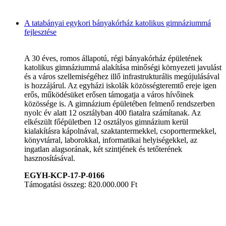
A tatabányai egykori bányakórház katolikus gimnáziummá
fejlesztése
A 30 éves, romos állapotú, régi bányakórház épületének
katolikus gimnáziummá alakítása minőségi környezeti javulást
és a város szellemiségéhez illő infrastrukturális megújulásával
is hozzájárul. Az egyházi iskolák közösségteremtő ereje igen
erős, működésüket erősen támogatja a város hívőinek
közössége is. A gimnázium épületében felmenő rendszerben
nyolc év alatt 12 osztályban 400 fiatalra számítanak. Az
elkészült főépületben 12 osztályos gimnázium kerül
kialakításra kápolnával, szaktantermekkel, csoporttermekkel,
könyvtárral, laborokkal, informatikai helyiségekkel, az
ingatlan alagsorának, két szintjének és tetőterének
hasznosításával.
EGYH-KCP-17-P-0166
Támogatási összeg: 820.000.000 Ft