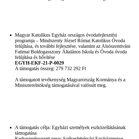
Magyar Katolikus Egyház országos óvodafejlesztési
programja – Mindszenty József Római Katolikus Óvoda
felújítása, és további fejlesztése, valamint az Alsószentiváni
Fatimai Boldogasszony Általános Iskola és Óvoda óvoda
felújítása és bővítése
EGYH-EKF-21-P-0029
A támogatás összeg: 279 732 292 Ft
A támogatott tevékenység Magyarország Kormánya és a
Miniszterelnökség támogatásával valósult meg.
A támogatás célja: Egyházi személyek eszközellátásának
támogatása
Kedvezményezett neve: Székesfehérvári Egyházmegye