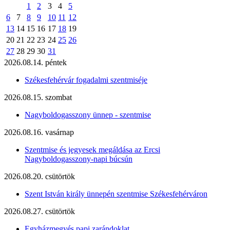
1
2
3
4
5
6
7
8
9
10
11
12
13
14
15
16
17
18
19
20
21
22
23
24
25
26
27
28
29
30
31
2026.08.14. péntek
Székesfehérvár fogadalmi szentmiséje
2026.08.15. szombat
Nagyboldogasszony ünnep - szentmise
2026.08.16. vasárnap
Szentmise és jegyesek megáldása az Ercsi
Nagyboldogasszony-napi búcsún
2026.08.20. csütörtök
Szent István király ünnepén szentmise Székesfehérváron
2026.08.27. csütörtök
Egyházmegyés papi zarándoklat