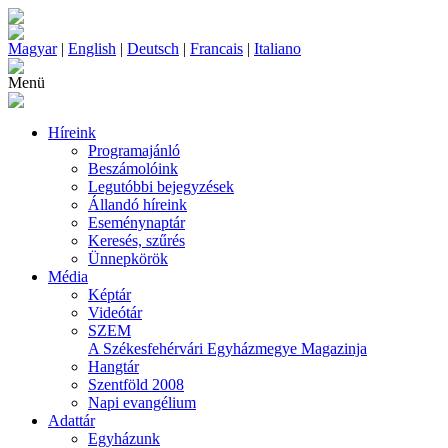
Magyar
|
English
|
Deutsch
|
Francais
|
Italiano
Menü
Híreink
Programajánló
Beszámolóink
Legutóbbi bejegyzések
Állandó híreink
Eseménynaptár
Keresés, szűrés
Ünnepkörök
Média
Képtár
Videótár
SZEM
A Székesfehérvári Egyházmegye Magazinja
Hangtár
Szentföld 2008
Napi evangélium
Adattár
Egyházunk