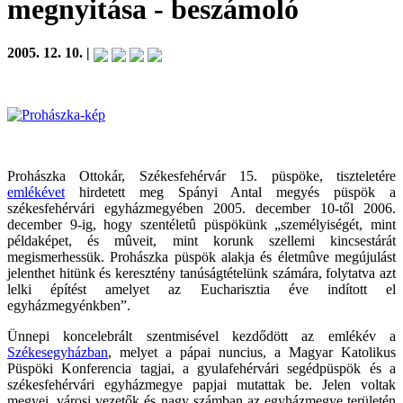
megnyitása
- beszámoló
2005. 12. 10. |
Prohászka Ottokár, Székesfehérvár 15. püspöke, tiszteletére
emlékévet
hirdetett meg Spányi Antal megyés püspök a
székesfehérvári egyházmegyében 2005. december 10-től 2006.
december 9-ig, hogy szentéletû püspökünk „személyiségét, mint
példaképet, és mûveit, mint korunk szellemi kincsestárát
megismerhessük. Prohászka püspök alakja és életmûve megújulást
jelenthet hitünk és keresztény tanúságtételünk számára, folytatva azt
lelki építést amelyet az Eucharisztia éve indított el
egyházmegyénkben”.
Ünnepi koncelebrált szentmisével kezdődött az emlékév a
Székesegyházban
, melyet a pápai nuncius, a Magyar Katolikus
Püspöki Konferencia tagjai, a gyulafehérvári segédpüspök és a
székesfehérvári egyházmegye papjai mutattak be. Jelen voltak
megyei, városi vezetők és nagy számban az egyházmegye területén