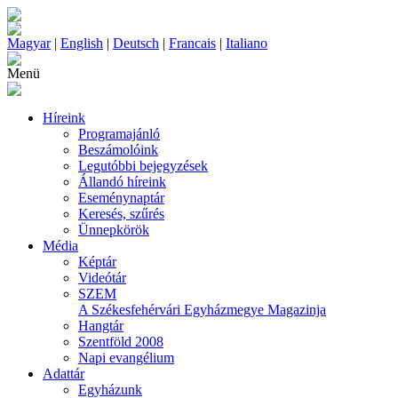
Magyar
|
English
|
Deutsch
|
Francais
|
Italiano
Menü
Híreink
Programajánló
Beszámolóink
Legutóbbi bejegyzések
Állandó híreink
Eseménynaptár
Keresés, szűrés
Ünnepkörök
Média
Képtár
Videótár
SZEM
A Székesfehérvári Egyházmegye Magazinja
Hangtár
Szentföld 2008
Napi evangélium
Adattár
Egyházunk