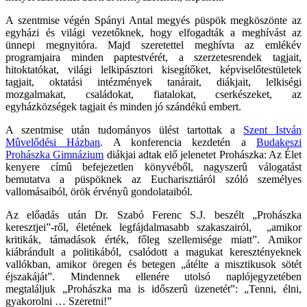
A szentmise végén Spányi Antal megyés püspök megköszönte az
egyházi és világi vezetőknek, hogy elfogadták a meghívást az
ünnepi megnyitóra. Majd szeretettel meghívta az emlékév
programjaira minden paptestvérét, a szerzetesrendek tagjait,
hitoktatókat, világi lelkipásztori kisegítőket, képviselőtestületek
tagjait, oktatási intézmények tanárait, diákjait, lelkiségi
mozgalmakat, családokat, fiatalokat, cserkészeket, az
egyházközségek tagjait és minden jó szándékú embert.
A szentmise után tudományos ülést tartottak a
Szent István
Mûvelődési Házban
. A konferencia kezdetén a
Budakeszi
Prohászka Gimnázium
diákjai adtak elő jelenetet Prohászka: Az Élet
kenyere címû befejezetlen könyvéből, nagyszerû válogatást
bemutatva a püspöknek az Eucharisztiáról szóló személyes
vallomásaiból, örök érvényû gondolataiból.
Az előadás után Dr. Szabó Ferenc S.J. beszélt „Prohászka
keresztjei”-ről, életének legfájdalmasabb szakaszairól, „amikor
kritikák, támadások érték, főleg szellemisége miatt”. Amikor
kiábrándult a politikából, csalódott a magukat keresztényeknek
vallókban, amikor öregen és betegen „átélte a misztikusok sötét
éjszakáját”. Mindennek ellenére utolsó naplójegyzetében
megtaláljuk „Prohászka ma is időszerû üzenetét”: „Tenni, élni,
gyakorolni … Szeretni!”