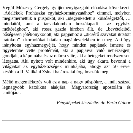
Végül Mózessy Gergely gyûjteményigazgató előadása következett
„Adalékok Prohászka egyházkormányzatához” címmel, melyben
megismerhettük a püspököt, aki „idegenkedett a külsőségektől, …
mindattól, ami a társadalomban hozzátapadt az egyházi
méltósághoz”, aki rossz gazda hírében állt, de „bevételeiből
bőségesen jótékonykodott, aki papjaihoz a „dicsérő szavakat iktatott
iratokon” a korholókat iktatlan magánlevelekben írta meg. Aki úgy
irányította egyházmegyéjét, hogy minden papjának ismerte és
figyelembe vette problémáit, aki a papjaival való nehézségeit,
gondjait, a kápolnába és az oltárra vitte, aki a betegeket rendszeresen
látogatta. Aki nyitott volt mindenkire, aki úgy akarta bevonni a
világiakat az egyházközségek munkájába, ahogy azt 50 évvel
később a II. Vatikáni Zsinat határozatai fogalmazták meg.
Méltó megemlékezés volt ez a nap a nagy püspökre, a múlt század
legnagyobb katolikus alakjára, Magyarország apostolára és
tanítójára.
Fényképeket készítette: dr. Berta Gábor