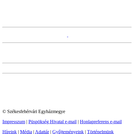
© Székesfehérvári Egyházmegye
Impresszum
|
Püspökség Hivatal e-mail
|
Honlapreferens e-mail
Híreink
|
Média
|
Adattár
|
Gyűjteményeink
|
Történelmünk