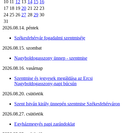
10
11
12
13
14
15
16
17
18
19
20
21
22
23
24
25
26
27
28
29
30
31
2026.08.14. péntek
Székesfehérvár fogadalmi szentmiséje
2026.08.15. szombat
Nagyboldogasszony ünnep - szentmise
2026.08.16. vasárnap
Szentmise és jegyesek megáldása az Ercsi
Nagyboldogasszony-napi búcsún
2026.08.20. csütörtök
Szent István király ünnepén szentmise Székesfehérváron
2026.08.27. csütörtök
Egyházmegyés papi zarándoklat