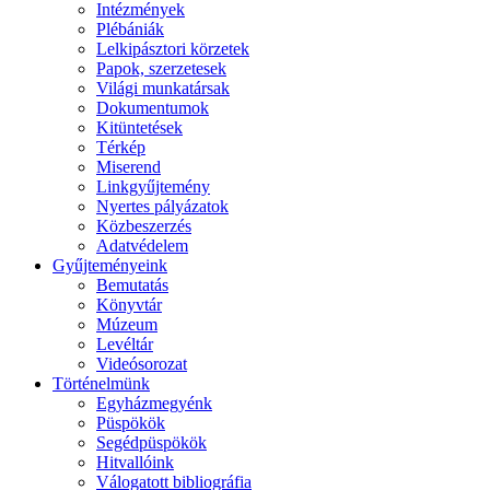
Intézmények
Plébániák
Lelkipásztori körzetek
Papok, szerzetesek
Világi munkatársak
Dokumentumok
Kitüntetések
Térkép
Miserend
Linkgyűjtemény
Nyertes pályázatok
Közbeszerzés
Adatvédelem
Gyűjteményeink
Bemutatás
Könyvtár
Múzeum
Levéltár
Videósorozat
Történelmünk
Egyházmegyénk
Püspökök
Segédpüspökök
Hitvallóink
Válogatott bibliográfia