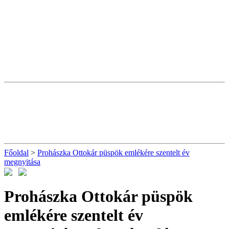
Főoldal
>
Prohászka Ottokár püspök emlékére szentelt év
megnyitása
Prohászka Ottokár püspök
emlékére szentelt év