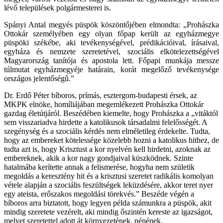
lévő települések polgármesterei is.
Spányi Antal megyés püspök köszöntőjében elmondta: „Prohászka
Ottokár személyében egy olyan főpap került az egyházmegye
püspöki székébe, aki tevékenységével, prédikációival, írásaival,
egyháza és nemzete szeretetével, szociális elkötelezettségével
Magyarország tanítója és apostola lett. Főpapi munkája messze
túlmutat egyházmegyéje határain, korát megelőző tevékenysége
országos jelentőségû.”
Dr. Erdő Péter bíboros, prímás, esztergom-budapesti érsek, az
MKPK elnöke, homíliájában megemlékezett Prohászka Ottokár
gazdag életútjáról. Beszédében kiemelte, hogy Prohászka a „vitáktól
sem visszariadva hirdette a katolikusok társadalmi felelősségét. A
szegénység és a szociális kérdés nem elméletileg érdekelte. Tudta,
hogy az embereket kötelessége közelebb hozni a katolikus hithez, de
tudta azt is, hogy Krisztust a kor nyelvén kell hirdetni, azoknak az
embereknek, akik a kor nagy gondjaival küszködnek. Szinte
hatalmába kerítette annak a felismerése, hogyha nem születik
megoldás a keresztény hit és a krisztusi szeretet radikális komolyan
vétele alapján a szociális feszültségek leküzdésére, akkor teret nyer
egy ateista, erőszakos megoldási törekvés.” Beszéde végén a
bíboros arra biztatott, hogy legyen példa számunkra a püspök, akit
mindig szeretete vezérelt, aki mindig őszintén kereste az igazságot,
melyet szeretettel adott át környezetének, népének.