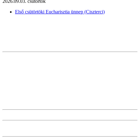
2026.09.03. csütörtök
Első csütörtöki Eucharisztia ünnep (Ciszterci)