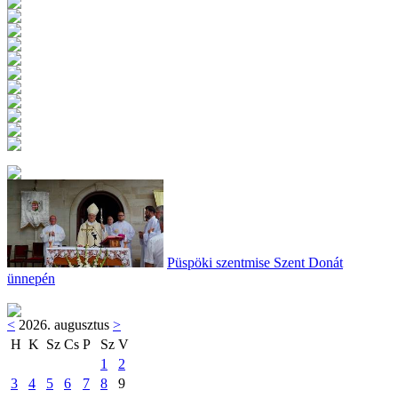
Püspöki szentmise Szent Donát
ünnepén
<
2026. augusztus
>
H
K
Sz
Cs
P
Sz
V
1
2
3
4
5
6
7
8
9