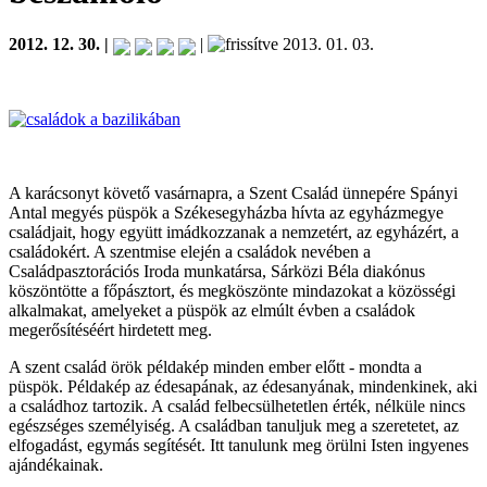
2012. 12. 30. |
|
2013. 01. 03.
A karácsonyt követő vasárnapra, a Szent Család ünnepére Spányi
Antal megyés püspök a Székesegyházba hívta az egyházmegye
családjait, hogy együtt imádkozzanak a nemzetért, az egyházért, a
családokért. A szentmise elején a családok nevében a
Családpasztorációs Iroda munkatársa, Sárközi Béla diakónus
köszöntötte a főpásztort, és megköszönte mindazokat a közösségi
alkalmakat, amelyeket a püspök az elmúlt évben a családok
megerősítéséért hirdetett meg.
A szent család örök példakép minden ember előtt - mondta a
püspök. Példakép az édesapának, az édesanyának, mindenkinek, aki
a családhoz tartozik. A család felbecsülhetetlen érték, nélküle nincs
egészséges személyiség. A családban tanuljuk meg a szeretetet, az
elfogadást, egymás segítését. Itt tanulunk meg örülni Isten ingyenes
ajándékainak.