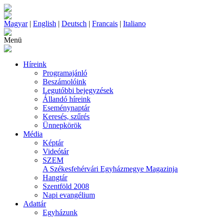
Magyar
|
English
|
Deutsch
|
Francais
|
Italiano
Menü
Híreink
Programajánló
Beszámolóink
Legutóbbi bejegyzések
Állandó híreink
Eseménynaptár
Keresés, szűrés
Ünnepkörök
Média
Képtár
Videótár
SZEM
A Székesfehérvári Egyházmegye Magazinja
Hangtár
Szentföld 2008
Napi evangélium
Adattár
Egyházunk