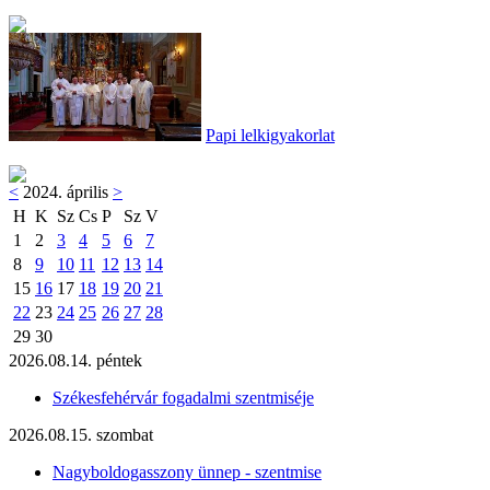
Papi lelkigyakorlat
<
2024. április
>
H
K
Sz
Cs
P
Sz
V
1
2
3
4
5
6
7
8
9
10
11
12
13
14
15
16
17
18
19
20
21
22
23
24
25
26
27
28
29
30
2026.08.14. péntek
Székesfehérvár fogadalmi szentmiséje
2026.08.15. szombat
Nagyboldogasszony ünnep - szentmise