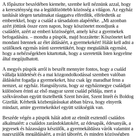
A főpásztor beszédében kiemelte, szembe kell néznünk azzal, hogy
a kereszténység ma a legüldözöttebb közösség a világon. Az egyház
tanítását idegen tartalmakat ráaggatva elferdítik, elfeledtetik az
emberekkel, hogy a család a társadalom alapértéke. „Mi azonban
azért jöttünk össze ezen napon, hogy köszönetet mondjunk a
családért, azért az emberi közösségért, amely kész a gyermekek
befogadására. – mondta a püspök, majd hozzátette: Köszönetet kell
mondani Istennek az élet áldásáért, a gyermekekért! Hálát kell adni a
szülőknek egymás iránti szeretetükért, hogy megtalálták egymást,
hogy a nehézségekben kitartottak, hogy a szeretetük Isten kegyelme
által megújulhatott.
A megyés püspök arról is beszélt mennyire fontos, hogy a család
vállalja küldetését és a mai közgondolkodással szemben valóban
áldásként fogadja a gyermekeket, hisz csak így maradhat fenn a
nemzet, az egyház. Hangsúlyozta, hogy az egyházmegye családjait
különösen érinti az első magyar szent család példája, mert a
székvárosban együtt tisztelhetik Szent Istvánt, Szent Imrét és Boldog
Gizellát. Kérhetik közbenjárásukat abban bízva, hogy elnyerik
mindazt, amire gyermekeikkel együtt szükségük van.
Beszéde végén a püspök hálát adott az elmúlt esztendő családos
alkalmaiért: a családos zarándoklatokért, az édesapák, édesanyák, a
jegyesek és házasságra készülők, a gyermekáldásra várók valamint a
nagyszülők megáldásáért, a nyári táborért, és minden közösségben