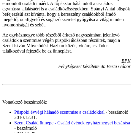
elmondott családi imáért. A főpásztor hálát adott a családok
egymásra találásáért is a családközösségekben. Spányi Antal püspök
befejezésül azt kívánta, hogy a keresztény családokból áradó
megértő, odafigyelő és sugárzó szeretet gyógyítsa a világ minden
nyomorúságát és sebét.
Az egyházmegye több részéből érkező nagyszámban jelenlevő
családok a szentmise végén püspöki áldásban részültek, majd a
Szent István Művelődési Házban közös, vidám, családos
találkozóval fejezték be az ünneplést.
BPK
Fényképeket készítette dr. Berta Gábor
Vonatkozó beszámolók:
Püspöki évvégi hálaadó szentmise a családokkal
- beszámoló
2010.12.31.
Szent Család ünnepe - Család évének egyházmegyei bezárása
- beszámoló