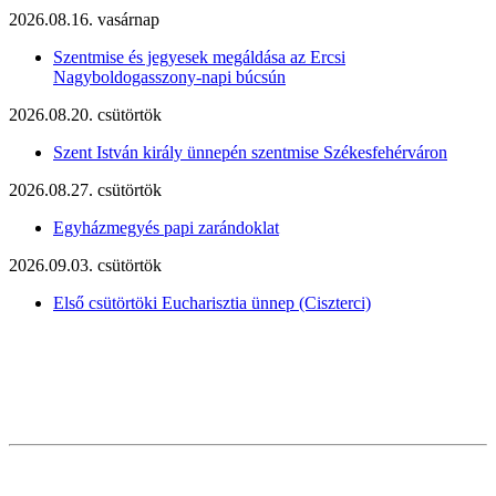
2026.08.16. vasárnap
Szentmise és jegyesek megáldása az Ercsi
Nagyboldogasszony-napi búcsún
2026.08.20. csütörtök
Szent István király ünnepén szentmise Székesfehérváron
2026.08.27. csütörtök
Egyházmegyés papi zarándoklat
2026.09.03. csütörtök
Első csütörtöki Eucharisztia ünnep (Ciszterci)