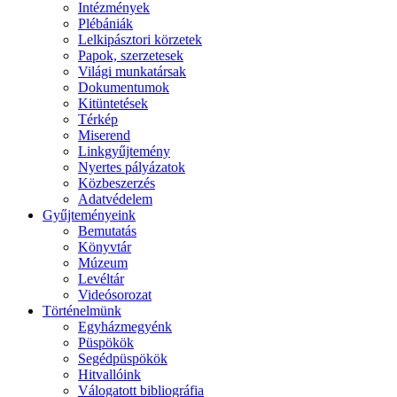
Intézmények
Plébániák
Lelkipásztori körzetek
Papok, szerzetesek
Világi munkatársak
Dokumentumok
Kitüntetések
Térkép
Miserend
Linkgyűjtemény
Nyertes pályázatok
Közbeszerzés
Adatvédelem
Gyűjteményeink
Bemutatás
Könyvtár
Múzeum
Levéltár
Videósorozat
Történelmünk
Egyházmegyénk
Püspökök
Segédpüspökök
Hitvallóink
Válogatott bibliográfia