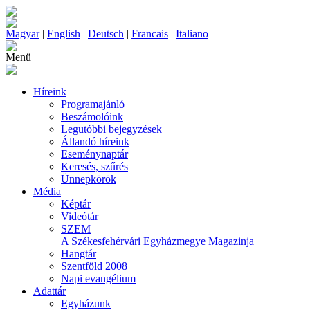
Magyar
|
English
|
Deutsch
|
Francais
|
Italiano
Menü
Híreink
Programajánló
Beszámolóink
Legutóbbi bejegyzések
Állandó híreink
Eseménynaptár
Keresés, szűrés
Ünnepkörök
Média
Képtár
Videótár
SZEM
A Székesfehérvári Egyházmegye Magazinja
Hangtár
Szentföld 2008
Napi evangélium
Adattár
Egyházunk