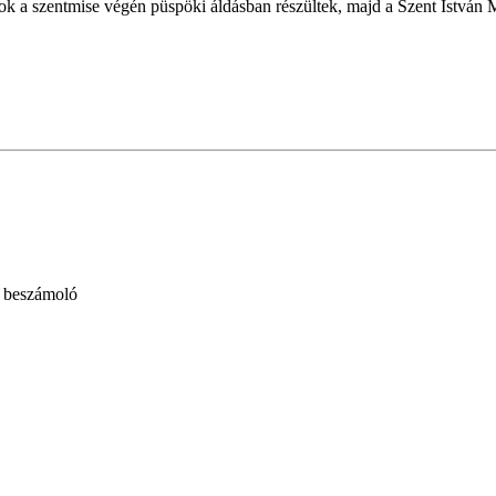
 a szentmise végén püspöki áldásban részültek, majd a Szent István M
- beszámoló