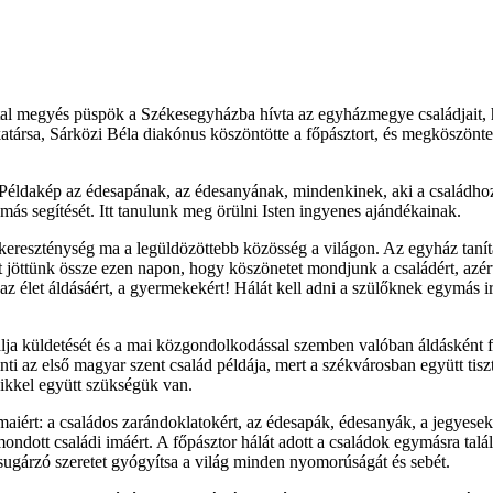
al megyés püspök a Székesegyházba hívta az egyházmegye családjait, h
atársa, Sárközi Béla diakónus köszöntötte a főpásztort, és megköszönt
éldakép az édesapának, az édesanyának, mindenkinek, aki a családhoz ta
más segítését. Itt tanulunk meg örülni Isten ingyenes ajándékainak.
reszténység ma a legüldözöttebb közösség a világon. Az egyház tanításá
t jöttünk össze ezen napon, hogy köszönetet mondjunk a családért, azé
z élet áldásáért, a gyermekekért! Hálát kell adni a szülőknek egymás i
alja küldetését és a mai közgondolkodással szemben valóban áldásként 
 az első magyar szent család példája, mert a székvárosban együtt tiszte
ikkel együtt szükségük van.
maiért: a családos zarándoklatokért, az édesapák, édesanyák, a jegyese
ndott családi imáért. A főpásztor hálát adott a családok egymásra talá
sugárzó szeretet gyógyítsa a világ minden nyomorúságát és sebét.