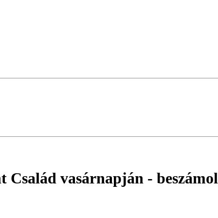
nt Család vasárnapján
- beszámo