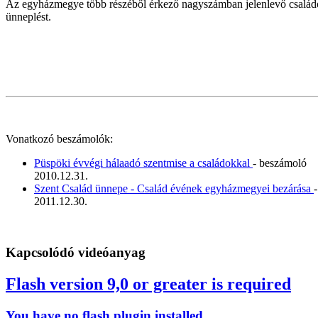
Az egyházmegye több részéből érkező nagyszámban jelenlevő családok
ünneplést.
Vonatkozó beszámolók:
Püspöki évvégi hálaadó szentmise a családokkal
- beszámoló
2010.12.31.
Szent Család ünnepe - Család évének egyházmegyei bezárása
2011.12.30.
Kapcsolódó videóanyag
Flash version 9,0 or greater is required
You have no flash plugin installed