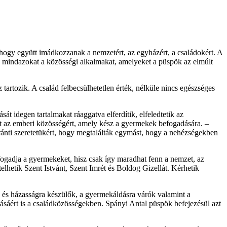
ogy együtt imádkozzanak a nemzetért, az egyházért, a családokért. A
e mindazokat a közösségi alkalmakat, amelyeket a püspök az elmúlt
rtozik. A család felbecsülhetetlen érték, nélküle nincs egészséges
t idegen tartalmakat ráaggatva elferdítik, elfeledtetik az
rt az emberi közösségért, amely kész a gyermekek befogadására. –
ránti szeretetükért, hogy megtalálták egymást, hogy a nehézségekben
fogadja a gyermekeket, hisz csak így maradhat fenn a nemzet, az
lhetik Szent Istvánt, Szent Imrét és Boldog Gizellát. Kérhetik
k és házasságra készülők, a gyermekáldásra várók valamint a
lásáért is a családközösségekben. Spányi Antal püspök befejezésül azt