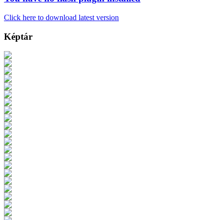
Click here to download latest version
Képtár