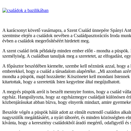
A karácsonyt követő vasárnapra, a Szent Család ünnepére Spányi Ant
szentmise elején a családok nevében a Családpasztorációs Iroda munk
évben a családok megerősítéséért hirdetett meg.
A szent család örök példakép minden ember előtt - mondta a püspök. P
személyiség. A családban tanuljuk meg a szeretetet, az elfogadást, egy
A főpásztor beszédében kiemelte, szembe kell néznünk azzal, hogy a ke
emberekkel, hogy a család a társadalom alapértéke. „Mi azonban azér
mondta a püspök, majd hozzátette: Köszönetet kell mondani Istennek a
kitartottak, hogy a szeretetük Isten kegyelme által megújulhatott.
A megyés püspök arról is beszélt mennyire fontos, hogy a család váll
egyház. Hangsúlyozta, hogy az egyházmegye családjait különösen érinti
közbenjárásukat abban bízva, hogy elnyerik mindazt, amire gyermeke
Beszéde végén a püspök hálát adott az elmúlt esztendő családos alkal
nagyszülők megáldásáért, a nyári táborért, és minden közösségben elmo
kívánta, hogy a keresztény családokból áradó megértő, odafigyelő és 