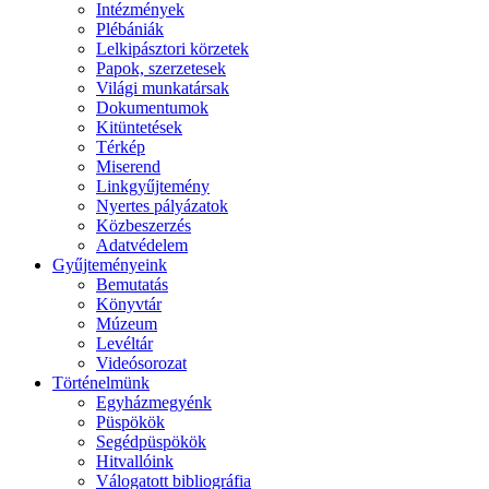
Intézmények
Plébániák
Lelkipásztori körzetek
Papok, szerzetesek
Világi munkatársak
Dokumentumok
Kitüntetések
Térkép
Miserend
Linkgyűjtemény
Nyertes pályázatok
Közbeszerzés
Adatvédelem
Gyűjteményeink
Bemutatás
Könyvtár
Múzeum
Levéltár
Videósorozat
Történelmünk
Egyházmegyénk
Püspökök
Segédpüspökök
Hitvallóink
Válogatott bibliográfia